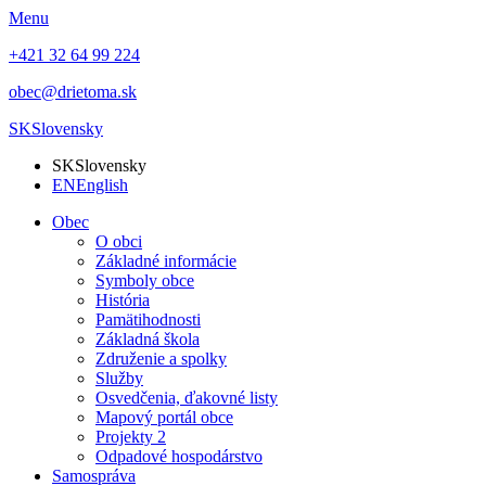
Menu
+421 32 64 99 224
obec@drietoma.sk
SK
Slovensky
SK
Slovensky
EN
English
Obec
O obci
Základné informácie
Symboly obce
História
Pamätihodnosti
Základná škola
Združenie a spolky
Služby
Osvedčenia, ďakovné listy
Mapový portál obce
Projekty 2
Odpadové hospodárstvo
Samospráva