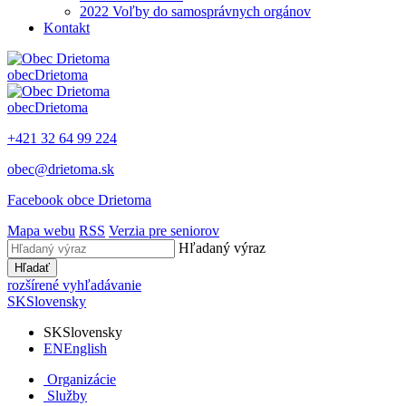
2022 Voľby do samosprávnych orgánov
Kontakt
obec
Drietoma
obec
Drietoma
+421 32 64 99 224
obec@drietoma.sk
Facebook obce Drietoma
Mapa webu
RSS
Verzia pre seniorov
Hľadaný výraz
Hľadať
rozšírené vyhľadávanie
SK
Slovensky
SK
Slovensky
EN
English
Organizácie
Služby