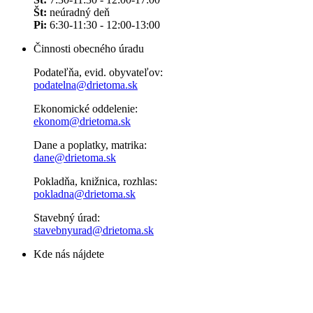
Št:
neúradný deň
Pi:
6:30-11:30 - 12:00-13:00
Činnosti obecného úradu
Podateľňa, evid. obyvateľov:
podatelna@drietoma.sk
Ekonomické oddelenie:
ekonom@drietoma.sk
Dane a poplatky, matrika:
dane@drietoma.sk
Pokladňa, knižnica, rozhlas:
pokladna@drietoma.sk
Stavebný úrad:
stavebnyurad@drietoma.sk
Kde nás nájdete