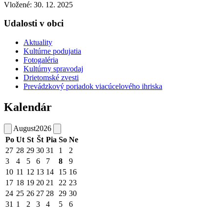
Vložené:
30. 12. 2025
Udalosti v obci
Aktuality
Kultúrne podujatia
Fotogaléria
Kultúrny spravodaj
Drietomské zvesti
Prevádzkový poriadok viacúcelového ihriska
Kalendár
August
2026
Po
Ut
St
Št
Pia
So
Ne
27
28
29
30
31
1
2
3
4
5
6
7
8
9
10
11
12
13
14
15
16
17
18
19
20
21
22
23
24
25
26
27
28
29
30
31
1
2
3
4
5
6