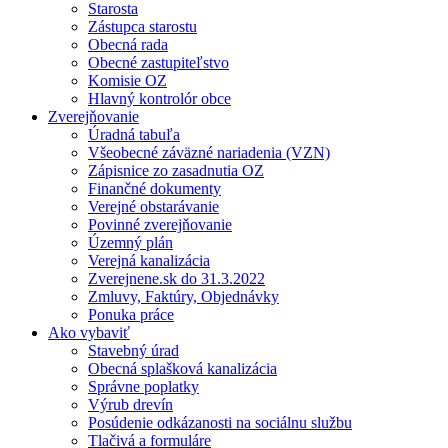
Starosta
Zástupca starostu
Obecná rada
Obecné zastupiteľstvo
Komisie OZ
Hlavný kontrolór obce
Zverejňovanie
Úradná tabuľa
Všeobecné záväzné nariadenia (VZN)
Zápisnice zo zasadnutia OZ
Finančné dokumenty
Verejné obstarávanie
Povinné zverejňovanie
Územný plán
Verejná kanalizácia
Zverejnene.sk do 31.3.2022
Zmluvy, Faktúry, Objednávky
Ponuka práce
Ako vybaviť
Stavebný úrad
Obecná splašková kanalizácia
Správne poplatky
Výrub drevín
Posúdenie odkázanosti na sociálnu službu
Tlačivá a formuláre