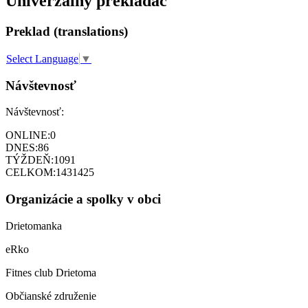
Univerzálny prekladač
Preklad (translations)
Select Language
▼
Návštevnosť
Návštevnosť:
ONLINE:
0
DNES:
86
TÝŽDEŇ:
1091
CELKOM:
1431425
Organizácie a spolky v obci
Drietomanka
eRko
Fitnes club Drietoma
Občianské združenie