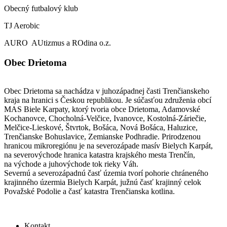
Obecný futbalový klub
TJ Aerobic
AURO AUtizmus a ROdina o.z.
Obec Drietoma
Obec Drietoma sa nachádza v juhozápadnej časti Trenčianskeho
kraja na hranici s Českou republikou. Je súčasťou združenia obcí
MAS Biele Karpaty, ktorý tvoria obce Drietoma, Adamovské
Kochanovce, Chocholná-Velčice, Ivanovce, Kostolná-Záriečie,
Melčice-Lieskové, Štvrtok, Bošáca, Nová Bošáca, Haluzice,
Trenčianske Bohuslavice, Zemianske Podhradie. Prirodzenou
hranicou mikroregiónu je na severozápade masív Bielych Karpát,
na severovýchode hranica katastra krajského mesta Trenčín,
na východe a juhovýchode tok rieky Váh.
Severnú a severozápadnú časť územia tvorí pohorie chráneného
krajinného úzermia Bielych Karpát, južnú časť krajinný celok
Považské Podolie a časť katastra Trenčianska kotlina.
Kontakt