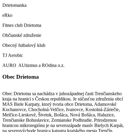
Drietomanka
eRko
Fitnes club Drietoma
Občianské združenie
Obecný futbalový klub
TJ Aerobic
AURO AUtizmus a ROdina o.z.
Obec Drietoma
Obec Drietoma sa nachádza v juhozápadnej časti Trenčianskeho
kraja na hranici s Českou republikou. Je súčasťou združenia obcí
MAS Biele Karpaty, ktorý tvoria obce Drietoma, Adamovské
Kochanovce, Chocholná-Velčice, Ivanovce, Kostolná-Záriečie,
Melčice-Lieskové, Štvrtok, Bošáca, Nová Bošáca, Haluzice,
Trenčianske Bohuslavice, Zemianske Podhradie. Prirodzenou
hranicou mikroregiónu je na severozápade masív Bielych Karpát,
na severovýchode hranica katastra krajského mesta Trenčín,