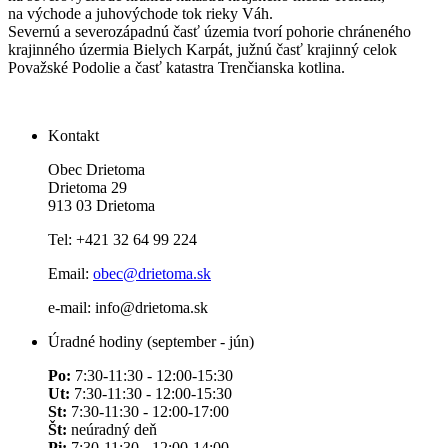
na východe a juhovýchode tok rieky Váh.
Severnú a severozápadnú časť územia tvorí pohorie chráneného
krajinného úzermia Bielych Karpát, južnú časť krajinný celok
Považské Podolie a časť katastra Trenčianska kotlina.
Kontakt
Obec Drietoma
Drietoma 29
913 03 Drietoma
Tel: +421 32 64 99 224
Email:
obec@drietoma.sk
e-mail: info@drietoma.sk
Úradné hodiny (september - jún)
Po:
7:30-11:30 - 12:00-15:30
Ut:
7:30-11:30 - 12:00-15:30
St:
7:30-11:30 - 12:00-17:00
Št:
neúradný deň
Pi:
7:30-11:30 - 12:00-14:00