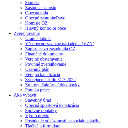
Starosta
Zástupca starostu
Obecná rada
Obecné zastupiteľstvo
Komisie OZ
Hlavný kontrolór obce
Zverejňovanie
Úradná tabuľa
Všeobecné záväzné nariadenia (VZN)
Zápisnice zo zasadnutia OZ
Finančné dokumenty
Verejné obstarávanie
Povinné zverejňovanie
Územný plán
Verejná kanalizácia
Zverejnene.sk do 31.3.2022
Zmluvy, Faktúry, Objednávky
Ponuka práce
Ako vybaviť
Stavebný úrad
Obecná splašková kanalizácia
Správne poplatky
Výrub drevín
Posúdenie odkázanosti na sociálnu službu
Tlačivá a formuláre