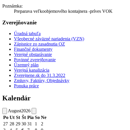
Poznámka:
Preparava veľkoobjemového kontajnera -príves VOK
Zverejňovanie
Úradná tabuľa
Všeobecné záväzné nariadenia (VZN)
Zápisnice zo zasadnutia OZ
Finančné dokumenty
Verejné obstarávanie
Povinné zverejňovanie
Územný plán
Verejná kanalizácia
Zverejnene.sk do 31.3.2022
Zmluvy, Faktúry, Objednávky
Ponuka práce
Kalendár
August
2026
Po
Ut
St
Št
Pia
So
Ne
27
28
29
30
31
1
2