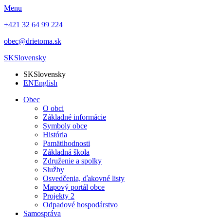
Menu
+421 32 64 99 224
obec@drietoma.sk
SK
Slovensky
SK
Slovensky
EN
English
Obec
O obci
Základné informácie
Symboly obce
História
Pamätihodnosti
Základná škola
Združenie a spolky
Služby
Osvedčenia, ďakovné listy
Mapový portál obce
Projekty 2
Odpadové hospodárstvo
Samospráva