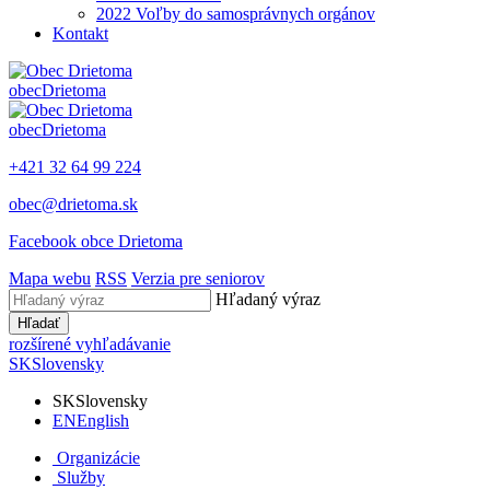
2022 Voľby do samosprávnych orgánov
Kontakt
obec
Drietoma
obec
Drietoma
+421 32 64 99 224
obec@drietoma.sk
Facebook obce Drietoma
Mapa webu
RSS
Verzia pre seniorov
Hľadaný výraz
Hľadať
rozšírené vyhľadávanie
SK
Slovensky
SK
Slovensky
EN
English
Organizácie
Služby