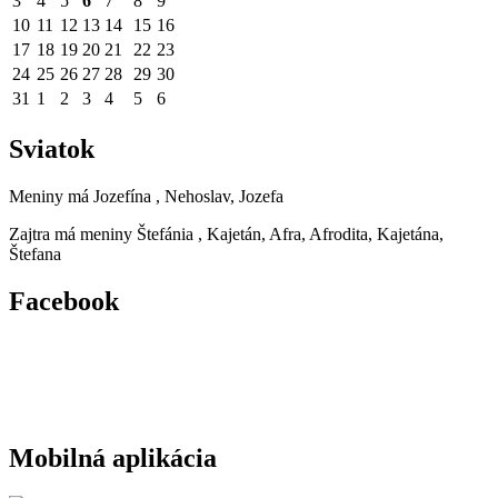
3
4
5
6
7
8
9
10
11
12
13
14
15
16
17
18
19
20
21
22
23
24
25
26
27
28
29
30
31
1
2
3
4
5
6
Sviatok
Meniny má
Jozefína
, Nehoslav, Jozefa
Zajtra má meniny
Štefánia
, Kajetán, Afra, Afrodita, Kajetána,
Štefana
Facebook
Mobilná aplikácia