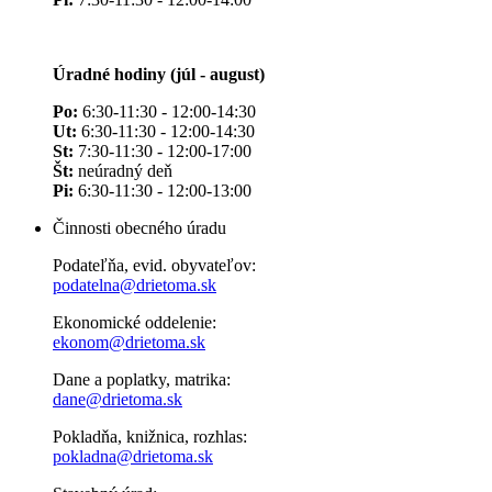
Úradné hodiny (júl - august)
Po:
6:30-11:30 - 12:00-14:30
Ut:
6:30-11:30 - 12:00-14:30
St:
7:30-11:30 - 12:00-17:00
Št:
neúradný deň
Pi:
6:30-11:30 - 12:00-13:00
Činnosti obecného úradu
Podateľňa, evid. obyvateľov:
podatelna@drietoma.sk
Ekonomické oddelenie:
ekonom@drietoma.sk
Dane a poplatky, matrika:
dane@drietoma.sk
Pokladňa, knižnica, rozhlas:
pokladna@drietoma.sk