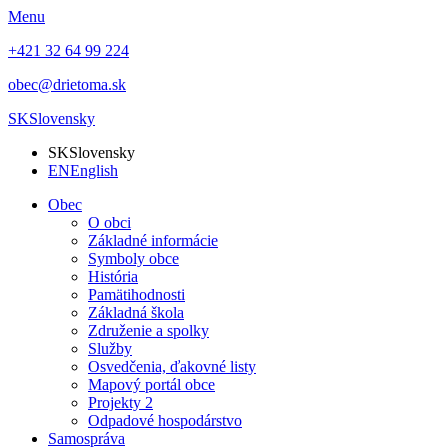
Menu
+421 32 64 99 224
obec@drietoma.sk
SK
Slovensky
SK
Slovensky
EN
English
Obec
O obci
Základné informácie
Symboly obce
História
Pamätihodnosti
Základná škola
Združenie a spolky
Služby
Osvedčenia, ďakovné listy
Mapový portál obce
Projekty 2
Odpadové hospodárstvo
Samospráva