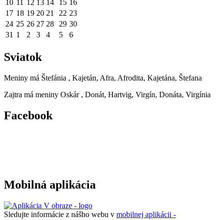
10
11
12
13
14
15
16
17
18
19
20
21
22
23
24
25
26
27
28
29
30
31
1
2
3
4
5
6
Sviatok
Meniny má
Štefánia
, Kajetán, Afra, Afrodita, Kajetána, Štefana
Zajtra má meniny
Oskár
, Donát, Hartvig, Virgín, Donáta, Virgínia
Facebook
Mobilná aplikácia
Sledujte informácie z nášho webu v
mobilnej aplikácii -