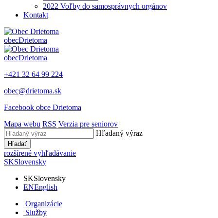
2022 Voľby do samosprávnych orgánov
Kontakt
obec
Drietoma
obec
Drietoma
+421 32 64 99 224
obec@drietoma.sk
Facebook obce Drietoma
Mapa webu
RSS
Verzia pre seniorov
Hľadaný výraz
Hľadať
rozšírené vyhľadávanie
SK
Slovensky
SK
Slovensky
EN
English
Organizácie
Služby