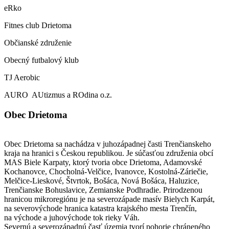
eRko
Fitnes club Drietoma
Občianské združenie
Obecný futbalový klub
TJ Aerobic
AURO AUtizmus a ROdina o.z.
Obec Drietoma
Obec Drietoma sa nachádza v juhozápadnej časti Trenčianskeho
kraja na hranici s Českou republikou. Je súčasťou združenia obcí
MAS Biele Karpaty, ktorý tvoria obce Drietoma, Adamovské
Kochanovce, Chocholná-Velčice, Ivanovce, Kostolná-Záriečie,
Melčice-Lieskové, Štvrtok, Bošáca, Nová Bošáca, Haluzice,
Trenčianske Bohuslavice, Zemianske Podhradie. Prirodzenou
hranicou mikroregiónu je na severozápade masív Bielych Karpát,
na severovýchode hranica katastra krajského mesta Trenčín,
na východe a juhovýchode tok rieky Váh.
Severnú a severozápadnú časť územia tvorí pohorie chráneného