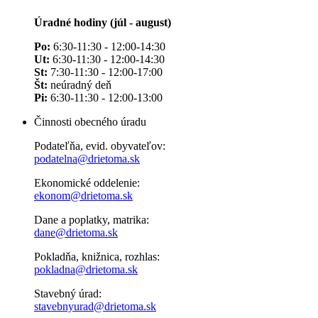
Úradné hodiny (júl - august)
Po:
6:30-11:30 - 12:00-14:30
Ut:
6:30-11:30 - 12:00-14:30
St:
7:30-11:30 - 12:00-17:00
Št:
neúradný deň
Pi:
6:30-11:30 - 12:00-13:00
Činnosti obecného úradu
Podateľňa, evid. obyvateľov:
podatelna@drietoma.sk
Ekonomické oddelenie:
ekonom@drietoma.sk
Dane a poplatky, matrika:
dane@drietoma.sk
Pokladňa, knižnica, rozhlas:
pokladna@drietoma.sk
Stavebný úrad:
stavebnyurad@drietoma.sk