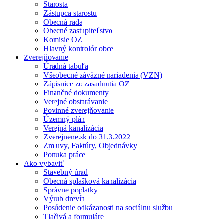
Starosta
Zástupca starostu
Obecná rada
Obecné zastupiteľstvo
Komisie OZ
Hlavný kontrolór obce
Zverejňovanie
Úradná tabuľa
Všeobecné záväzné nariadenia (VZN)
Zápisnice zo zasadnutia OZ
Finančné dokumenty
Verejné obstarávanie
Povinné zverejňovanie
Územný plán
Verejná kanalizácia
Zverejnene.sk do 31.3.2022
Zmluvy, Faktúry, Objednávky
Ponuka práce
Ako vybaviť
Stavebný úrad
Obecná splašková kanalizácia
Správne poplatky
Výrub drevín
Posúdenie odkázanosti na sociálnu službu
Tlačivá a formuláre