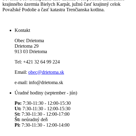
krajinného úzermia Bielych Karpát, južnú časť krajinný celok
Považské Podolie a časť katastra Trenčianska kotlina.
Kontakt
Obec Drietoma
Drietoma 29
913 03 Drietoma
Tel: +421 32 64 99 224
Email:
obec@drietoma.sk
e-mail: info@drietoma.sk
Úradné hodiny (september - jún)
Po:
7:30-11:30 - 12:00-15:30
Ut:
7:30-11:30 - 12:00-15:30
St:
7:30-11:30 - 12:00-17:00
Št:
neúradný deň
Pi:
7:30-11:30 - 12:00-14:00