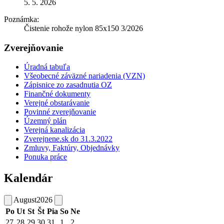
5. 5. 2026
Poznámka:
Čistenie rohože nylon 85x150 3/2026
Zverejňovanie
Úradná tabuľa
Všeobecné záväzné nariadenia (VZN)
Zápisnice zo zasadnutia OZ
Finančné dokumenty
Verejné obstarávanie
Povinné zverejňovanie
Územný plán
Verejná kanalizácia
Zverejnene.sk do 31.3.2022
Zmluvy, Faktúry, Objednávky
Ponuka práce
Kalendár
August
2026
Po
Ut
St
Št
Pia
So
Ne
27
28
29
30
31
1
2