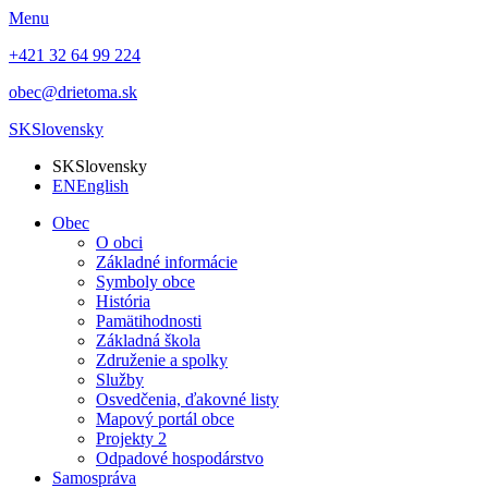
Menu
+421 32 64 99 224
obec@drietoma.sk
SK
Slovensky
SK
Slovensky
EN
English
Obec
O obci
Základné informácie
Symboly obce
História
Pamätihodnosti
Základná škola
Združenie a spolky
Služby
Osvedčenia, ďakovné listy
Mapový portál obce
Projekty 2
Odpadové hospodárstvo
Samospráva