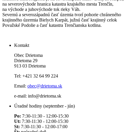
na severovýchode hranica katastra krajského mesta Trenčín,
na východe a juhovýchode tok rieky Váh.
Severnú a severozápadnú časť územia tvorí pohorie chráneného
krajinného úzermia Bielych Karpát, južnú časť krajinný celok
Považské Podolie a časť katastra Trenčianska kotlina.
Kontakt
Obec Drietoma
Drietoma 29
913 03 Drietoma
Tel: +421 32 64 99 224
Email:
obec@drietoma.sk
e-mail: info@drietoma.sk
Úradné hodiny (september - jún)
Po:
7:30-11:30 - 12:00-15:30
Ut:
7:30-11:30 - 12:00-15:30
St:
7:30-11:30 - 12:00-17:00
Št:
neúradný deň