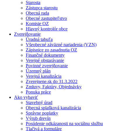
Starosta
Zástupca starostu
Obecná rada
Obecné zastupiteľstvo
Komisie OZ
Hlavný kontrolór obce
Zverejňovanie
Úradná tabuľa
Všeobecné záväzné nariadenia (VZN)
Zápisnice zo zasadnutia OZ
Finančné dokumenty
Verejné obstarávanie
Povinné zverejňovanie
Územný plán
Verejná kanalizácia
Zverejnene.sk do 31.3.2022
Zmluvy, Faktúry, Objednávky
Ponuka práce
Ako vybaviť
Stavebný úrad
Obecná splašková kanalizácia
Správne poplatky
Výrub drevín
Posúdenie odkázanosti na sociálnu službu
Tlačivá a formuláre