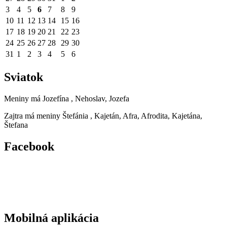
3
4
5
6
7
8
9
10
11
12
13
14
15
16
17
18
19
20
21
22
23
24
25
26
27
28
29
30
31
1
2
3
4
5
6
Sviatok
Meniny má
Jozefína
, Nehoslav, Jozefa
Zajtra má meniny
Štefánia
, Kajetán, Afra, Afrodita, Kajetána,
Štefana
Facebook
Mobilná aplikácia