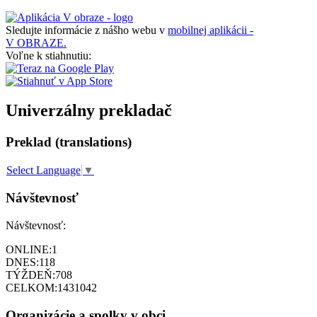
Sledujte informácie z nášho webu v
mobilnej aplikácii -
V OBRAZE.
Voľne k stiahnutiu:
Univerzálny prekladač
Preklad (translations)
Select Language
▼
Návštevnosť
Návštevnosť:
ONLINE:
1
DNES:
118
TÝŽDEŇ:
708
CELKOM:
1431042
Organizácie a spolky v obci