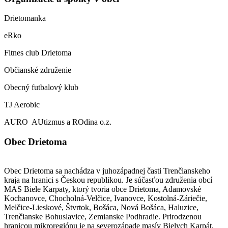
Drietomanka
eRko
Fitnes club Drietoma
Občianské združenie
Obecný futbalový klub
TJ Aerobic
AURO AUtizmus a ROdina o.z.
Obec Drietoma
Obec Drietoma sa nachádza v juhozápadnej časti Trenčianskeho
kraja na hranici s Českou republikou. Je súčasťou združenia obcí
MAS Biele Karpaty, ktorý tvoria obce Drietoma, Adamovské
Kochanovce, Chocholná-Velčice, Ivanovce, Kostolná-Záriečie,
Melčice-Lieskové, Štvrtok, Bošáca, Nová Bošáca, Haluzice,
Trenčianske Bohuslavice, Zemianske Podhradie. Prirodzenou
hranicou mikroregiónu je na severozápade masív Bielych Karpát,