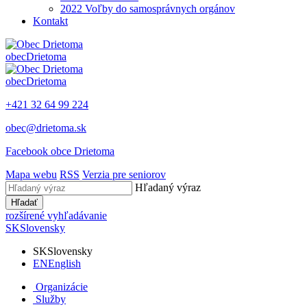
2022 Voľby do samosprávnych orgánov
Kontakt
obec
Drietoma
obec
Drietoma
+421 32 64 99 224
obec@drietoma.sk
Facebook obce Drietoma
Mapa webu
RSS
Verzia pre seniorov
Hľadaný výraz
Hľadať
rozšírené vyhľadávanie
SK
Slovensky
SK
Slovensky
EN
English
Organizácie
Služby