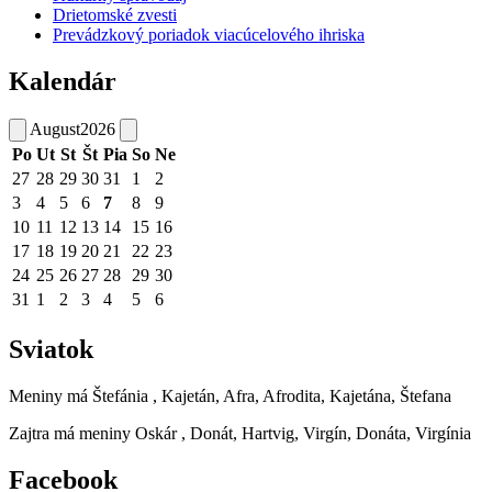
Drietomské zvesti
Prevádzkový poriadok viacúcelového ihriska
Kalendár
August
2026
Po
Ut
St
Št
Pia
So
Ne
27
28
29
30
31
1
2
3
4
5
6
7
8
9
10
11
12
13
14
15
16
17
18
19
20
21
22
23
24
25
26
27
28
29
30
31
1
2
3
4
5
6
Sviatok
Meniny má
Štefánia
, Kajetán, Afra, Afrodita, Kajetána, Štefana
Zajtra má meniny
Oskár
, Donát, Hartvig, Virgín, Donáta, Virgínia
Facebook