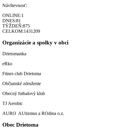
Návštevnosť:
ONLINE:
1
DNES:
81
TÝŽDEŇ:
875
CELKOM:
1431209
Organizácie a spolky v obci
Drietomanka
eRko
Fitnes club Drietoma
Občianské združenie
Obecný futbalový klub
TJ Aerobic
AURO AUtizmus a ROdina o.z.
Obec Drietoma