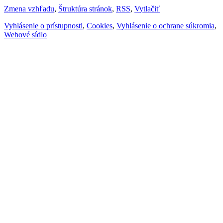
Zmena vzhľadu
,
Štruktúra stránok
,
RSS
,
Vytlačiť
Vyhlásenie o prístupnosti
,
Cookies
,
Vyhlásenie o ochrane súkromia
,
Webové sídlo