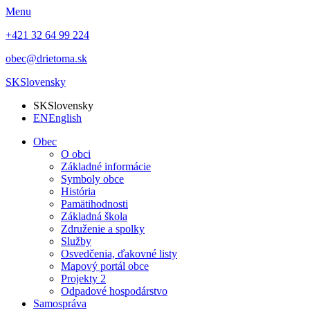
Menu
+421 32 64 99 224
obec@drietoma.sk
SK
Slovensky
SK
Slovensky
EN
English
Obec
O obci
Základné informácie
Symboly obce
História
Pamätihodnosti
Základná škola
Združenie a spolky
Služby
Osvedčenia, ďakovné listy
Mapový portál obce
Projekty 2
Odpadové hospodárstvo
Samospráva