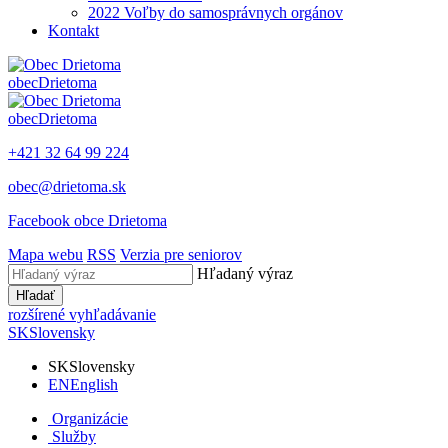
2022 Voľby do samosprávnych orgánov
Kontakt
obec
Drietoma
obec
Drietoma
+421 32 64 99 224
obec@drietoma.sk
Facebook obce Drietoma
Mapa webu
RSS
Verzia pre seniorov
Hľadaný výraz
Hľadať
rozšírené vyhľadávanie
SK
Slovensky
SK
Slovensky
EN
English
Organizácie
Služby