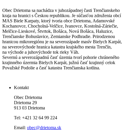
Obec Drietoma sa nachádza v juhozápadnej časti Trenčianskeho
kraja na hranici s Českou republikou. Je súčasťou združenia obcí
MAS Biele Karpaty, ktorý tvoria obce Drietoma, Adamovské
Kochanovce, Chocholná-Velčice, Ivanovce, Kostolná-Záriečie,
Melčice-Lieskové, Štvrtok, Bošáca, Nová Bošáca, Haluzice,
Trenčianske Bohuslavice, Zemianske Podhradie. Prirodzenou
hranicou mikroregiónu je na severozápade masív Bielych Karpát,
na severovýchode hranica katastra krajského mesta Trenčín,
na východe a juhovýchode tok rieky Váh.
Severnú a severozápadnú časť územia tvorí pohorie chráneného
krajinného úzermia Bielych Karpát, južnú časť krajinný celok
Považské Podolie a časť katastra Trenčianska kotlina.
Kontakt
Obec Drietoma
Drietoma 29
913 03 Drietoma
Tel: +421 32 64 99 224
Email:
obec@drietoma.sk