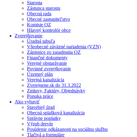
Starosta
Zástupca starostu
Obecná rada
Obecné zastupiteľstvo
Komisie OZ
Hlavný kontrolór obce
Zverejňovanie
Úradná tabuľa
Všeobecné záväzné nariadenia (VZN)
Zápisnice zo zasadnutia OZ
Finančné dokumenty
Verejné obstarávanie
Povinné zverejňovanie
Územný plán
Verejná kanalizácia
Zverejnene.sk do 31.3.2022
Zmluvy, Faktúry, Objednávky
Ponuka práce
Ako vybaviť
Stavebný úrad
Obecná splašková kanalizácia
Správne poplatky
Výrub drevín
Posúdenie odkázanosti na sociálnu službu
Tlačivá a formuláre