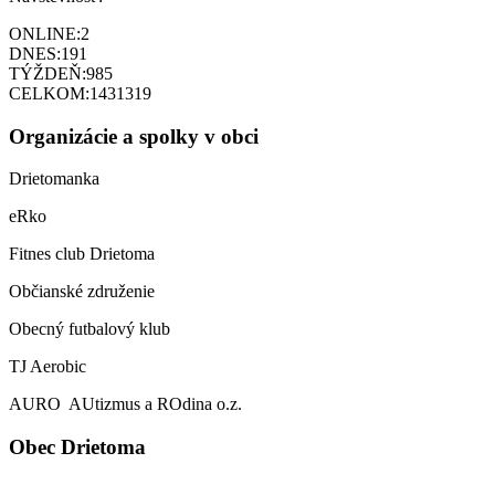
ONLINE:
2
DNES:
191
TÝŽDEŇ:
985
CELKOM:
1431319
Organizácie a spolky v obci
Drietomanka
eRko
Fitnes club Drietoma
Občianské združenie
Obecný futbalový klub
TJ Aerobic
AURO AUtizmus a ROdina o.z.
Obec Drietoma