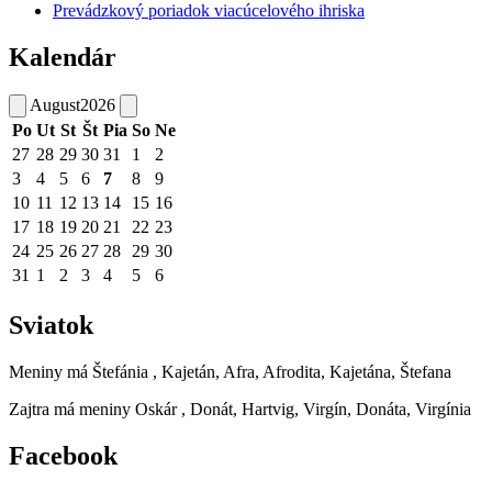
Prevádzkový poriadok viacúcelového ihriska
Kalendár
August
2026
Po
Ut
St
Št
Pia
So
Ne
27
28
29
30
31
1
2
3
4
5
6
7
8
9
10
11
12
13
14
15
16
17
18
19
20
21
22
23
24
25
26
27
28
29
30
31
1
2
3
4
5
6
Sviatok
Meniny má
Štefánia
, Kajetán, Afra, Afrodita, Kajetána, Štefana
Zajtra má meniny
Oskár
, Donát, Hartvig, Virgín, Donáta, Virgínia
Facebook