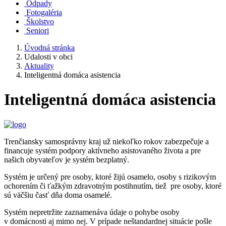
Odpady
Fotogaléria
Školstvo
Seniori
Úvodná stránka
Udalosti v obci
Aktuality
Inteligentná domáca asistencia
Inteligentná domáca asistencia
Trenčiansky samosprávny kraj už niekoľko rokov zabezpečuje a
financuje systém podpory aktívneho asistovaného života a pre
našich obyvateľov je systém bezplatný.
Systém je určený pre osoby, ktoré žijú osamelo, osoby s rizikovým
ochorením či ťažkým zdravotným postihnutím, tiež pre osoby, ktoré
sú väčšiu časť dňa doma osamelé.
Systém nepretržite zaznamenáva údaje o pohybe osoby
v domácnosti aj mimo nej. V prípade neštandardnej situácie pošle