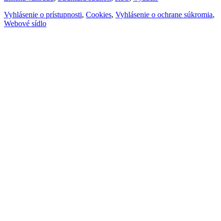
Vyhlásenie o prístupnosti
,
Cookies
,
Vyhlásenie o ochrane súkromia
,
Webové sídlo