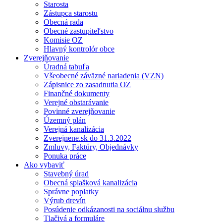
Starosta
Zástupca starostu
Obecná rada
Obecné zastupiteľstvo
Komisie OZ
Hlavný kontrolór obce
Zverejňovanie
Úradná tabuľa
Všeobecné záväzné nariadenia (VZN)
Zápisnice zo zasadnutia OZ
Finančné dokumenty
Verejné obstarávanie
Povinné zverejňovanie
Územný plán
Verejná kanalizácia
Zverejnene.sk do 31.3.2022
Zmluvy, Faktúry, Objednávky
Ponuka práce
Ako vybaviť
Stavebný úrad
Obecná splašková kanalizácia
Správne poplatky
Výrub drevín
Posúdenie odkázanosti na sociálnu službu
Tlačivá a formuláre