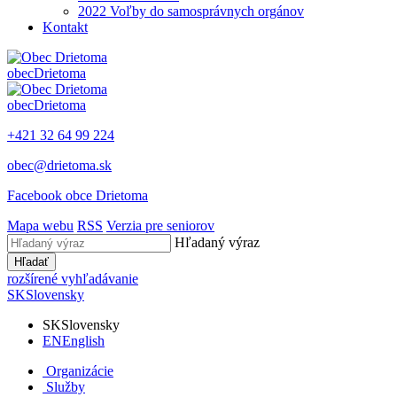
2022 Voľby do samosprávnych orgánov
Kontakt
obec
Drietoma
obec
Drietoma
+421 32 64 99 224
obec@drietoma.sk
Facebook obce Drietoma
Mapa webu
RSS
Verzia pre seniorov
Hľadaný výraz
Hľadať
rozšírené vyhľadávanie
SK
Slovensky
SK
Slovensky
EN
English
Organizácie
Služby