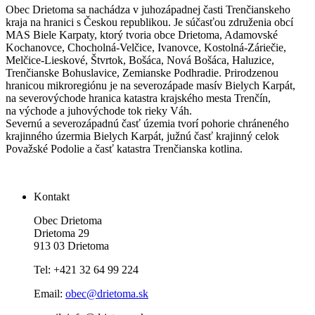
Obec Drietoma sa nachádza v juhozápadnej časti Trenčianskeho
kraja na hranici s Českou republikou. Je súčasťou združenia obcí
MAS Biele Karpaty, ktorý tvoria obce Drietoma, Adamovské
Kochanovce, Chocholná-Velčice, Ivanovce, Kostolná-Záriečie,
Melčice-Lieskové, Štvrtok, Bošáca, Nová Bošáca, Haluzice,
Trenčianske Bohuslavice, Zemianske Podhradie. Prirodzenou
hranicou mikroregiónu je na severozápade masív Bielych Karpát,
na severovýchode hranica katastra krajského mesta Trenčín,
na východe a juhovýchode tok rieky Váh.
Severnú a severozápadnú časť územia tvorí pohorie chráneného
krajinného úzermia Bielych Karpát, južnú časť krajinný celok
Považské Podolie a časť katastra Trenčianska kotlina.
Kontakt
Obec Drietoma
Drietoma 29
913 03 Drietoma
Tel: +421 32 64 99 224
Email:
obec@drietoma.sk