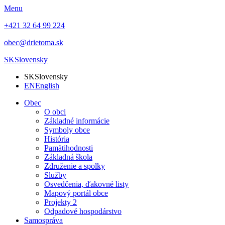
Menu
+421 32 64 99 224
obec@drietoma.sk
SK
Slovensky
SK
Slovensky
EN
English
Obec
O obci
Základné informácie
Symboly obce
História
Pamätihodnosti
Základná škola
Združenie a spolky
Služby
Osvedčenia, ďakovné listy
Mapový portál obce
Projekty 2
Odpadové hospodárstvo
Samospráva