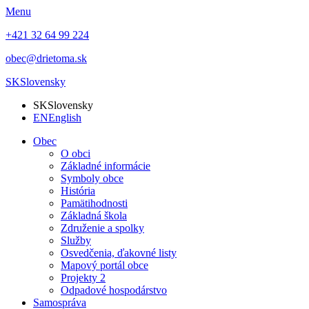
Menu
+421 32 64 99 224
obec@drietoma.sk
SK
Slovensky
SK
Slovensky
EN
English
Obec
O obci
Základné informácie
Symboly obce
História
Pamätihodnosti
Základná škola
Združenie a spolky
Služby
Osvedčenia, ďakovné listy
Mapový portál obce
Projekty 2
Odpadové hospodárstvo
Samospráva