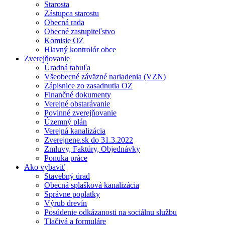
Starosta
Zástupca starostu
Obecná rada
Obecné zastupiteľstvo
Komisie OZ
Hlavný kontrolór obce
Zverejňovanie
Úradná tabuľa
Všeobecné záväzné nariadenia (VZN)
Zápisnice zo zasadnutia OZ
Finančné dokumenty
Verejné obstarávanie
Povinné zverejňovanie
Územný plán
Verejná kanalizácia
Zverejnene.sk do 31.3.2022
Zmluvy, Faktúry, Objednávky
Ponuka práce
Ako vybaviť
Stavebný úrad
Obecná splašková kanalizácia
Správne poplatky
Výrub drevín
Posúdenie odkázanosti na sociálnu službu
Tlačivá a formuláre