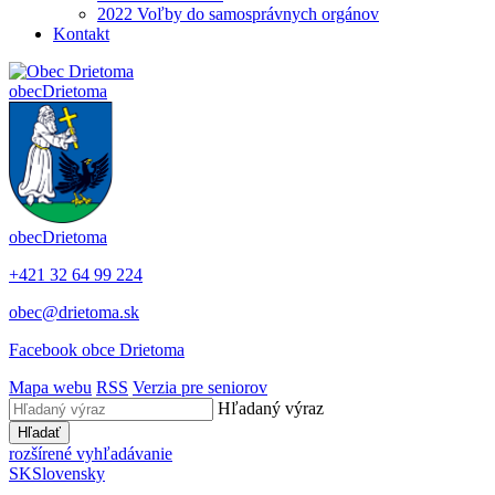
2022 Voľby do samosprávnych orgánov
Kontakt
obec
Drietoma
obec
Drietoma
+421 32 64 99 224
obec@drietoma.sk
Facebook obce Drietoma
Mapa webu
RSS
Verzia pre seniorov
Hľadaný výraz
Hľadať
rozšírené vyhľadávanie
SK
Slovensky