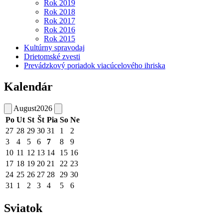
Rok 2019
Rok 2018
Rok 2017
Rok 2016
Rok 2015
Kultúrny spravodaj
Drietomské zvesti
Prevádzkový poriadok viacúcelového ihriska
Kalendár
August
2026
Po
Ut
St
Št
Pia
So
Ne
27
28
29
30
31
1
2
3
4
5
6
7
8
9
10
11
12
13
14
15
16
17
18
19
20
21
22
23
24
25
26
27
28
29
30
31
1
2
3
4
5
6
Sviatok