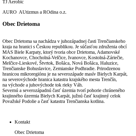
TJ Aerobic
AURO AUtizmus a ROdina o.z.
Obec Drietoma
Obec Drietoma sa nachádza v juhozápadnej časti Trenčianskeho
kraja na hranici s Českou republikou. Je súčasťou združenia obcí
MAS Biele Karpaty, ktorý tvoria obce Drietoma, Adamovské
Kochanovce, Chocholná-Velčice, Ivanovce, Kostolná-Záriečie,
Melčice-Lieskové, Štvrtok, Bošáca, Nová Bošáca, Haluzice,
Trenčianske Bohuslavice, Zemianske Podhradie. Prirodzenou
hranicou mikroregiónu je na severozápade masív Bielych Karpát,
na severovýchode hranica katastra krajského mesta Trenčín,
na východe a juhovýchode tok rieky Váh.
Severnú a severozápadnú časť územia tvorí pohorie chráneného
krajinného úzermia Bielych Karpát, južnú časť krajinný celok
Považské Podolie a časť katastra Trenčianska kotlina.
Kontakt
Obec Drietoma