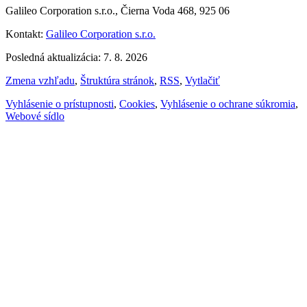
Galileo Corporation s.r.o., Čierna Voda 468, 925 06
Kontakt:
Galileo Corporation s.r.o.
Posledná aktualizácia: 7. 8. 2026
Zmena vzhľadu
,
Štruktúra stránok
,
RSS
,
Vytlačiť
Vyhlásenie o prístupnosti
,
Cookies
,
Vyhlásenie o ochrane súkromia
,
Webové sídlo