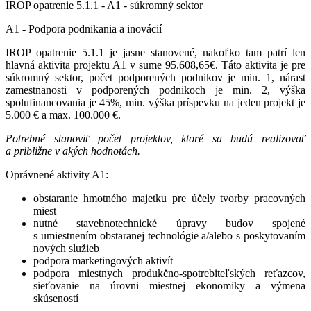
IROP opatrenie 5.1.1 - A1 - súkromný sektor
A1 - Podpora podnikania a inovácií
IROP opatrenie 5.1.1 je jasne stanovené, nakoľko tam patrí len
hlavná aktivita projektu A1 v sume 95.608,65€. Táto aktivita je pre
súkromný sektor, počet podporených podnikov je min. 1, nárast
zamestnanosti v podporených podnikoch je min. 2, výška
spolufinancovania je 45%, min. výška príspevku na jeden projekt je
5.000 € a max. 100.000 €.
Potrebné stanoviť počet projektov, ktoré sa budú realizovať
a približne v akých hodnotách.
Oprávnené aktivity A1:
obstaranie hmotného majetku pre účely tvorby pracovných
miest
nutné stavebnotechnické úpravy budov spojené
s umiestnením obstaranej technológie a/alebo s poskytovaním
nových služieb
podpora marketingových aktivít
podpora miestnych produkčno-spotrebiteľských reťazcov,
sieťovanie na úrovni miestnej ekonomiky a výmena
skúseností