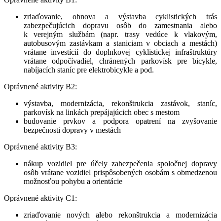
zriaďovanie, obnova a výstavba cyklistických trás
zabezpečujúcich dopravu osôb do zamestnania alebo
k verejným službám (napr. trasy vedúce k vlakovým,
autobusovým zastávkam a staniciam v obciach a mestách)
vrátane investícií do doplnkovej cyklistickej infraštruktúry
vrátane odpočívadiel, chránených parkovísk pre bicykle,
nabíjacích staníc pre elektrobicykle a pod.
Oprávnené aktivity B2:
výstavba, modernizácia, rekonštrukcia zastávok, staníc,
parkovísk na linkách prepájajúcich obec s mestom
budovanie prvkov a podpora opatrení na zvyšovanie
bezpečnosti dopravy v mestách
Oprávnené aktivity B3:
nákup vozidiel pre účely zabezpečenia spoločnej dopravy
osôb vrátane vozidiel prispôsobených osobám s obmedzenou
možnosťou pohybu a orientácie
Oprávnené aktivity C1:
zriaďovanie nových alebo rekonštrukcia a modernizácia