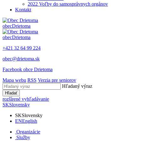
2022 Voľby do samosprávnych orgánov
Kontakt
obec
Drietoma
obec
Drietoma
+421 32 64 99 224
obec@drietoma.sk
Facebook obce Drietoma
Mapa webu
RSS
Verzia pre seniorov
Hľadaný výraz
Hľadať
rozšírené vyhľadávanie
SK
Slovensky
SK
Slovensky
EN
English
Organizácie
Služby