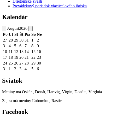
Drietomské zvesti
Prevádzkový poriadok viacúcelového ihriska
Kalendár
August
2026
Po
Ut
St
Št
Pia
So
Ne
27
28
29
30
31
1
2
3
4
5
6
7
8
9
10
11
12
13
14
15
16
17
18
19
20
21
22
23
24
25
26
27
28
29
30
31
1
2
3
4
5
6
Sviatok
Meniny má
Oskár
, Donát, Hartvig, Virgín, Donáta, Virgínia
Zajtra má meniny
Ľubomíra
, Rastic
Facebook