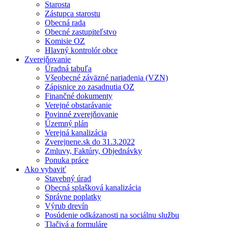
Starosta
Zástupca starostu
Obecná rada
Obecné zastupiteľstvo
Komisie OZ
Hlavný kontrolór obce
Zverejňovanie
Úradná tabuľa
Všeobecné záväzné nariadenia (VZN)
Zápisnice zo zasadnutia OZ
Finančné dokumenty
Verejné obstarávanie
Povinné zverejňovanie
Územný plán
Verejná kanalizácia
Zverejnene.sk do 31.3.2022
Zmluvy, Faktúry, Objednávky
Ponuka práce
Ako vybaviť
Stavebný úrad
Obecná splašková kanalizácia
Správne poplatky
Výrub drevín
Posúdenie odkázanosti na sociálnu službu
Tlačivá a formuláre