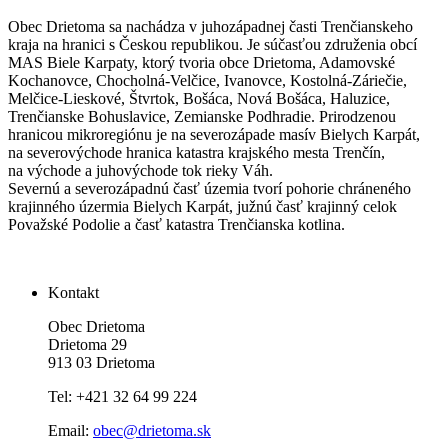
Obec Drietoma sa nachádza v juhozápadnej časti Trenčianskeho
kraja na hranici s Českou republikou. Je súčasťou združenia obcí
MAS Biele Karpaty, ktorý tvoria obce Drietoma, Adamovské
Kochanovce, Chocholná-Velčice, Ivanovce, Kostolná-Záriečie,
Melčice-Lieskové, Štvrtok, Bošáca, Nová Bošáca, Haluzice,
Trenčianske Bohuslavice, Zemianske Podhradie. Prirodzenou
hranicou mikroregiónu je na severozápade masív Bielych Karpát,
na severovýchode hranica katastra krajského mesta Trenčín,
na východe a juhovýchode tok rieky Váh.
Severnú a severozápadnú časť územia tvorí pohorie chráneného
krajinného úzermia Bielych Karpát, južnú časť krajinný celok
Považské Podolie a časť katastra Trenčianska kotlina.
Kontakt
Obec Drietoma
Drietoma 29
913 03 Drietoma
Tel: +421 32 64 99 224
Email:
obec@drietoma.sk