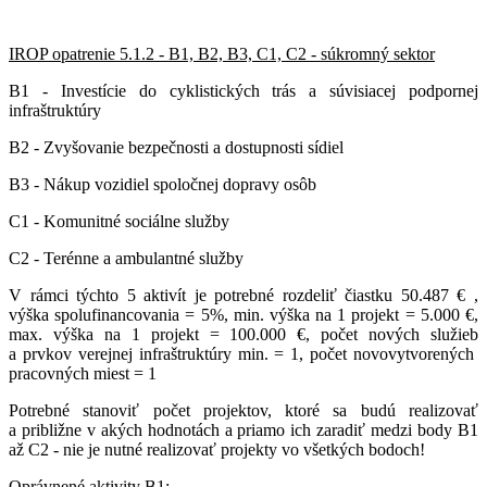
IROP opatrenie 5.1.2 - B1, B2, B3, C1, C2 - súkromný sektor
B1 - Investície do cyklistických trás a súvisiacej podpornej
infraštruktúry
B2 - Zvyšovanie bezpečnosti a dostupnosti sídiel
B3 - Nákup vozidiel spoločnej dopravy osôb
C1 - Komunitné sociálne služby
C2 - Terénne a ambulantné služby
V rámci týchto 5 aktivít je potrebné rozdeliť čiastku 50.487 € ,
výška spolufinancovania = 5%, min. výška na 1 projekt = 5.000 €,
max. výška na 1 projekt = 100.000 €, počet nových služieb
a prvkov verejnej infraštruktúry min. = 1, počet novovytvorených
pracovných miest = 1
Potrebné stanoviť počet projektov, ktoré sa budú realizovať
a približne v akých hodnotách a priamo ich zaradiť medzi body B1
až C2 - nie je nutné realizovať projekty vo všetkých bodoch!
Oprávnené aktivity B1: