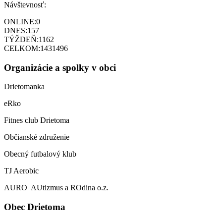
Návštevnosť:
ONLINE:
0
DNES:
157
TÝŽDEŇ:
1162
CELKOM:
1431496
Organizácie a spolky v obci
Drietomanka
eRko
Fitnes club Drietoma
Občianské združenie
Obecný futbalový klub
TJ Aerobic
AURO AUtizmus a ROdina o.z.
Obec Drietoma