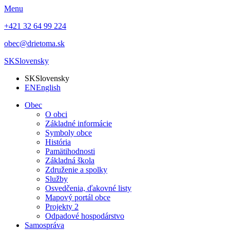
Menu
+421 32 64 99 224
obec@drietoma.sk
SK
Slovensky
SK
Slovensky
EN
English
Obec
O obci
Základné informácie
Symboly obce
História
Pamätihodnosti
Základná škola
Združenie a spolky
Služby
Osvedčenia, ďakovné listy
Mapový portál obce
Projekty 2
Odpadové hospodárstvo
Samospráva