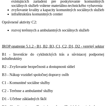
existujúcich zariadení pre poskytovanie komunitných
sociálnych služieb vrátene materiálno-technického vybavenia
zvyšovanie kvality a kapacity komunitných sociálnych služieb
infraštruktúra komunitných centier
Oprávnené aktivity C2:
rozvoj terénnych a ambulantných sociálnych služieb
IROP opatrenie 5.1.2 - B1, B2, B3, C1, C2, D1, D2 - verejný sektor
B1 - Investície do cyklistických trás a súvisiacej podpornej
infraštruktúry
B2 - Zvyšovanie bezpečnosti a dostupnosti sídiel
B3 - Nákup vozidiel spoločnej dopravy osôb
C1 - Komunitné sociálne služby
C2 - Terénne a ambulantné služby
D1 - Učebne základných škôl