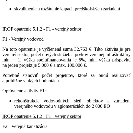
skvalitnenie a rozšírenie kapacít predškolských zariadení
IROP opatrenie 5.1.2 - F1 - verejný sektor
F1 - Verejný vodovod
Na toto opatrenie je vyčlenená suma 32.763 €. Táto aktivita je pre
verejný sektor, počet nových služieb a prvkov verejnej infraštruktúry
min. = 1, výška spolufinancovania je 5%, min. výška príspevku
na jeden projekt je 5.000 € a max. 100.000 €.
Potrebné stanoviť počet projektov, ktoré sa budú realizovať
a približne v akých hodnotách.
Oprávnené aktivity F1:
rekonštrukcia vodovodných sietí, objektov a zariadení
verejného vodovodu v aglomeráciách do 2 000 EO
IROP opatrenie 5.1.2 - F1 - verejný sektor
F2 - Verejná kanalizácia