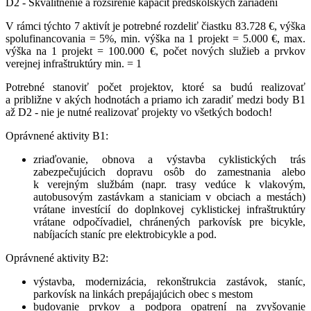
D2 - Skvalitnenie a rozšírenie kapacít predškolských zariadení
V rámci týchto 7 aktivít je potrebné rozdeliť čiastku 83.728 €, výška
spolufinancovania = 5%, min. výška na 1 projekt = 5.000 €, max.
výška na 1 projekt = 100.000 €, počet nových služieb a prvkov
verejnej infraštruktúry min. = 1
Potrebné stanoviť počet projektov, ktoré sa budú realizovať
a približne v akých hodnotách a priamo ich zaradiť medzi body B1
až D2 - nie je nutné realizovať projekty vo všetkých bodoch!
Oprávnené aktivity B1:
zriaďovanie, obnova a výstavba cyklistických trás
zabezpečujúcich dopravu osôb do zamestnania alebo
k verejným službám (napr. trasy vedúce k vlakovým,
autobusovým zastávkam a staniciam v obciach a mestách)
vrátane investícií do doplnkovej cyklistickej infraštruktúry
vrátane odpočívadiel, chránených parkovísk pre bicykle,
nabíjacích staníc pre elektrobicykle a pod.
Oprávnené aktivity B2:
výstavba, modernizácia, rekonštrukcia zastávok, staníc,
parkovísk na linkách prepájajúcich obec s mestom
budovanie prvkov a podpora opatrení na zvyšovanie