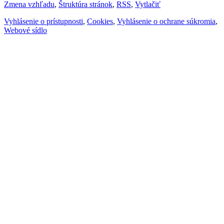
Zmena vzhľadu
,
Štruktúra stránok
,
RSS
,
Vytlačiť
Vyhlásenie o prístupnosti
,
Cookies
,
Vyhlásenie o ochrane súkromia
,
Webové sídlo