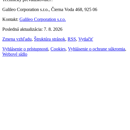
Galileo Corporation s.r.o., Čierna Voda 468, 925 06
Kontakt:
Galileo Corporation s.r.o.
Posledná aktualizácia: 7. 8. 2026
Zmena vzhľadu
,
Štruktúra stránok
,
RSS
,
Vytlačiť
Vyhlásenie o prístupnosti
,
Cookies
,
Vyhlásenie o ochrane súkromia
,
Webové sídlo