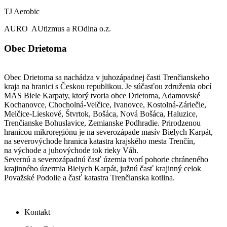
TJ Aerobic
AURO AUtizmus a ROdina o.z.
Obec Drietoma
Obec Drietoma sa nachádza v juhozápadnej časti Trenčianskeho
kraja na hranici s Českou republikou. Je súčasťou združenia obcí
MAS Biele Karpaty, ktorý tvoria obce Drietoma, Adamovské
Kochanovce, Chocholná-Velčice, Ivanovce, Kostolná-Záriečie,
Melčice-Lieskové, Štvrtok, Bošáca, Nová Bošáca, Haluzice,
Trenčianske Bohuslavice, Zemianske Podhradie. Prirodzenou
hranicou mikroregiónu je na severozápade masív Bielych Karpát,
na severovýchode hranica katastra krajského mesta Trenčín,
na východe a juhovýchode tok rieky Váh.
Severnú a severozápadnú časť územia tvorí pohorie chráneného
krajinného úzermia Bielych Karpát, južnú časť krajinný celok
Považské Podolie a časť katastra Trenčianska kotlina.
Kontakt