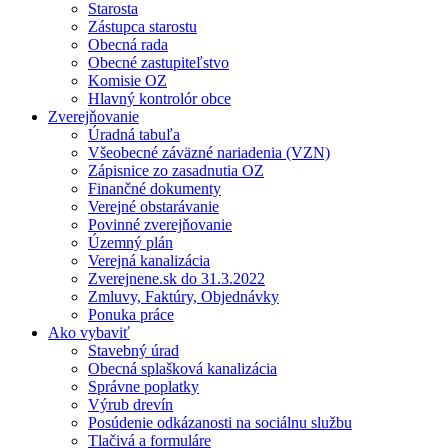
Starosta
Zástupca starostu
Obecná rada
Obecné zastupiteľstvo
Komisie OZ
Hlavný kontrolór obce
Zverejňovanie
Úradná tabuľa
Všeobecné záväzné nariadenia (VZN)
Zápisnice zo zasadnutia OZ
Finančné dokumenty
Verejné obstarávanie
Povinné zverejňovanie
Územný plán
Verejná kanalizácia
Zverejnene.sk do 31.3.2022
Zmluvy, Faktúry, Objednávky
Ponuka práce
Ako vybaviť
Stavebný úrad
Obecná splašková kanalizácia
Správne poplatky
Výrub drevín
Posúdenie odkázanosti na sociálnu službu
Tlačivá a formuláre