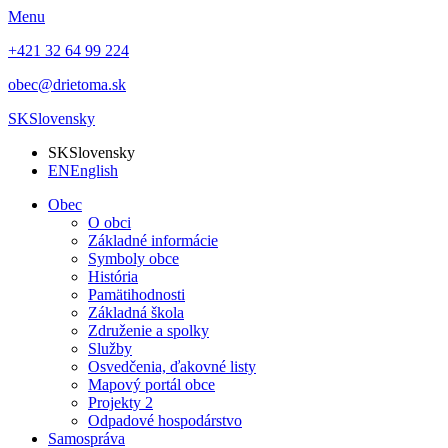
Menu
+421 32 64 99 224
obec@drietoma.sk
SK
Slovensky
SK
Slovensky
EN
English
Obec
O obci
Základné informácie
Symboly obce
História
Pamätihodnosti
Základná škola
Združenie a spolky
Služby
Osvedčenia, ďakovné listy
Mapový portál obce
Projekty 2
Odpadové hospodárstvo
Samospráva