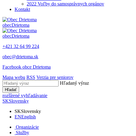
2022 Voľby do samosprávnych orgánov
Kontakt
obec
Drietoma
obec
Drietoma
+421 32 64 99 224
obec@drietoma.sk
Facebook obce Drietoma
Mapa webu
RSS
Verzia pre seniorov
Hľadaný výraz
Hľadať
rozšírené vyhľadávanie
SK
Slovensky
SK
Slovensky
EN
English
Organizácie
Služby