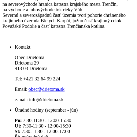
na severovýchode hranica katastra krajského mesta Trenčín,
na východe a juhovýchode tok rieky Váh.
Severnú a severozápadnú časť územia tvorí pohorie chráneného
krajinného úzermia Bielych Karpát, južnú časť krajinný celok
Považské Podolie a časť katastra Trenčianska kotlina.
Kontakt
Obec Drietoma
Drietoma 29
913 03 Drietoma
Tel: +421 32 64 99 224
Email:
obec@drietoma.sk
e-mail: info@drietoma.sk
Úradné hodiny (september - jún)
Po:
7:30-11:30 - 12:00-15:30
Ut:
7:30-11:30 - 12:00-15:30
St:
7:30-11:30 - 12:00-17:00
Št:
neúradný deň