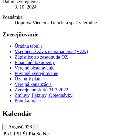
Dátum zverejnenia:
3. 10. 2024
Poznámka:
Doprava Viedeň - Trenčín a späť v termíne
Zverejňovanie
Úradná tabuľa
Všeobecné záväzné nariadenia (VZN)
Zápisnice zo zasadnutia OZ
Finančné dokumenty
Verejné obstarávanie
Povinné zverejňovanie
Územný plán
Verejná kanalizácia
Zverejnene.sk do 31.3.2022
Zmluvy, Faktúry, Objednávky
Ponuka práce
Kalendár
August
2026
Po
Ut
St
Št
Pia
So
Ne