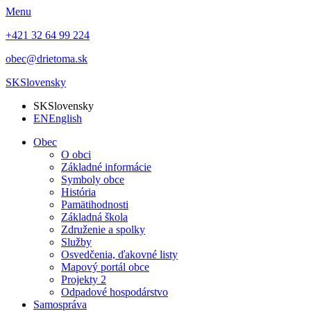
Menu
+421 32 64 99 224
obec@drietoma.sk
SK
Slovensky
SK
Slovensky
EN
English
Obec
O obci
Základné informácie
Symboly obce
História
Pamätihodnosti
Základná škola
Združenie a spolky
Služby
Osvedčenia, ďakovné listy
Mapový portál obce
Projekty 2
Odpadové hospodárstvo
Samospráva