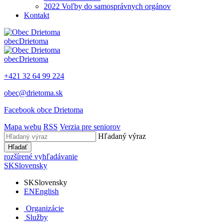
2022 Voľby do samosprávnych orgánov
Kontakt
obec
Drietoma
obec
Drietoma
+421 32 64 99 224
obec@drietoma.sk
Facebook obce Drietoma
Mapa webu
RSS
Verzia pre seniorov
Hľadaný výraz
Hľadať
rozšírené vyhľadávanie
SK
Slovensky
SK
Slovensky
EN
English
Organizácie
Služby