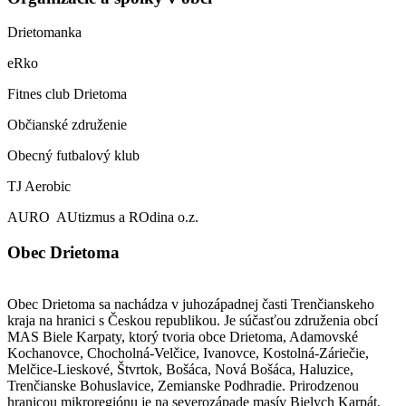
Drietomanka
eRko
Fitnes club Drietoma
Občianské združenie
Obecný futbalový klub
TJ Aerobic
AURO AUtizmus a ROdina o.z.
Obec Drietoma
Obec Drietoma sa nachádza v juhozápadnej časti Trenčianskeho
kraja na hranici s Českou republikou. Je súčasťou združenia obcí
MAS Biele Karpaty, ktorý tvoria obce Drietoma, Adamovské
Kochanovce, Chocholná-Velčice, Ivanovce, Kostolná-Záriečie,
Melčice-Lieskové, Štvrtok, Bošáca, Nová Bošáca, Haluzice,
Trenčianske Bohuslavice, Zemianske Podhradie. Prirodzenou
hranicou mikroregiónu je na severozápade masív Bielych Karpát,