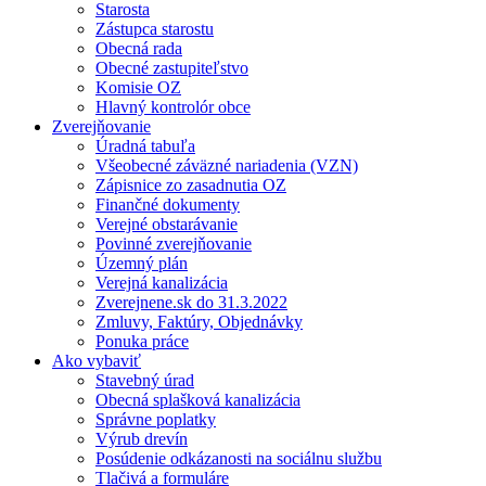
Starosta
Zástupca starostu
Obecná rada
Obecné zastupiteľstvo
Komisie OZ
Hlavný kontrolór obce
Zverejňovanie
Úradná tabuľa
Všeobecné záväzné nariadenia (VZN)
Zápisnice zo zasadnutia OZ
Finančné dokumenty
Verejné obstarávanie
Povinné zverejňovanie
Územný plán
Verejná kanalizácia
Zverejnene.sk do 31.3.2022
Zmluvy, Faktúry, Objednávky
Ponuka práce
Ako vybaviť
Stavebný úrad
Obecná splašková kanalizácia
Správne poplatky
Výrub drevín
Posúdenie odkázanosti na sociálnu službu
Tlačivá a formuláre