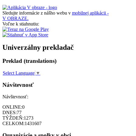
Sledujte informácie z nášho webu v
mobilnej aplikácii -
V OBRAZE.
Voľne k stiahnutiu:
Univerzálny prekladač
Preklad (translations)
Select Language
▼
Návštevnosť
Návštevnosť:
ONLINE:
0
DNES:
77
TÝŽDEŇ:
1273
CELKOM:
1431607
Organizácie a spolky v obci