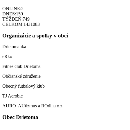
ONLINE:
2
DNES:
159
TÝŽDEŇ:
749
CELKOM:
1431083
Organizácie a spolky v obci
Drietomanka
eRko
Fitnes club Drietoma
Občianské združenie
Obecný futbalový klub
TJ Aerobic
AURO AUtizmus a ROdina o.z.
Obec Drietoma