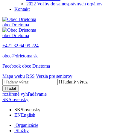
2022 Voľby do samosprávnych orgánov
Kontakt
obec
Drietoma
obec
Drietoma
+421 32 64 99 224
obec@drietoma.sk
Facebook obce Drietoma
Mapa webu
RSS
Verzia pre seniorov
Hľadaný výraz
Hľadať
rozšírené vyhľadávanie
SK
Slovensky
SK
Slovensky
EN
English
Organizácie
Služby