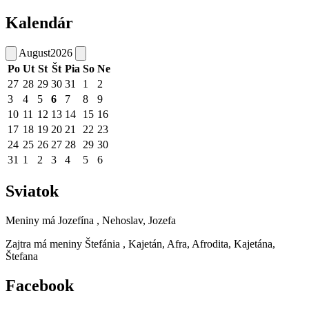
Kalendár
August
2026
Po
Ut
St
Št
Pia
So
Ne
27
28
29
30
31
1
2
3
4
5
6
7
8
9
10
11
12
13
14
15
16
17
18
19
20
21
22
23
24
25
26
27
28
29
30
31
1
2
3
4
5
6
Sviatok
Meniny má
Jozefína
, Nehoslav, Jozefa
Zajtra má meniny
Štefánia
, Kajetán, Afra, Afrodita, Kajetána,
Štefana
Facebook