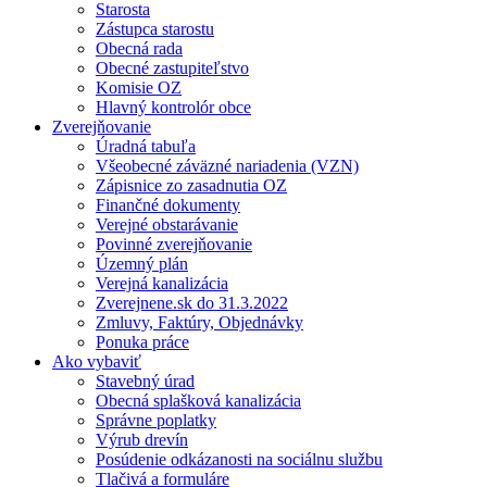
Starosta
Zástupca starostu
Obecná rada
Obecné zastupiteľstvo
Komisie OZ
Hlavný kontrolór obce
Zverejňovanie
Úradná tabuľa
Všeobecné záväzné nariadenia (VZN)
Zápisnice zo zasadnutia OZ
Finančné dokumenty
Verejné obstarávanie
Povinné zverejňovanie
Územný plán
Verejná kanalizácia
Zverejnene.sk do 31.3.2022
Zmluvy, Faktúry, Objednávky
Ponuka práce
Ako vybaviť
Stavebný úrad
Obecná splašková kanalizácia
Správne poplatky
Výrub drevín
Posúdenie odkázanosti na sociálnu službu
Tlačivá a formuláre