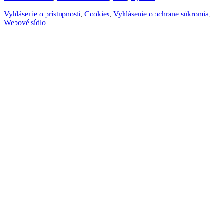
Vyhlásenie o prístupnosti
,
Cookies
,
Vyhlásenie o ochrane súkromia
,
Webové sídlo