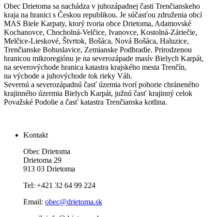
Obec Drietoma sa nachádza v juhozápadnej časti Trenčianskeho
kraja na hranici s Českou republikou. Je súčasťou združenia obcí
MAS Biele Karpaty, ktorý tvoria obce Drietoma, Adamovské
Kochanovce, Chocholná-Velčice, Ivanovce, Kostolná-Záriečie,
Melčice-Lieskové, Štvrtok, Bošáca, Nová Bošáca, Haluzice,
Trenčianske Bohuslavice, Zemianske Podhradie. Prirodzenou
hranicou mikroregiónu je na severozápade masív Bielych Karpát,
na severovýchode hranica katastra krajského mesta Trenčín,
na východe a juhovýchode tok rieky Váh.
Severnú a severozápadnú časť územia tvorí pohorie chráneného
krajinného úzermia Bielych Karpát, južnú časť krajinný celok
Považské Podolie a časť katastra Trenčianska kotlina.
Kontakt
Obec Drietoma
Drietoma 29
913 03 Drietoma
Tel: +421 32 64 99 224
Email:
obec@drietoma.sk