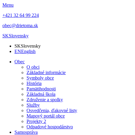
Menu
+421 32 64 99 224
obec@drietoma.sk
SK
Slovensky
SK
Slovensky
EN
English
Obec
O obci
Základné informácie
Symboly obce
História
Pamätihodnosti
Základná škola
Združenie a spolky
Služby
Osvedčenia, ďakovné listy
Mapový portál obce
Projekty 2
Odpadové hospodárstvo
Samospráva