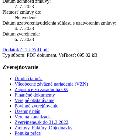
Dátum účinnosti zmluvy:
7. 7. 2023
Platnosť zmluvy do:
Neuvedené
Dátum uzatvorenia/udelenia súhlasu s uzatvorením zmluvy:
4. 7. 2023
Dátum zverejnenia:
6. 7. 2023
Dodatok č. 1 k ZoD.pdf
Typ súboru: PDF dokument, Veľkosť: 695,02 kB
Zverejňovanie
Úradná tabuľa
Všeobecné záväzné nariadenia (VZN)
Zápisnice zo zasadnutia OZ
Finančné dokumenty
Verejné obstarávanie
Povinné zverejňovanie
Územný plán
Verejná kanalizácia
Zverejnene.sk do 31.3.2022
Zmluvy, Faktúry, Objednávky
Ponuka práce