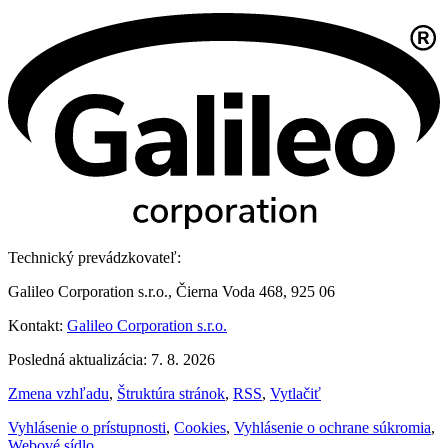
Technický prevádzkovateľ:
Galileo Corporation s.r.o., Čierna Voda 468, 925 06
Kontakt:
Galileo Corporation s.r.o.
Posledná aktualizácia: 7. 8. 2026
Zmena vzhľadu
,
Štruktúra stránok
,
RSS
,
Vytlačiť
Vyhlásenie o prístupnosti
,
Cookies
,
Vyhlásenie o ochrane súkromia
,
Webové sídlo