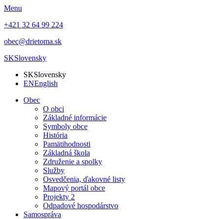
Menu
+421 32 64 99 224
obec@drietoma.sk
SK
Slovensky
SK
Slovensky
EN
English
Obec
O obci
Základné informácie
Symboly obce
História
Pamätihodnosti
Základná škola
Združenie a spolky
Služby
Osvedčenia, ďakovné listy
Mapový portál obce
Projekty 2
Odpadové hospodárstvo
Samospráva