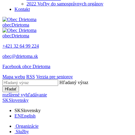
2022 Voľby do samosprávnych orgánov
Kontakt
obec
Drietoma
obec
Drietoma
+421 32 64 99 224
obec@drietoma.sk
Facebook obce Drietoma
Mapa webu
RSS
Verzia pre seniorov
Hľadaný výraz
Hľadať
rozšírené vyhľadávanie
SK
Slovensky
SK
Slovensky
EN
English
Organizácie
Služby