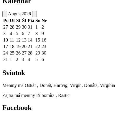
Kalendár
August
2026
Po
Ut
St
Št
Pia
So
Ne
27
28
29
30
31
1
2
3
4
5
6
7
8
9
10
11
12
13
14
15
16
17
18
19
20
21
22
23
24
25
26
27
28
29
30
31
1
2
3
4
5
6
Sviatok
Meniny má
Oskár
, Donát, Hartvig, Virgín, Donáta, Virgínia
Zajtra má meniny
Ľubomíra
, Rastic
Facebook