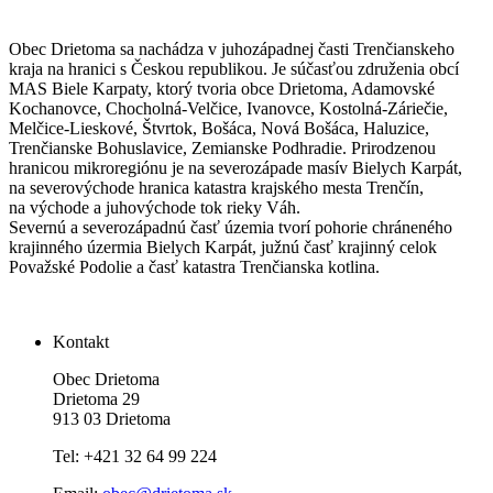
Obec Drietoma sa nachádza v juhozápadnej časti Trenčianskeho
kraja na hranici s Českou republikou. Je súčasťou združenia obcí
MAS Biele Karpaty, ktorý tvoria obce Drietoma, Adamovské
Kochanovce, Chocholná-Velčice, Ivanovce, Kostolná-Záriečie,
Melčice-Lieskové, Štvrtok, Bošáca, Nová Bošáca, Haluzice,
Trenčianske Bohuslavice, Zemianske Podhradie. Prirodzenou
hranicou mikroregiónu je na severozápade masív Bielych Karpát,
na severovýchode hranica katastra krajského mesta Trenčín,
na východe a juhovýchode tok rieky Váh.
Severnú a severozápadnú časť územia tvorí pohorie chráneného
krajinného úzermia Bielych Karpát, južnú časť krajinný celok
Považské Podolie a časť katastra Trenčianska kotlina.
Kontakt
Obec Drietoma
Drietoma 29
913 03 Drietoma
Tel: +421 32 64 99 224