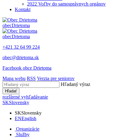
2022 Voľby do samosprávnych orgánov
Kontakt
obec
Drietoma
obec
Drietoma
+421 32 64 99 224
obec@drietoma.sk
Facebook obce Drietoma
Mapa webu
RSS
Verzia pre seniorov
Hľadaný výraz
Hľadať
rozšírené vyhľadávanie
SK
Slovensky
SK
Slovensky
EN
English
Organizácie
Služby