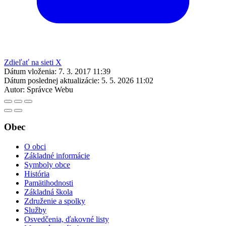
Zdieľať na sieti X
Dátum vloženia:
7. 3. 2017 11:39
Dátum poslednej aktualizácie:
5. 5. 2026 11:02
Autor:
Správce Webu
Obec
O obci
Základné informácie
Symboly obce
História
Pamätihodnosti
Základná škola
Združenie a spolky
Služby
Osvedčenia, ďakovné listy