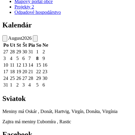
Mapový portál obce
Projekty 2
Odpadové hospodárstvo
Kalendár
August
2026
Po
Ut
St
Št
Pia
So
Ne
27
28
29
30
31
1
2
3
4
5
6
7
8
9
10
11
12
13
14
15
16
17
18
19
20
21
22
23
24
25
26
27
28
29
30
31
1
2
3
4
5
6
Sviatok
Meniny má
Oskár
, Donát, Hartvig, Virgín, Donáta, Virgínia
Zajtra má meniny
Ľubomíra
, Rastic
Facebook