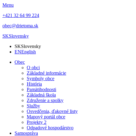
Menu
+421 32 64 99 224
obec@drietoma.sk
SK
Slovensky
SK
Slovensky
EN
English
Obec
O obci
Základné informácie
Symboly obce
História
Pamätihodnosti
Základná škola
Združenie a spolky
Služby
Osvedčenia, ďakovné listy
Mapový portál obce
Projekty 2
Odpadové hospodárstvo
Samospráva