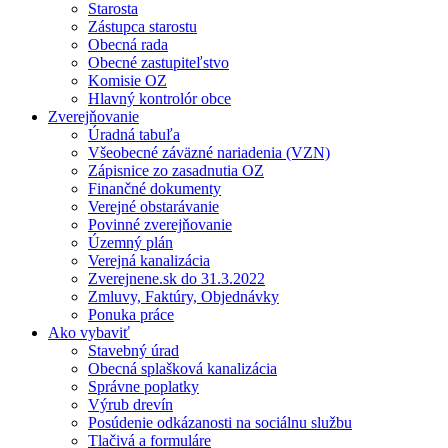
Starosta
Zástupca starostu
Obecná rada
Obecné zastupiteľstvo
Komisie OZ
Hlavný kontrolór obce
Zverejňovanie
Úradná tabuľa
Všeobecné záväzné nariadenia (VZN)
Zápisnice zo zasadnutia OZ
Finančné dokumenty
Verejné obstarávanie
Povinné zverejňovanie
Územný plán
Verejná kanalizácia
Zverejnene.sk do 31.3.2022
Zmluvy, Faktúry, Objednávky
Ponuka práce
Ako vybaviť
Stavebný úrad
Obecná splašková kanalizácia
Správne poplatky
Výrub drevín
Posúdenie odkázanosti na sociálnu službu
Tlačivá a formuláre