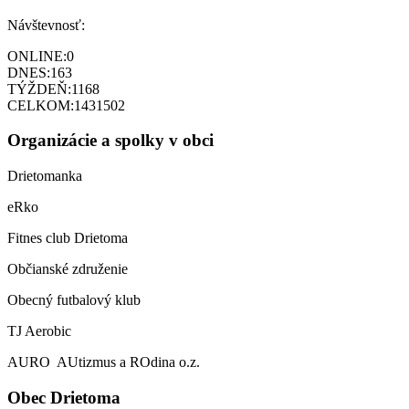
Návštevnosť:
ONLINE:
0
DNES:
163
TÝŽDEŇ:
1168
CELKOM:
1431502
Organizácie a spolky v obci
Drietomanka
eRko
Fitnes club Drietoma
Občianské združenie
Obecný futbalový klub
TJ Aerobic
AURO AUtizmus a ROdina o.z.
Obec Drietoma