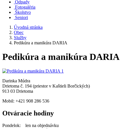
Odpady
Fotogaléria
Školstvo
Seniori
Úvodná stránka
Obec
Služby
Pedikúra a manikúra DARIA
Pedikúra a manikúra DARIA
Darinka Múdra
Drietoma č. 194 (priestor v Kaštieli Borčických)
913 03 Drietoma
Mobil: +421 908 286 536
Otváracie hodiny
Pondelok: len na objednávku