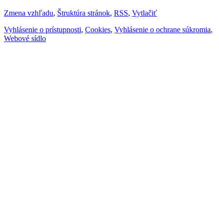
Zmena vzhľadu
,
Štruktúra stránok
,
RSS
,
Vytlačiť
Vyhlásenie o prístupnosti
,
Cookies
,
Vyhlásenie o ochrane súkromia
,
Webové sídlo