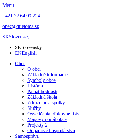
Menu
+421 32 64 99 224
obec@drietoma.sk
SK
Slovensky
SK
Slovensky
EN
English
Obec
O obci
Základné informácie
Symboly obce
História
Pamätihodnosti
Základná škola
Združenie a spolky
Služby
Osvedčenia, ďakovné listy
Mapový portál obce
Projekty 2
Odpadové hospodárstvo
Samospráva