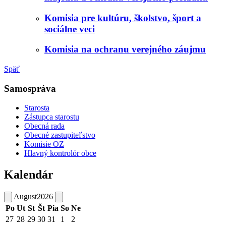
Komisia pre kultúru, školstvo, šport a
sociálne veci
Komisia na ochranu verejného záujmu
Späť
Samospráva
Starosta
Zástupca starostu
Obecná rada
Obecné zastupiteľstvo
Komisie OZ
Hlavný kontrolór obce
Kalendár
August
2026
Po
Ut
St
Št
Pia
So
Ne
27
28
29
30
31
1
2