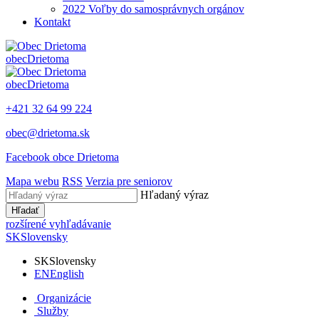
2022 Voľby do samosprávnych orgánov
Kontakt
obec
Drietoma
obec
Drietoma
+421 32 64 99 224
obec@drietoma.sk
Facebook obce Drietoma
Mapa webu
RSS
Verzia pre seniorov
Hľadaný výraz
Hľadať
rozšírené vyhľadávanie
SK
Slovensky
SK
Slovensky
EN
English
Organizácie
Služby