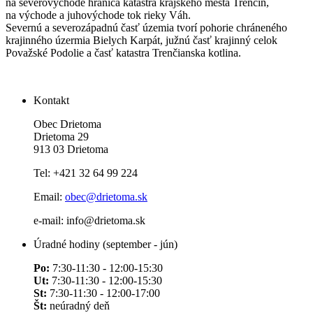
na severovýchode hranica katastra krajského mesta Trenčín,
na východe a juhovýchode tok rieky Váh.
Severnú a severozápadnú časť územia tvorí pohorie chráneného
krajinného úzermia Bielych Karpát, južnú časť krajinný celok
Považské Podolie a časť katastra Trenčianska kotlina.
Kontakt
Obec Drietoma
Drietoma 29
913 03 Drietoma
Tel: +421 32 64 99 224
Email:
obec@drietoma.sk
e-mail: info@drietoma.sk
Úradné hodiny (september - jún)
Po:
7:30-11:30 - 12:00-15:30
Ut:
7:30-11:30 - 12:00-15:30
St:
7:30-11:30 - 12:00-17:00
Št:
neúradný deň