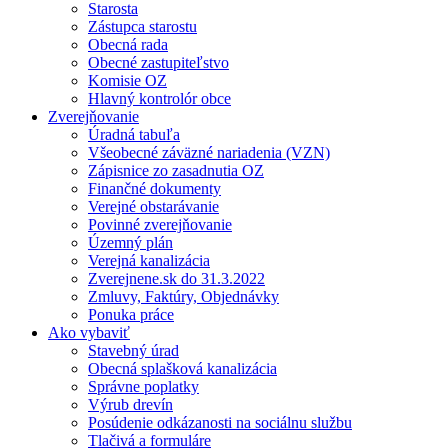
Starosta
Zástupca starostu
Obecná rada
Obecné zastupiteľstvo
Komisie OZ
Hlavný kontrolór obce
Zverejňovanie
Úradná tabuľa
Všeobecné záväzné nariadenia (VZN)
Zápisnice zo zasadnutia OZ
Finančné dokumenty
Verejné obstarávanie
Povinné zverejňovanie
Územný plán
Verejná kanalizácia
Zverejnene.sk do 31.3.2022
Zmluvy, Faktúry, Objednávky
Ponuka práce
Ako vybaviť
Stavebný úrad
Obecná splašková kanalizácia
Správne poplatky
Výrub drevín
Posúdenie odkázanosti na sociálnu službu
Tlačivá a formuláre