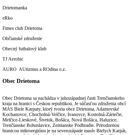
Drietomanka
eRko
Fitnes club Drietoma
Občianské združenie
Obecný futbalový klub
TJ Aerobic
AURO AUtizmus a ROdina o.z.
Obec Drietoma
Obec Drietoma sa nachádza v juhozápadnej časti Trenčianskeho
kraja na hranici s Českou republikou. Je súčasťou združenia obcí
MAS Biele Karpaty, ktorý tvoria obce Drietoma, Adamovské
Kochanovce, Chocholná-Velčice, Ivanovce, Kostolná-Záriečie,
Melčice-Lieskové, Štvrtok, Bošáca, Nová Bošáca, Haluzice,
Trenčianske Bohuslavice, Zemianske Podhradie. Prirodzenou
hranicou mikroregiónu je na severozápade masív Bielych Karpát,