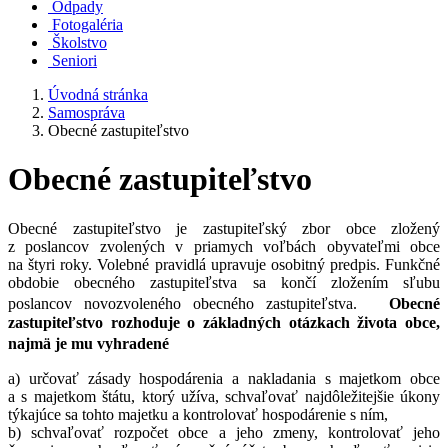
Odpady
Fotogaléria
Školstvo
Seniori
Úvodná stránka
Samospráva
Obecné zastupiteľstvo
Obecné zastupiteľstvo
Obecné zastupiteľstvo je zastupiteľský zbor obce zložený
z poslancov zvolených v priamych voľbách obyvateľmi obce
na štyri roky. Volebné pravidlá upravuje osobitný predpis. Funkčné
obdobie obecného zastupiteľstva sa končí zložením sľubu
poslancov novozvoleného obecného zastupiteľstva.
Obecné
zastupiteľstvo rozhoduje o základných otázkach života obce,
najmä je mu vyhradené
a) určovať zásady hospodárenia a nakladania s majetkom obce
a s majetkom štátu, ktorý užíva, schvaľovať najdôležitejšie úkony
týkajúce sa tohto majetku a kontrolovať hospodárenie s ním,
b) schvaľovať rozpočet obce a jeho zmeny, kontrolovať jeho