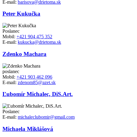
E-mail:
barisova@drietoma.sk
Peter Kukučka
Poslanec
Mobil:
+421 904 475 352
E-mail:
kukucka@drietoma.sk
Zdenko Machara
poslanec
Mobil:
+421 903 462 096
E-mail:
zdenom85@azet.sk
Ľubomír Michalec, DiS.Art.
Poslanec
E-mail:
michaleclubomir@gmail.com
Michaela Miklášová