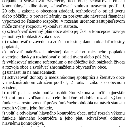
čerpanie a schvaľovať záverečný účet obce, schvaľovať emisiu
komunálnych dlhopisov, schvaľovať zmluvu uzavretú podľa §
20 ods. 1 zákona o obecnom zriadení, rozhodovať o prijatí úveru
alebo pôžičky, o prevzatí záruky za poskytnutie návratnej finančnej
výpomoci zo štátneho rozpočtu; v rozsahu určenom zastupiteľstvom
môže zmeny rozpočtu vykonávať starosta,
c) schvaľovať územný plán obce alebo jej časti a koncepcie rozvoja
jednotlivých oblastí života obce,
d) rozhodovať o zavedení a zrušení miestnej dane a ukladať miestny
poplatok,
e) určovať náležitosti miestnej dane alebo miestneho poplatku
a verejnej dávky a rozhodovať o prijatí úveru alebo pôžičky,
f) vyhlasovať miestne referendum o najdôležitejších otázkach života
a rozvoja obce a zvolávať zhromaždenie obyvateľov obce,
g) uznášať sa na nariadeniach,
h) schvaľovať dohody o medzinárodnej spolupráci a členstvo obce
v medzinárodnom združení podľa § 21 ods. 1 zákona o obecnom
zriadení,
i) určiť plat starostu podľa osobitného zákona a určiť najneskôr
90 dní pred voľbami na celé funkčné obdobie rozsah výkonu
funkcie starostu; zmeniť počas funkčného obdobia na návrh starostu
rozsah výkonu jeho funkcie,
j) voliť a odvolávať hlavného kontrolóra obce, určiť rozsah výkonu
funkcie hlavného kontrolóra a jeho plat, schvaľovať odmenu
hlavnému kontrolórovi,