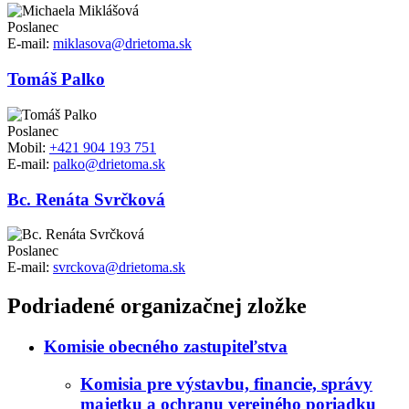
Poslanec
E-mail:
miklasova@drietoma.sk
Tomáš Palko
Poslanec
Mobil:
+421 904 193 751
E-mail:
palko@drietoma.sk
Bc. Renáta Svrčková
Poslanec
E-mail:
svrckova@drietoma.sk
Podriadené organizačnej zložke
Komisie obecného zastupiteľstva
Komisia pre výstavbu, financie, správy
majetku a ochranu verejného poriadku