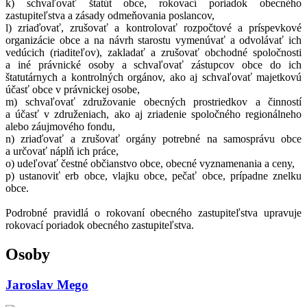
k) schvaľovať štatút obce, rokovací poriadok obecného
zastupiteľstva a zásady odmeňovania poslancov,
l) zriaďovať, zrušovať a kontrolovať rozpočtové a príspevkové
organizácie obce a na návrh starostu vymenúvať a odvolávať ich
vedúcich (riaditeľov), zakladať a zrušovať obchodné spoločnosti
a iné právnické osoby a schvaľovať zástupcov obce do ich
štatutárnych a kontrolných orgánov, ako aj schvaľovať majetkovú
účasť obce v právnickej osobe,
m) schvaľovať združovanie obecných prostriedkov a činností
a účasť v združeniach, ako aj zriadenie spoločného regionálneho
alebo záujmového fondu,
n) zriaďovať a zrušovať orgány potrebné na samosprávu obce
a určovať náplň ich práce,
o) udeľovať čestné občianstvo obce, obecné vyznamenania a ceny,
p) ustanoviť erb obce, vlajku obce, pečať obce, prípadne znelku
obce.
Podrobné pravidlá o rokovaní obecného zastupiteľstva upravuje
rokovací poriadok obecného zastupiteľstva.
Osoby
Jaroslav Mego