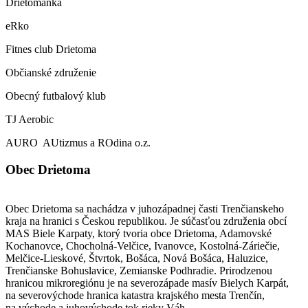
Drietomanka
eRko
Fitnes club Drietoma
Občianské združenie
Obecný futbalový klub
TJ Aerobic
AURO AUtizmus a ROdina o.z.
Obec Drietoma
Obec Drietoma sa nachádza v juhozápadnej časti Trenčianskeho
kraja na hranici s Českou republikou. Je súčasťou združenia obcí
MAS Biele Karpaty, ktorý tvoria obce Drietoma, Adamovské
Kochanovce, Chocholná-Velčice, Ivanovce, Kostolná-Záriečie,
Melčice-Lieskové, Štvrtok, Bošáca, Nová Bošáca, Haluzice,
Trenčianske Bohuslavice, Zemianske Podhradie. Prirodzenou
hranicou mikroregiónu je na severozápade masív Bielych Karpát,
na severovýchode hranica katastra krajského mesta Trenčín,
na východe a juhovýchode tok rieky Váh.