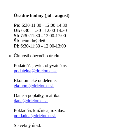
Úradné hodiny (júl - august)
Po:
6:30-11:30 - 12:00-14:30
Ut:
6:30-11:30 - 12:00-14:30
St:
7:30-11:30 - 12:00-17:00
Št:
neúradný deň
Pi:
6:30-11:30 - 12:00-13:00
Činnosti obecného úradu
Podateľňa, evid. obyvateľov:
podatelna@drietoma.sk
Ekonomické oddelenie:
ekonom@drietoma.sk
Dane a poplatky, matrika:
dane@drietoma.sk
Pokladňa, knižnica, rozhlas:
pokladna@drietoma.sk
Stavebný úrad: