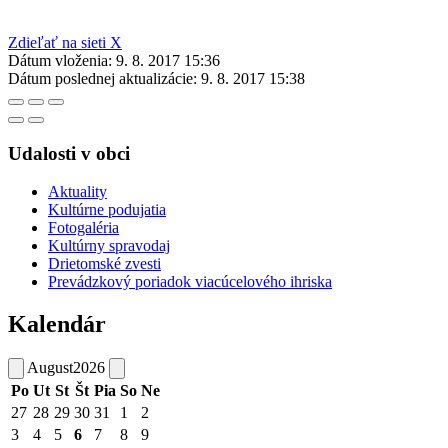
Zdieľať na sieti X
Dátum vloženia:
9. 8. 2017 15:36
Dátum poslednej aktualizácie:
9. 8. 2017 15:38
Udalosti v obci
Aktuality
Kultúrne podujatia
Fotogaléria
Kultúrny spravodaj
Drietomské zvesti
Prevádzkový poriadok viacúcelového ihriska
Kalendár
August
2026
Po
Ut
St
Št
Pia
So
Ne
27
28
29
30
31
1
2
3
4
5
6
7
8
9