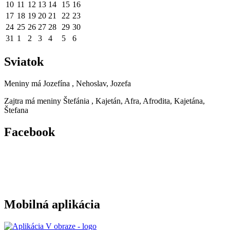
10
11
12
13
14
15
16
17
18
19
20
21
22
23
24
25
26
27
28
29
30
31
1
2
3
4
5
6
Sviatok
Meniny má
Jozefína
, Nehoslav, Jozefa
Zajtra má meniny
Štefánia
, Kajetán, Afra, Afrodita, Kajetána,
Štefana
Facebook
Mobilná aplikácia