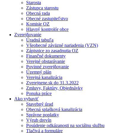
Starosta
Zástupca starostu
Obecná rada
Obecné zastupiteľstvo
Komisie OZ
Hlavný kontrolór obce
Zverejňovanie
Úradná tabuľa
Všeobecné záväzné nariadenia (VZN)
Zápisnice zo zasadnutia OZ
Finančné dokumenty
Verejné obstarávanie
Povinné zverejňovanie
Územný plán
Verejná kanalizácia
Zverejnene.sk do 31.3.2022
Zmluvy, Faktúry, Objednávky
Ponuka práce
Ako vybaviť
Stavebný úrad
Obecná splašková kanalizácia
Správne poplatky
Výrub drevín
Posúdenie odkázanosti na sociálnu službu
Tlačivá a formuláre