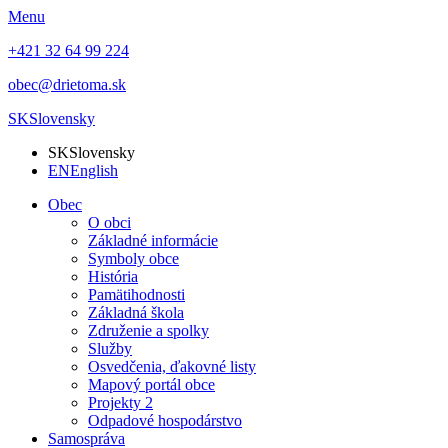
Menu
+421 32 64 99 224
obec@drietoma.sk
SK
Slovensky
SK
Slovensky
EN
English
Obec
O obci
Základné informácie
Symboly obce
História
Pamätihodnosti
Základná škola
Združenie a spolky
Služby
Osvedčenia, ďakovné listy
Mapový portál obce
Projekty 2
Odpadové hospodárstvo
Samospráva