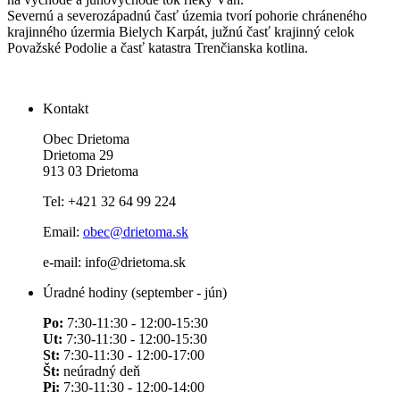
Severnú a severozápadnú časť územia tvorí pohorie chráneného
krajinného úzermia Bielych Karpát, južnú časť krajinný celok
Považské Podolie a časť katastra Trenčianska kotlina.
Kontakt
Obec Drietoma
Drietoma 29
913 03 Drietoma
Tel: +421 32 64 99 224
Email:
obec@drietoma.sk
e-mail: info@drietoma.sk
Úradné hodiny (september - jún)
Po:
7:30-11:30 - 12:00-15:30
Ut:
7:30-11:30 - 12:00-15:30
St:
7:30-11:30 - 12:00-17:00
Št:
neúradný deň
Pi:
7:30-11:30 - 12:00-14:00