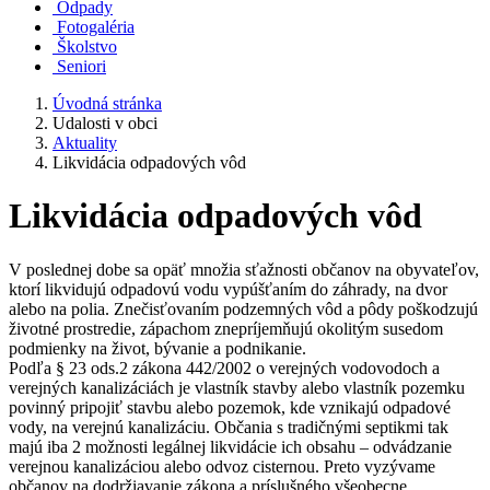
Odpady
Fotogaléria
Školstvo
Seniori
Úvodná stránka
Udalosti v obci
Aktuality
Likvidácia odpadových vôd
Likvidácia odpadových vôd
V poslednej dobe sa opäť množia sťažnosti občanov na obyvateľov,
ktorí likvidujú odpadovú vodu vypúšťaním do záhrady, na dvor
alebo na polia. Znečisťovaním podzemných vôd a pôdy poškodzujú
životné prostredie, zápachom znepríjemňujú okolitým susedom
podmienky na život, bývanie a podnikanie.
Podľa § 23 ods.2 zákona 442/2002 o verejných vodovodoch a
verejných kanalizáciách je vlastník stavby alebo vlastník pozemku
povinný pripojiť stavbu alebo pozemok, kde vznikajú odpadové
vody, na verejnú kanalizáciu. Občania s tradičnými septikmi tak
majú iba 2 možnosti legálnej likvidácie ich obsahu – odvádzanie
verejnou kanalizáciou alebo odvoz cisternou. Preto vyzývame
občanov na dodržiavanie zákona a príslušného všeobecne