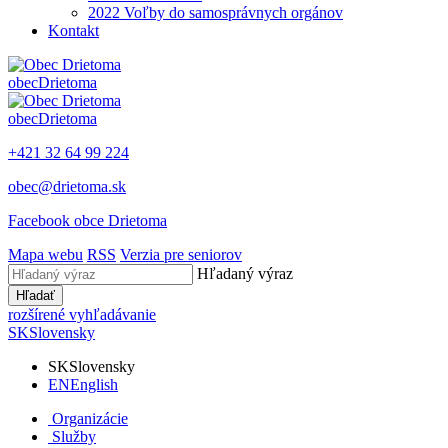
2022 Voľby do samosprávnych orgánov
Kontakt
obec
Drietoma
obec
Drietoma
+421 32 64 99 224
obec@drietoma.sk
Facebook obce Drietoma
Mapa webu
RSS
Verzia pre seniorov
Hľadaný výraz
Hľadať
rozšírené vyhľadávanie
SK
Slovensky
SK
Slovensky
EN
English
Organizácie
Služby