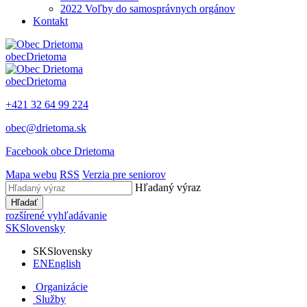
2022 Voľby do samosprávnych orgánov
Kontakt
obec
Drietoma
obec
Drietoma
+421 32 64 99 224
obec@drietoma.sk
Facebook obce Drietoma
Mapa webu
RSS
Verzia pre seniorov
Hľadaný výraz
Hľadať
rozšírené vyhľadávanie
SK
Slovensky
SK
Slovensky
EN
English
Organizácie
Služby