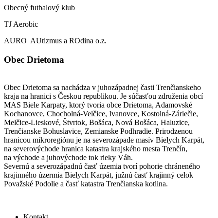
Obecný futbalový klub
TJ Aerobic
AURO AUtizmus a ROdina o.z.
Obec Drietoma
Obec Drietoma sa nachádza v juhozápadnej časti Trenčianskeho
kraja na hranici s Českou republikou. Je súčasťou združenia obcí
MAS Biele Karpaty, ktorý tvoria obce Drietoma, Adamovské
Kochanovce, Chocholná-Velčice, Ivanovce, Kostolná-Záriečie,
Melčice-Lieskové, Štvrtok, Bošáca, Nová Bošáca, Haluzice,
Trenčianske Bohuslavice, Zemianske Podhradie. Prirodzenou
hranicou mikroregiónu je na severozápade masív Bielych Karpát,
na severovýchode hranica katastra krajského mesta Trenčín,
na východe a juhovýchode tok rieky Váh.
Severnú a severozápadnú časť územia tvorí pohorie chráneného
krajinného úzermia Bielych Karpát, južnú časť krajinný celok
Považské Podolie a časť katastra Trenčianska kotlina.
Kontakt