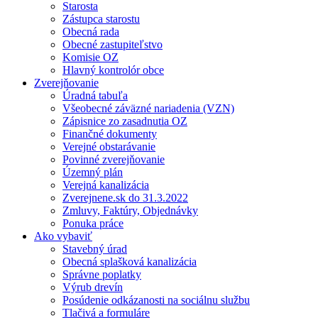
Starosta
Zástupca starostu
Obecná rada
Obecné zastupiteľstvo
Komisie OZ
Hlavný kontrolór obce
Zverejňovanie
Úradná tabuľa
Všeobecné záväzné nariadenia (VZN)
Zápisnice zo zasadnutia OZ
Finančné dokumenty
Verejné obstarávanie
Povinné zverejňovanie
Územný plán
Verejná kanalizácia
Zverejnene.sk do 31.3.2022
Zmluvy, Faktúry, Objednávky
Ponuka práce
Ako vybaviť
Stavebný úrad
Obecná splašková kanalizácia
Správne poplatky
Výrub drevín
Posúdenie odkázanosti na sociálnu službu
Tlačivá a formuláre