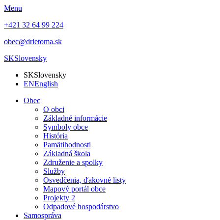
Menu
+421 32 64 99 224
obec@drietoma.sk
SK
Slovensky
SK
Slovensky
EN
English
Obec
O obci
Základné informácie
Symboly obce
História
Pamätihodnosti
Základná škola
Združenie a spolky
Služby
Osvedčenia, ďakovné listy
Mapový portál obce
Projekty 2
Odpadové hospodárstvo
Samospráva