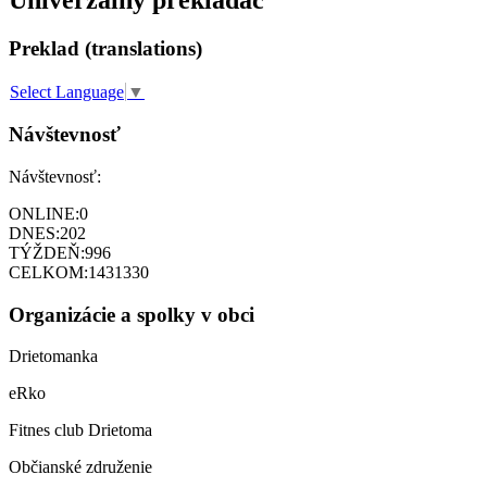
Univerzálny prekladač
Preklad (translations)
Select Language
▼
Návštevnosť
Návštevnosť:
ONLINE:
0
DNES:
202
TÝŽDEŇ:
996
CELKOM:
1431330
Organizácie a spolky v obci
Drietomanka
eRko
Fitnes club Drietoma
Občianské združenie