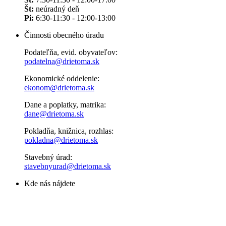
Št:
neúradný deň
Pi:
6:30-11:30 - 12:00-13:00
Činnosti obecného úradu
Podateľňa, evid. obyvateľov:
podatelna@drietoma.sk
Ekonomické oddelenie:
ekonom@drietoma.sk
Dane a poplatky, matrika:
dane@drietoma.sk
Pokladňa, knižnica, rozhlas:
pokladna@drietoma.sk
Stavebný úrad:
stavebnyurad@drietoma.sk
Kde nás nájdete