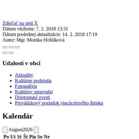
Zdieľať na sieti X
Dátum vloženia:
7. 2. 2018 13:31
Dátum poslednej aktualizácie:
14. 2. 2018 17:19
Autor:
Mgr. Monika Hoštáková
Udalosti v obci
Aktuality
Kultúrne podujatia
Fotogaléria
Kultúrny spravodaj
Drietomské zvesti
Prevádzkový poriadok viacúcelového ihriska
Kalendár
August
2026
Po
Ut
St
Št
Pia
So
Ne