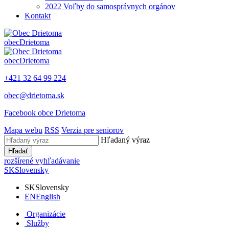
2022 Voľby do samosprávnych orgánov
Kontakt
obec
Drietoma
obec
Drietoma
+421 32 64 99 224
obec@drietoma.sk
Facebook obce Drietoma
Mapa webu
RSS
Verzia pre seniorov
Hľadaný výraz
Hľadať
rozšírené vyhľadávanie
SK
Slovensky
SK
Slovensky
EN
English
Organizácie
Služby