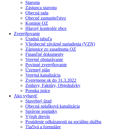
Starosta
Zástupca starostu
Obecná rada
Obecné zastupiteľstvo
Komisie OZ
Hlavný kontrolór obce
Zverejňovanie
Úradná tabuľa
Všeobecné záväzné nariadenia (VZN)
Zápisnice zo zasadnutia OZ
Finančné dokumenty
Verejné obstarávanie
Povinné zverejňovanie
Územný plán
Verejná kanalizácia
Zverejnene.sk do 31.3.2022
Zmluvy, Faktúry, Objednávky
Ponuka práce
Ako vybaviť
Stavebný úrad
Obecná splašková kanalizácia
Správne poplatky
Výrub drevín
Posúdenie odkázanosti na sociálnu službu
Tlačivá a formuláre