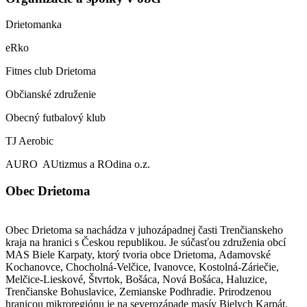
Drietomanka
eRko
Fitnes club Drietoma
Občianské združenie
Obecný futbalový klub
TJ Aerobic
AURO AUtizmus a ROdina o.z.
Obec Drietoma
Obec Drietoma sa nachádza v juhozápadnej časti Trenčianskeho
kraja na hranici s Českou republikou. Je súčasťou združenia obcí
MAS Biele Karpaty, ktorý tvoria obce Drietoma, Adamovské
Kochanovce, Chocholná-Velčice, Ivanovce, Kostolná-Záriečie,
Melčice-Lieskové, Štvrtok, Bošáca, Nová Bošáca, Haluzice,
Trenčianske Bohuslavice, Zemianske Podhradie. Prirodzenou
hranicou mikroregiónu je na severozápade masív Bielych Karpát,