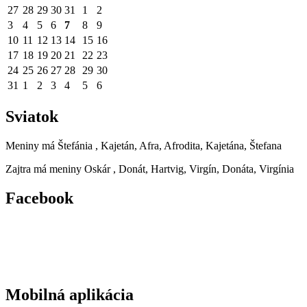
27
28
29
30
31
1
2
3
4
5
6
7
8
9
10
11
12
13
14
15
16
17
18
19
20
21
22
23
24
25
26
27
28
29
30
31
1
2
3
4
5
6
Sviatok
Meniny má
Štefánia
, Kajetán, Afra, Afrodita, Kajetána, Štefana
Zajtra má meniny
Oskár
, Donát, Hartvig, Virgín, Donáta, Virgínia
Facebook
Mobilná aplikácia