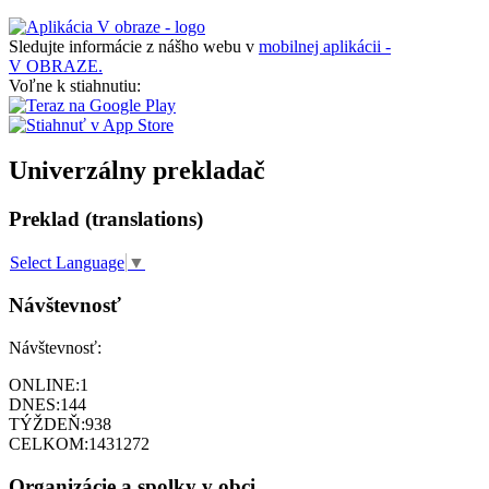
Sledujte informácie z nášho webu v
mobilnej aplikácii -
V OBRAZE.
Voľne k stiahnutiu:
Univerzálny prekladač
Preklad (translations)
Select Language
▼
Návštevnosť
Návštevnosť:
ONLINE:
1
DNES:
144
TÝŽDEŇ:
938
CELKOM:
1431272
Organizácie a spolky v obci