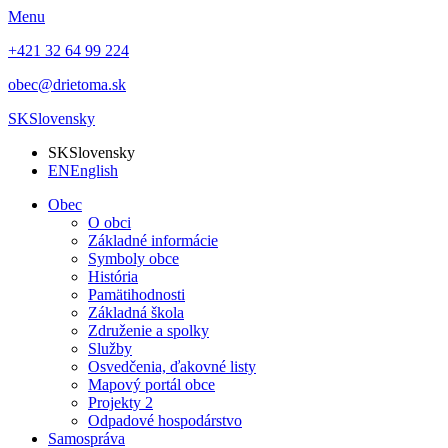
Menu
+421 32 64 99 224
obec@drietoma.sk
SK
Slovensky
SK
Slovensky
EN
English
Obec
O obci
Základné informácie
Symboly obce
História
Pamätihodnosti
Základná škola
Združenie a spolky
Služby
Osvedčenia, ďakovné listy
Mapový portál obce
Projekty 2
Odpadové hospodárstvo
Samospráva