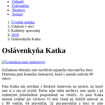
Odpady
Fotogaléria
Školstvo
Seniori
Úvodná stránka
Udalosti v obci
Kultúrny spravodaj
2018
Oslávenkyňa Katka
Oslávenkyňa Katka
Začiatkom februára sme navštívili najstaršiu obyvateľku obce
Drietoma pani Katarínu Jankujovú, ktorá v januári oslávila 99
rokov.
Pani Katka nás privítala s širokým úsmevom na perách, na ktorý
sme si u nej už zvykli. Počas tejto milej návštevy sme spolu s jej
rodinnými príslušníkmi pospomínali na všeličo, čo pani Katka
musela zvládať pri výchove 15 detí. Osud jej dožičil radovať sa
z 89 vnúčat, 64 pravnúčat, 32 pra-pravnúčat a hoci to znie