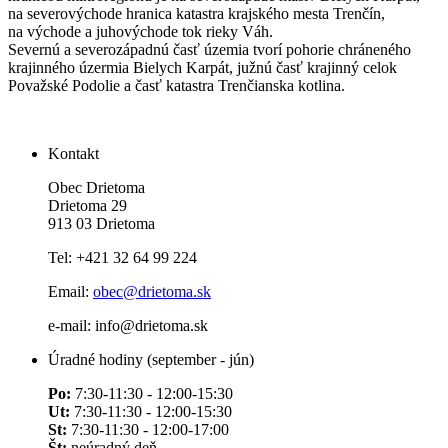
na severovýchode hranica katastra krajského mesta Trenčín,
na východe a juhovýchode tok rieky Váh.
Severnú a severozápadnú časť územia tvorí pohorie chráneného
krajinného úzermia Bielych Karpát, južnú časť krajinný celok
Považské Podolie a časť katastra Trenčianska kotlina.
Kontakt
Obec Drietoma
Drietoma 29
913 03 Drietoma
Tel: +421 32 64 99 224
Email:
obec@drietoma.sk
e-mail: info@drietoma.sk
Úradné hodiny (september - jún)
Po:
7:30-11:30 - 12:00-15:30
Ut:
7:30-11:30 - 12:00-15:30
St:
7:30-11:30 - 12:00-17:00
Št:
neúradný deň