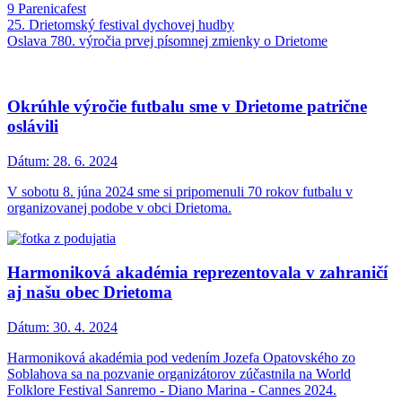
9 Parenicafest
25. Drietomský festival dychovej hudby
Oslava 780. výročia prvej písomnej zmienky o Drietome
Okrúhle výročie futbalu sme v Drietome patrične
oslávili
Dátum:
28. 6. 2024
V sobotu 8. júna 2024 sme si pripomenuli 70 rokov futbalu v
organizovanej podobe v obci Drietoma.
Harmoniková akadémia reprezentovala v zahraničí
aj našu obec Drietoma
Dátum:
30. 4. 2024
Harmoniková akadémia pod vedením Jozefa Opatovského zo
Soblahova sa na pozvanie organizátorov zúčastnila na World
Folklore Festival Sanremo - Diano Marina - Cannes 2024.