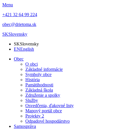
Menu
+421 32 64 99 224
obec@drietoma.sk
SK
Slovensky
SK
Slovensky
EN
English
Obec
O obci
Základné informácie
Symboly obce
História
Pamätihodnosti
Základná škola
Združenie a spolky
Služby
Osvedčenia, ďakovné listy
Mapový portál obce
Projekty 2
Odpadové hospodárstvo
Samospráva