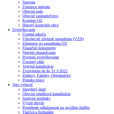
Starosta
Zástupca starostu
Obecná rada
Obecné zastupiteľstvo
Komisie OZ
Hlavný kontrolór obce
Zverejňovanie
Úradná tabuľa
Všeobecné záväzné nariadenia (VZN)
Zápisnice zo zasadnutia OZ
Finančné dokumenty
Verejné obstarávanie
Povinné zverejňovanie
Územný plán
Verejná kanalizácia
Zverejnene.sk do 31.3.2022
Zmluvy, Faktúry, Objednávky
Ponuka práce
Ako vybaviť
Stavebný úrad
Obecná splašková kanalizácia
Správne poplatky
Výrub drevín
Posúdenie odkázanosti na sociálnu službu
Tlačivá a formuláre