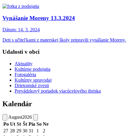
Vynášanie Moreny 13.3.2024
Dátum:
14. 3. 2024
Deti s učiteľkami z materskej školy pripravili vynášanie Moreny.
Udalosti v obci
Aktuality
Kultúrne podujatia
Fotogaléria
Kultúrny spravodaj
Drietomské zvesti
Prevádzkový poriadok viacúcelového ihriska
Kalendár
August
2026
Po
Ut
St
Št
Pia
So
Ne
27
28
29
30
31
1
2