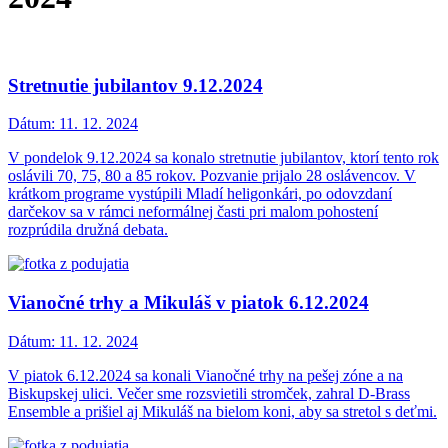
Stretnutie jubilantov 9.12.2024
Dátum:
11. 12. 2024
V pondelok 9.12.2024 sa konalo stretnutie jubilantov, ktorí tento rok
oslávili 70, 75, 80 a 85 rokov. Pozvanie prijalo 28 oslávencov. V
krátkom programe vystúpili Mladí heligonkári, po odovzdaní
darčekov sa v rámci neformálnej časti pri malom pohostení
rozprúdila družná debata.
Vianočné trhy a Mikuláš v piatok 6.12.2024
Dátum:
11. 12. 2024
V piatok 6.12.2024 sa konali Vianočné trhy na pešej zóne a na
Biskupskej ulici. Večer sme rozsvietili stromček, zahral D-Brass
Ensemble a prišiel aj Mikuláš na bielom koni, aby sa stretol s deťmi.