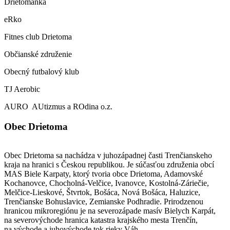
Drietomanka
eRko
Fitnes club Drietoma
Občianské združenie
Obecný futbalový klub
TJ Aerobic
AURO AUtizmus a ROdina o.z.
Obec Drietoma
Obec Drietoma sa nachádza v juhozápadnej časti Trenčianskeho
kraja na hranici s Českou republikou. Je súčasťou združenia obcí
MAS Biele Karpaty, ktorý tvoria obce Drietoma, Adamovské
Kochanovce, Chocholná-Velčice, Ivanovce, Kostolná-Záriečie,
Melčice-Lieskové, Štvrtok, Bošáca, Nová Bošáca, Haluzice,
Trenčianske Bohuslavice, Zemianske Podhradie. Prirodzenou
hranicou mikroregiónu je na severozápade masív Bielych Karpát,
na severovýchode hranica katastra krajského mesta Trenčín,
na východe a juhovýchode tok rieky Váh.