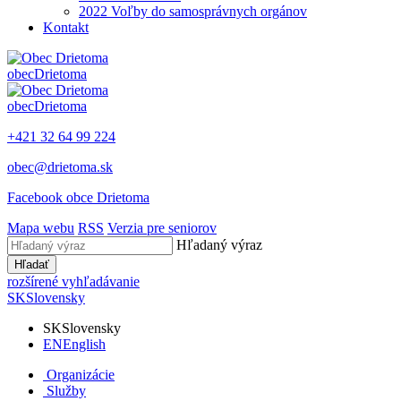
2022 Voľby do samosprávnych orgánov
Kontakt
obec
Drietoma
obec
Drietoma
+421 32 64 99 224
obec@drietoma.sk
Facebook obce Drietoma
Mapa webu
RSS
Verzia pre seniorov
Hľadaný výraz
Hľadať
rozšírené vyhľadávanie
SK
Slovensky
SK
Slovensky
EN
English
Organizácie
Služby