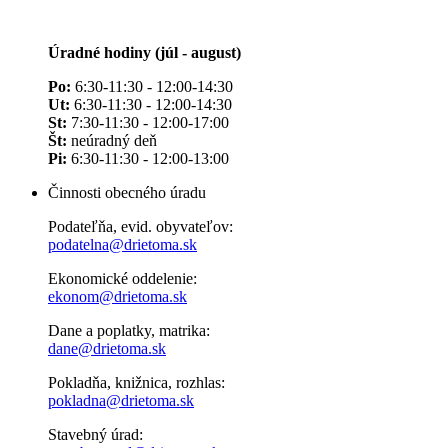
Úradné hodiny (júl - august)
Po:
6:30-11:30 - 12:00-14:30
Ut:
6:30-11:30 - 12:00-14:30
St:
7:30-11:30 - 12:00-17:00
Št:
neúradný deň
Pi:
6:30-11:30 - 12:00-13:00
Činnosti obecného úradu
Podateľňa, evid. obyvateľov:
podatelna@drietoma.sk
Ekonomické oddelenie:
ekonom@drietoma.sk
Dane a poplatky, matrika:
dane@drietoma.sk
Pokladňa, knižnica, rozhlas:
pokladna@drietoma.sk
Stavebný úrad: