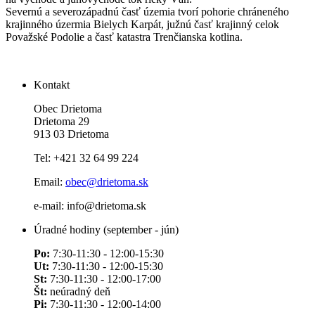
Severnú a severozápadnú časť územia tvorí pohorie chráneného
krajinného úzermia Bielych Karpát, južnú časť krajinný celok
Považské Podolie a časť katastra Trenčianska kotlina.
Kontakt
Obec Drietoma
Drietoma 29
913 03 Drietoma
Tel: +421 32 64 99 224
Email:
obec@drietoma.sk
e-mail: info@drietoma.sk
Úradné hodiny (september - jún)
Po:
7:30-11:30 - 12:00-15:30
Ut:
7:30-11:30 - 12:00-15:30
St:
7:30-11:30 - 12:00-17:00
Št:
neúradný deň
Pi:
7:30-11:30 - 12:00-14:00