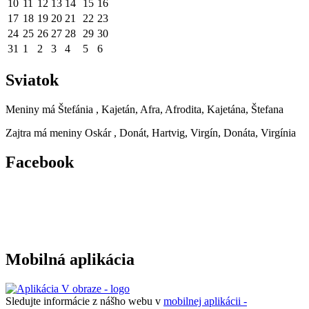
10
11
12
13
14
15
16
17
18
19
20
21
22
23
24
25
26
27
28
29
30
31
1
2
3
4
5
6
Sviatok
Meniny má
Štefánia
, Kajetán, Afra, Afrodita, Kajetána, Štefana
Zajtra má meniny
Oskár
, Donát, Hartvig, Virgín, Donáta, Virgínia
Facebook
Mobilná aplikácia
Sledujte informácie z nášho webu v
mobilnej aplikácii -