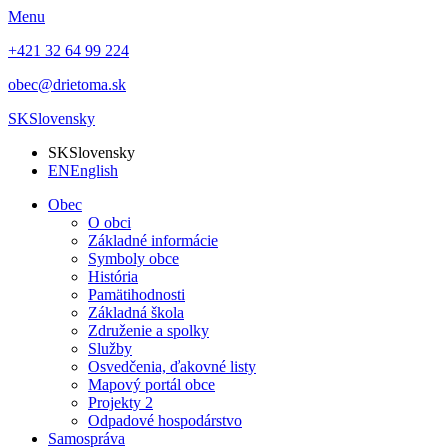
Menu
+421 32 64 99 224
obec@drietoma.sk
SK
Slovensky
SK
Slovensky
EN
English
Obec
O obci
Základné informácie
Symboly obce
História
Pamätihodnosti
Základná škola
Združenie a spolky
Služby
Osvedčenia, ďakovné listy
Mapový portál obce
Projekty 2
Odpadové hospodárstvo
Samospráva