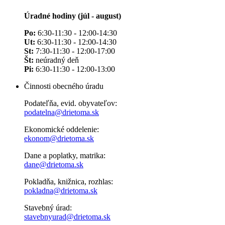
Úradné hodiny (júl - august)
Po:
6:30-11:30 - 12:00-14:30
Ut:
6:30-11:30 - 12:00-14:30
St:
7:30-11:30 - 12:00-17:00
Št:
neúradný deň
Pi:
6:30-11:30 - 12:00-13:00
Činnosti obecného úradu
Podateľňa, evid. obyvateľov:
podatelna@drietoma.sk
Ekonomické oddelenie:
ekonom@drietoma.sk
Dane a poplatky, matrika:
dane@drietoma.sk
Pokladňa, knižnica, rozhlas:
pokladna@drietoma.sk
Stavebný úrad:
stavebnyurad@drietoma.sk