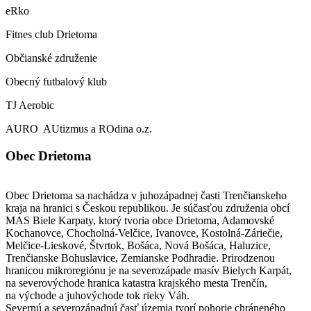
eRko
Fitnes club Drietoma
Občianské združenie
Obecný futbalový klub
TJ Aerobic
AURO AUtizmus a ROdina o.z.
Obec Drietoma
Obec Drietoma sa nachádza v juhozápadnej časti Trenčianskeho
kraja na hranici s Českou republikou. Je súčasťou združenia obcí
MAS Biele Karpaty, ktorý tvoria obce Drietoma, Adamovské
Kochanovce, Chocholná-Velčice, Ivanovce, Kostolná-Záriečie,
Melčice-Lieskové, Štvrtok, Bošáca, Nová Bošáca, Haluzice,
Trenčianske Bohuslavice, Zemianske Podhradie. Prirodzenou
hranicou mikroregiónu je na severozápade masív Bielych Karpát,
na severovýchode hranica katastra krajského mesta Trenčín,
na východe a juhovýchode tok rieky Váh.
Severnú a severozápadnú časť územia tvorí pohorie chráneného