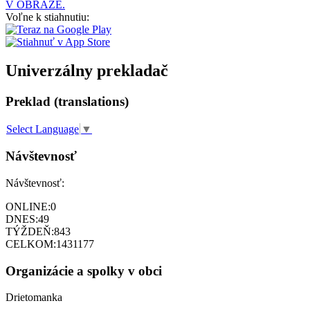
V OBRAZE.
Voľne k stiahnutiu:
Univerzálny prekladač
Preklad (translations)
Select Language
▼
Návštevnosť
Návštevnosť:
ONLINE:
0
DNES:
49
TÝŽDEŇ:
843
CELKOM:
1431177
Organizácie a spolky v obci
Drietomanka