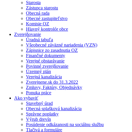
Starosta
Zástupca starostu
Obecná rada
Obecné zastupiteľstvo
Komisie OZ
Hlavný kontrolór obce
Zverejňovanie
Úradná tabuľa
Všeobecné záväzné nariadenia (VZN)
Zápisnice zo zasadnutia OZ
Finančné dokumenty
Verejné obstarávanie
Povinné zverejňovanie
Územný plán
Verejná kanalizácia
Zverejnene.sk do 31.3.2022
Zmluvy, Faktúry, Objednávky
Ponuka práce
Ako vybaviť
Stavebný úrad
Obecná splašková kanalizácia
Správne poplatky
Výrub drevín
Posúdenie odkázanosti na sociálnu službu
Tlačivá a formuláre