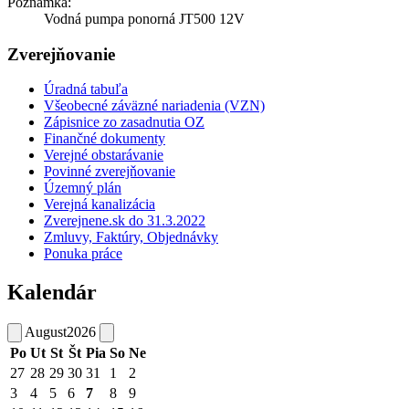
Poznámka:
Vodná pumpa ponorná JT500 12V
Zverejňovanie
Úradná tabuľa
Všeobecné záväzné nariadenia (VZN)
Zápisnice zo zasadnutia OZ
Finančné dokumenty
Verejné obstarávanie
Povinné zverejňovanie
Územný plán
Verejná kanalizácia
Zverejnene.sk do 31.3.2022
Zmluvy, Faktúry, Objednávky
Ponuka práce
Kalendár
August
2026
Po
Ut
St
Št
Pia
So
Ne
27
28
29
30
31
1
2
3
4
5
6
7
8
9