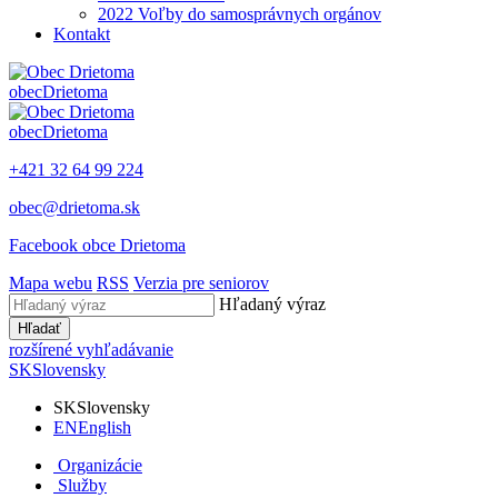
2022 Voľby do samosprávnych orgánov
Kontakt
obec
Drietoma
obec
Drietoma
+421 32 64 99 224
obec@drietoma.sk
Facebook obce Drietoma
Mapa webu
RSS
Verzia pre seniorov
Hľadaný výraz
Hľadať
rozšírené vyhľadávanie
SK
Slovensky
SK
Slovensky
EN
English
Organizácie
Služby