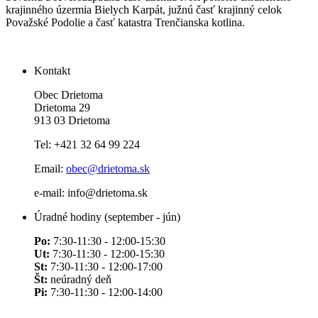
krajinného úzermia Bielych Karpát, južnú časť krajinný celok
Považské Podolie a časť katastra Trenčianska kotlina.
Kontakt
Obec Drietoma
Drietoma 29
913 03 Drietoma
Tel: +421 32 64 99 224
Email:
obec@drietoma.sk
e-mail: info@drietoma.sk
Úradné hodiny (september - jún)
Po:
7:30-11:30 - 12:00-15:30
Ut:
7:30-11:30 - 12:00-15:30
St:
7:30-11:30 - 12:00-17:00
Št:
neúradný deň
Pi:
7:30-11:30 - 12:00-14:00