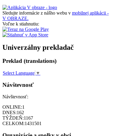
Sledujte informácie z nášho webu v
mobilnej aplikácii -
V OBRAZE.
Voľne k stiahnutiu:
Univerzálny prekladač
Preklad (translations)
Select Language
▼
Návštevnosť
Návštevnosť:
ONLINE:
1
DNES:
162
TÝŽDEŇ:
1167
CELKOM:
1431501
Organizácie a spolky v obci