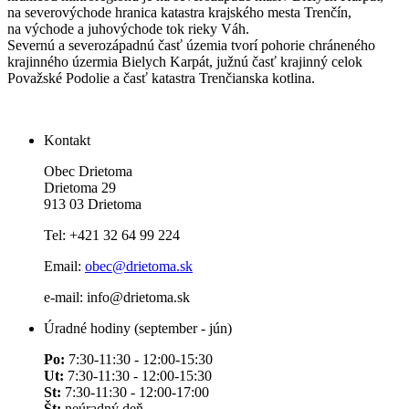
na severovýchode hranica katastra krajského mesta Trenčín,
na východe a juhovýchode tok rieky Váh.
Severnú a severozápadnú časť územia tvorí pohorie chráneného
krajinného úzermia Bielych Karpát, južnú časť krajinný celok
Považské Podolie a časť katastra Trenčianska kotlina.
Kontakt
Obec Drietoma
Drietoma 29
913 03 Drietoma
Tel: +421 32 64 99 224
Email:
obec@drietoma.sk
e-mail: info@drietoma.sk
Úradné hodiny (september - jún)
Po:
7:30-11:30 - 12:00-15:30
Ut:
7:30-11:30 - 12:00-15:30
St:
7:30-11:30 - 12:00-17:00
Št:
neúradný deň