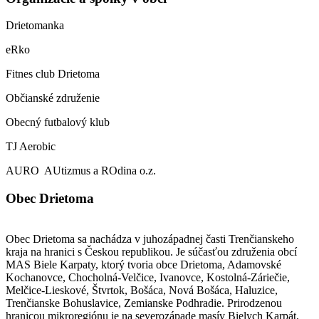
Drietomanka
eRko
Fitnes club Drietoma
Občianské združenie
Obecný futbalový klub
TJ Aerobic
AURO AUtizmus a ROdina o.z.
Obec Drietoma
Obec Drietoma sa nachádza v juhozápadnej časti Trenčianskeho
kraja na hranici s Českou republikou. Je súčasťou združenia obcí
MAS Biele Karpaty, ktorý tvoria obce Drietoma, Adamovské
Kochanovce, Chocholná-Velčice, Ivanovce, Kostolná-Záriečie,
Melčice-Lieskové, Štvrtok, Bošáca, Nová Bošáca, Haluzice,
Trenčianske Bohuslavice, Zemianske Podhradie. Prirodzenou
hranicou mikroregiónu je na severozápade masív Bielych Karpát,