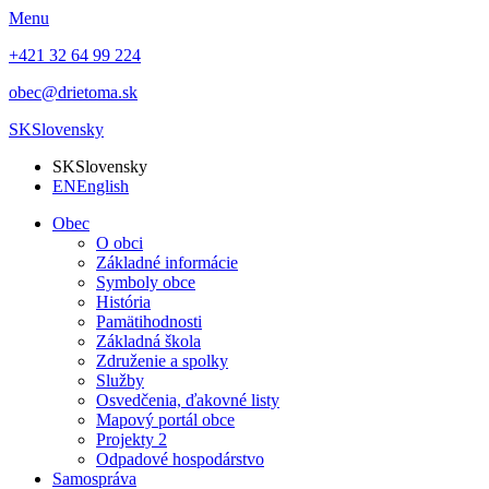
Menu
+421 32 64 99 224
obec@drietoma.sk
SK
Slovensky
SK
Slovensky
EN
English
Obec
O obci
Základné informácie
Symboly obce
História
Pamätihodnosti
Základná škola
Združenie a spolky
Služby
Osvedčenia, ďakovné listy
Mapový portál obce
Projekty 2
Odpadové hospodárstvo
Samospráva