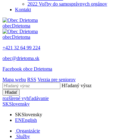
2022 Voľby do samosprávnych orgánov
Kontakt
obec
Drietoma
obec
Drietoma
+421 32 64 99 224
obec@drietoma.sk
Facebook obce Drietoma
Mapa webu
RSS
Verzia pre seniorov
Hľadaný výraz
Hľadať
rozšírené vyhľadávanie
SK
Slovensky
SK
Slovensky
EN
English
Organizácie
Služby