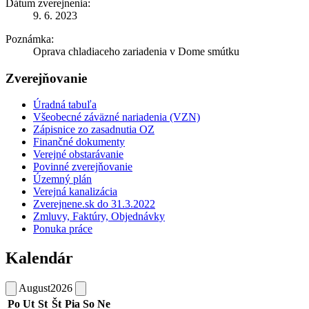
Dátum zverejnenia:
9. 6. 2023
Poznámka:
Oprava chladiaceho zariadenia v Dome smútku
Zverejňovanie
Úradná tabuľa
Všeobecné záväzné nariadenia (VZN)
Zápisnice zo zasadnutia OZ
Finančné dokumenty
Verejné obstarávanie
Povinné zverejňovanie
Územný plán
Verejná kanalizácia
Zverejnene.sk do 31.3.2022
Zmluvy, Faktúry, Objednávky
Ponuka práce
Kalendár
August
2026
Po
Ut
St
Št
Pia
So
Ne