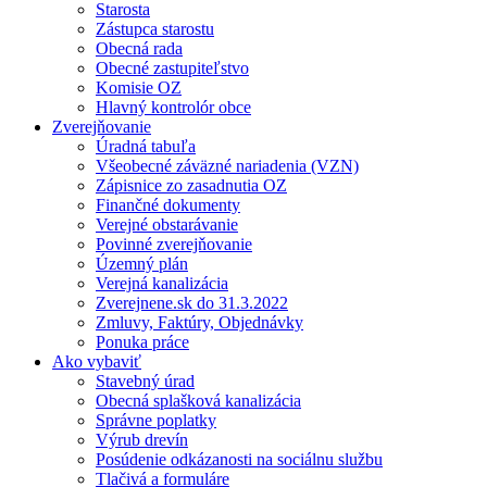
Starosta
Zástupca starostu
Obecná rada
Obecné zastupiteľstvo
Komisie OZ
Hlavný kontrolór obce
Zverejňovanie
Úradná tabuľa
Všeobecné záväzné nariadenia (VZN)
Zápisnice zo zasadnutia OZ
Finančné dokumenty
Verejné obstarávanie
Povinné zverejňovanie
Územný plán
Verejná kanalizácia
Zverejnene.sk do 31.3.2022
Zmluvy, Faktúry, Objednávky
Ponuka práce
Ako vybaviť
Stavebný úrad
Obecná splašková kanalizácia
Správne poplatky
Výrub drevín
Posúdenie odkázanosti na sociálnu službu
Tlačivá a formuláre