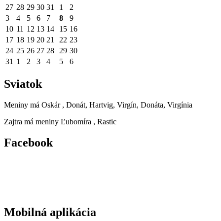
27
28
29
30
31
1
2
3
4
5
6
7
8
9
10
11
12
13
14
15
16
17
18
19
20
21
22
23
24
25
26
27
28
29
30
31
1
2
3
4
5
6
Sviatok
Meniny má
Oskár
, Donát, Hartvig, Virgín, Donáta, Virgínia
Zajtra má meniny
Ľubomíra
, Rastic
Facebook
Mobilná aplikácia