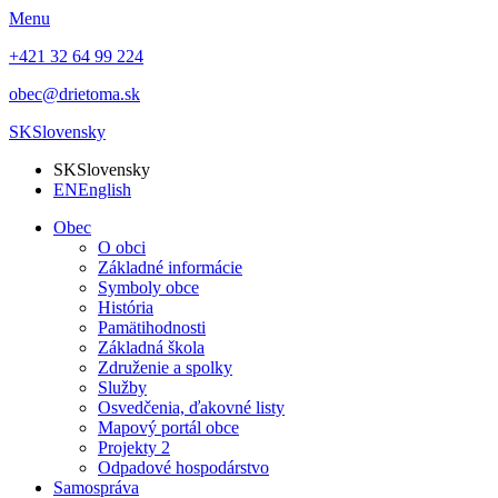
Menu
+421 32 64 99 224
obec@drietoma.sk
SK
Slovensky
SK
Slovensky
EN
English
Obec
O obci
Základné informácie
Symboly obce
História
Pamätihodnosti
Základná škola
Združenie a spolky
Služby
Osvedčenia, ďakovné listy
Mapový portál obce
Projekty 2
Odpadové hospodárstvo
Samospráva