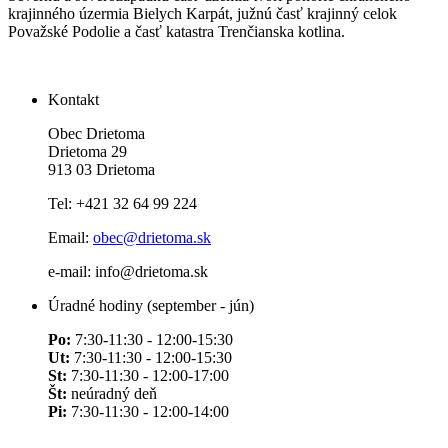
krajinného úzermia Bielych Karpát, južnú časť krajinný celok
Považské Podolie a časť katastra Trenčianska kotlina.
Kontakt
Obec Drietoma
Drietoma 29
913 03 Drietoma
Tel: +421 32 64 99 224
Email:
obec@drietoma.sk
e-mail: info@drietoma.sk
Úradné hodiny (september - jún)
Po:
7:30-11:30 - 12:00-15:30
Ut:
7:30-11:30 - 12:00-15:30
St:
7:30-11:30 - 12:00-17:00
Št:
neúradný deň
Pi:
7:30-11:30 - 12:00-14:00