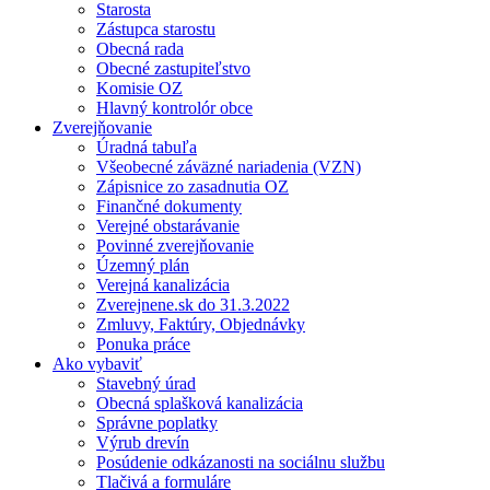
Starosta
Zástupca starostu
Obecná rada
Obecné zastupiteľstvo
Komisie OZ
Hlavný kontrolór obce
Zverejňovanie
Úradná tabuľa
Všeobecné záväzné nariadenia (VZN)
Zápisnice zo zasadnutia OZ
Finančné dokumenty
Verejné obstarávanie
Povinné zverejňovanie
Územný plán
Verejná kanalizácia
Zverejnene.sk do 31.3.2022
Zmluvy, Faktúry, Objednávky
Ponuka práce
Ako vybaviť
Stavebný úrad
Obecná splašková kanalizácia
Správne poplatky
Výrub drevín
Posúdenie odkázanosti na sociálnu službu
Tlačivá a formuláre