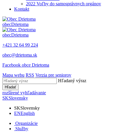
2022 Voľby do samosprávnych orgánov
Kontakt
obec
Drietoma
obec
Drietoma
+421 32 64 99 224
obec@drietoma.sk
Facebook obce Drietoma
Mapa webu
RSS
Verzia pre seniorov
Hľadaný výraz
Hľadať
rozšírené vyhľadávanie
SK
Slovensky
SK
Slovensky
EN
English
Organizácie
Služby