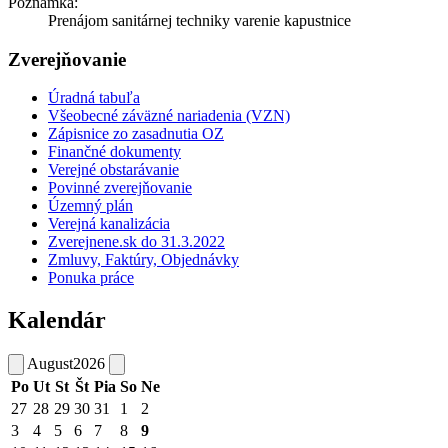
Poznámka:
Prenájom sanitárnej techniky varenie kapustnice
Zverejňovanie
Úradná tabuľa
Všeobecné záväzné nariadenia (VZN)
Zápisnice zo zasadnutia OZ
Finančné dokumenty
Verejné obstarávanie
Povinné zverejňovanie
Územný plán
Verejná kanalizácia
Zverejnene.sk do 31.3.2022
Zmluvy, Faktúry, Objednávky
Ponuka práce
Kalendár
August
2026
Po
Ut
St
Št
Pia
So
Ne
27
28
29
30
31
1
2
3
4
5
6
7
8
9