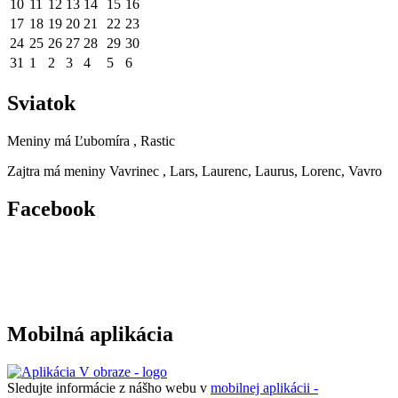
10
11
12
13
14
15
16
17
18
19
20
21
22
23
24
25
26
27
28
29
30
31
1
2
3
4
5
6
Sviatok
Meniny má
Ľubomíra
, Rastic
Zajtra má meniny
Vavrinec
, Lars, Laurenc, Laurus, Lorenc, Vavro
Facebook
Mobilná aplikácia
Sledujte informácie z nášho webu v
mobilnej aplikácii -