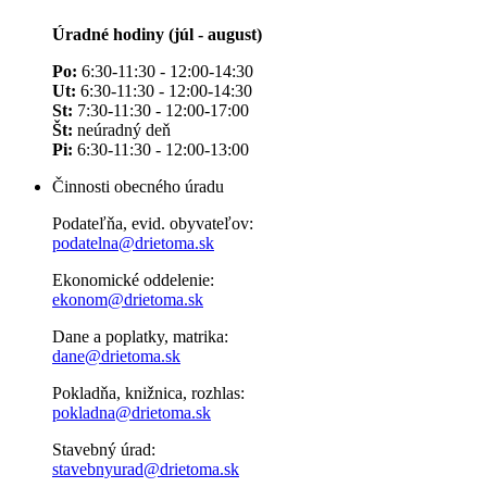
Úradné hodiny (júl - august)
Po:
6:30-11:30 - 12:00-14:30
Ut:
6:30-11:30 - 12:00-14:30
St:
7:30-11:30 - 12:00-17:00
Št:
neúradný deň
Pi:
6:30-11:30 - 12:00-13:00
Činnosti obecného úradu
Podateľňa, evid. obyvateľov:
podatelna@drietoma.sk
Ekonomické oddelenie:
ekonom@drietoma.sk
Dane a poplatky, matrika:
dane@drietoma.sk
Pokladňa, knižnica, rozhlas:
pokladna@drietoma.sk
Stavebný úrad:
stavebnyurad@drietoma.sk