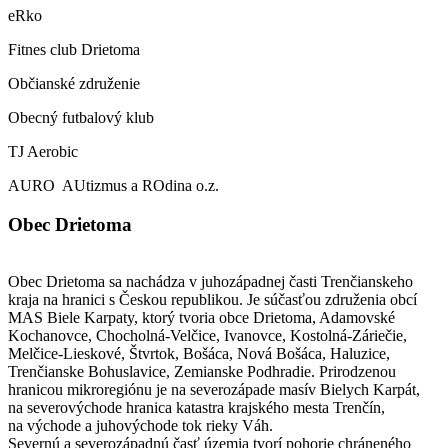
eRko
Fitnes club Drietoma
Občianské združenie
Obecný futbalový klub
TJ Aerobic
AURO AUtizmus a ROdina o.z.
Obec Drietoma
Obec Drietoma sa nachádza v juhozápadnej časti Trenčianskeho
kraja na hranici s Českou republikou. Je súčasťou združenia obcí
MAS Biele Karpaty, ktorý tvoria obce Drietoma, Adamovské
Kochanovce, Chocholná-Velčice, Ivanovce, Kostolná-Záriečie,
Melčice-Lieskové, Štvrtok, Bošáca, Nová Bošáca, Haluzice,
Trenčianske Bohuslavice, Zemianske Podhradie. Prirodzenou
hranicou mikroregiónu je na severozápade masív Bielych Karpát,
na severovýchode hranica katastra krajského mesta Trenčín,
na východe a juhovýchode tok rieky Váh.
Severnú a severozápadnú časť územia tvorí pohorie chráneného