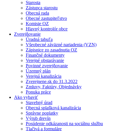
Starosta
Zástupca starostu
Obecná rada
Obecné zastupiteľstvo
Komisie OZ
Hlavný kontrolór obce
Zverejňovanie
Úradná tabuľa
Všeobecné záväzné nariadenia (VZN)
Zápisnice zo zasadnutia OZ
Finančné dokumenty
Verejné obstarávanie
Povinné zverejňovanie
Územný plán
Verejná kanalizácia
Zverejnene.sk do 31.3.2022
Zmluvy, Faktúry, Objednávky
Ponuka práce
Ako vybaviť
Stavebný úrad
Obecná splašková kanalizácia
Správne poplatky
Výrub drevín
Posúdenie odkázanosti na sociálnu službu
Tlačivá a formuláre