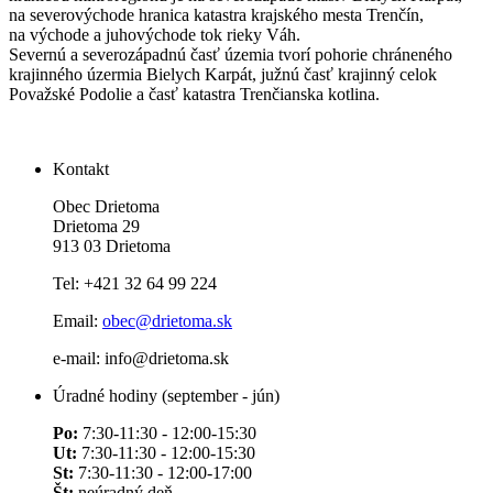
na severovýchode hranica katastra krajského mesta Trenčín,
na východe a juhovýchode tok rieky Váh.
Severnú a severozápadnú časť územia tvorí pohorie chráneného
krajinného úzermia Bielych Karpát, južnú časť krajinný celok
Považské Podolie a časť katastra Trenčianska kotlina.
Kontakt
Obec Drietoma
Drietoma 29
913 03 Drietoma
Tel: +421 32 64 99 224
Email:
obec@drietoma.sk
e-mail: info@drietoma.sk
Úradné hodiny (september - jún)
Po:
7:30-11:30 - 12:00-15:30
Ut:
7:30-11:30 - 12:00-15:30
St:
7:30-11:30 - 12:00-17:00
Št:
neúradný deň