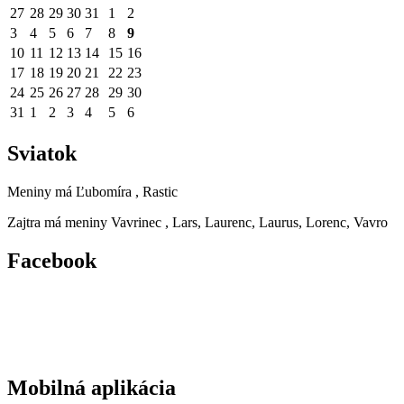
27
28
29
30
31
1
2
3
4
5
6
7
8
9
10
11
12
13
14
15
16
17
18
19
20
21
22
23
24
25
26
27
28
29
30
31
1
2
3
4
5
6
Sviatok
Meniny má
Ľubomíra
, Rastic
Zajtra má meniny
Vavrinec
, Lars, Laurenc, Laurus, Lorenc, Vavro
Facebook
Mobilná aplikácia