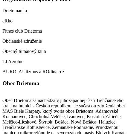
Drietomanka
eRko
Fitnes club Drietoma
Občianské združenie
Obecný futbalový klub
TJ Aerobic
AURO AUtizmus a ROdina o.z.
Obec Drietoma
Obec Drietoma sa nachádza v juhozápadnej časti Trenčianskeho
kraja na hranici s Českou republikou. Je súčasťou združenia obcí
MAS Biele Karpaty, ktorý tvoria obce Drietoma, Adamovské
Kochanovce, Chocholná-Velčice, Ivanovce, Kostolná-Záriečie,
Melčice-Lieskové, Štvrtok, Bošáca, Nová Bošáca, Haluzice,
Trenčianske Bohuslavice, Zemianske Podhradie. Prirodzenou
hranicou mikroregiónu je na severozápade masív Bielych Karpát,