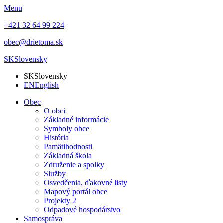
Menu
+421 32 64 99 224
obec@drietoma.sk
SK
Slovensky
SK
Slovensky
EN
English
Obec
O obci
Základné informácie
Symboly obce
História
Pamätihodnosti
Základná škola
Združenie a spolky
Služby
Osvedčenia, ďakovné listy
Mapový portál obce
Projekty 2
Odpadové hospodárstvo
Samospráva