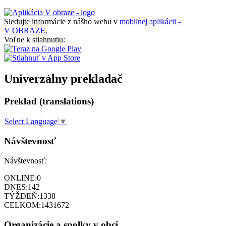
Sledujte informácie z nášho webu v
mobilnej aplikácii -
V OBRAZE.
Voľne k stiahnutiu:
Univerzálny prekladač
Preklad (translations)
Select Language
▼
Návštevnosť
Návštevnosť:
ONLINE:
0
DNES:
142
TÝŽDEŇ:
1338
CELKOM:
1431672
Organizácie a spolky v obci