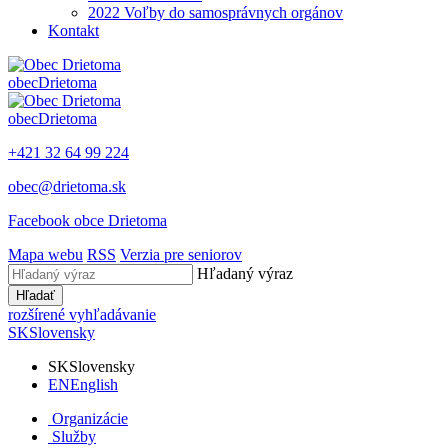
2022 Voľby do samosprávnych orgánov
Kontakt
obec
Drietoma
obec
Drietoma
+421 32 64 99 224
obec@drietoma.sk
Facebook obce Drietoma
Mapa webu
RSS
Verzia pre seniorov
Hľadaný výraz
Hľadať
rozšírené vyhľadávanie
SK
Slovensky
SK
Slovensky
EN
English
Organizácie
Služby