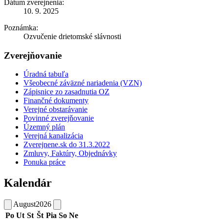
Dátum zverejnenia:
10. 9. 2025
Poznámka:
Ozvučenie drietomské slávnosti
Zverejňovanie
Úradná tabuľa
Všeobecné záväzné nariadenia (VZN)
Zápisnice zo zasadnutia OZ
Finančné dokumenty
Verejné obstarávanie
Povinné zverejňovanie
Územný plán
Verejná kanalizácia
Zverejnene.sk do 31.3.2022
Zmluvy, Faktúry, Objednávky
Ponuka práce
Kalendár
August
2026
Po
Ut
St
Št
Pia
So
Ne