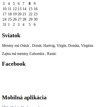
3
4
5
6
7
8
9
10
11
12
13
14
15
16
17
18
19
20
21
22
23
24
25
26
27
28
29
30
31
1
2
3
4
5
6
Sviatok
Meniny má
Oskár
, Donát, Hartvig, Virgín, Donáta, Virgínia
Zajtra má meniny
Ľubomíra
, Rastic
Facebook
Mobilná aplikácia