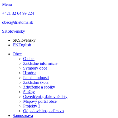
Menu
+421 32 64 99 224
obec@drietoma.sk
SK
Slovensky
SK
Slovensky
EN
English
Obec
O obci
Základné informácie
Symboly obce
História
Pamätihodnosti
Základná škola
Združenie a spolky
Služby
Osvedčenia, ďakovné listy
Mapový portál obce
Projekty 2
Odpadové hospodárstvo
Samospráva