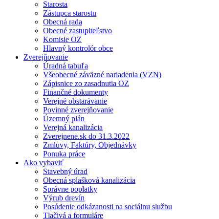
Starosta
Zástupca starostu
Obecná rada
Obecné zastupiteľstvo
Komisie OZ
Hlavný kontrolór obce
Zverejňovanie
Úradná tabuľa
Všeobecné záväzné nariadenia (VZN)
Zápisnice zo zasadnutia OZ
Finančné dokumenty
Verejné obstarávanie
Povinné zverejňovanie
Územný plán
Verejná kanalizácia
Zverejnene.sk do 31.3.2022
Zmluvy, Faktúry, Objednávky
Ponuka práce
Ako vybaviť
Stavebný úrad
Obecná splašková kanalizácia
Správne poplatky
Výrub drevín
Posúdenie odkázanosti na sociálnu službu
Tlačivá a formuláre