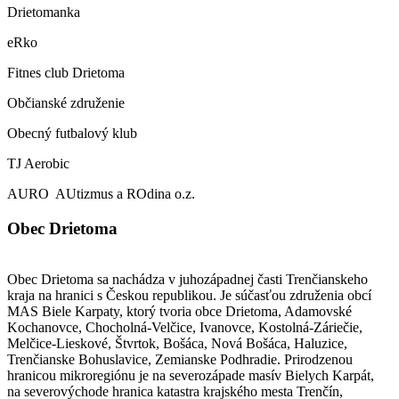
Drietomanka
eRko
Fitnes club Drietoma
Občianské združenie
Obecný futbalový klub
TJ Aerobic
AURO AUtizmus a ROdina o.z.
Obec Drietoma
Obec Drietoma sa nachádza v juhozápadnej časti Trenčianskeho
kraja na hranici s Českou republikou. Je súčasťou združenia obcí
MAS Biele Karpaty, ktorý tvoria obce Drietoma, Adamovské
Kochanovce, Chocholná-Velčice, Ivanovce, Kostolná-Záriečie,
Melčice-Lieskové, Štvrtok, Bošáca, Nová Bošáca, Haluzice,
Trenčianske Bohuslavice, Zemianske Podhradie. Prirodzenou
hranicou mikroregiónu je na severozápade masív Bielych Karpát,
na severovýchode hranica katastra krajského mesta Trenčín,