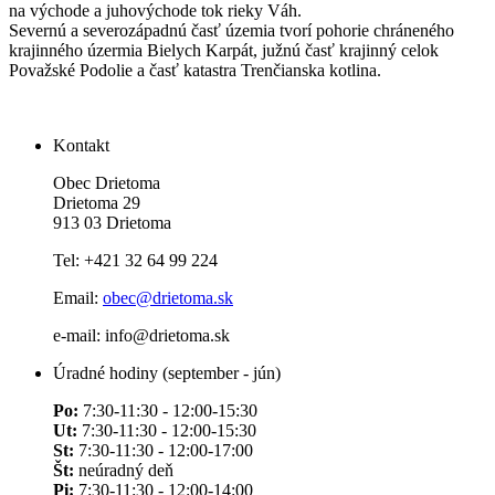
na východe a juhovýchode tok rieky Váh.
Severnú a severozápadnú časť územia tvorí pohorie chráneného
krajinného úzermia Bielych Karpát, južnú časť krajinný celok
Považské Podolie a časť katastra Trenčianska kotlina.
Kontakt
Obec Drietoma
Drietoma 29
913 03 Drietoma
Tel: +421 32 64 99 224
Email:
obec@drietoma.sk
e-mail: info@drietoma.sk
Úradné hodiny (september - jún)
Po:
7:30-11:30 - 12:00-15:30
Ut:
7:30-11:30 - 12:00-15:30
St:
7:30-11:30 - 12:00-17:00
Št:
neúradný deň
Pi:
7:30-11:30 - 12:00-14:00