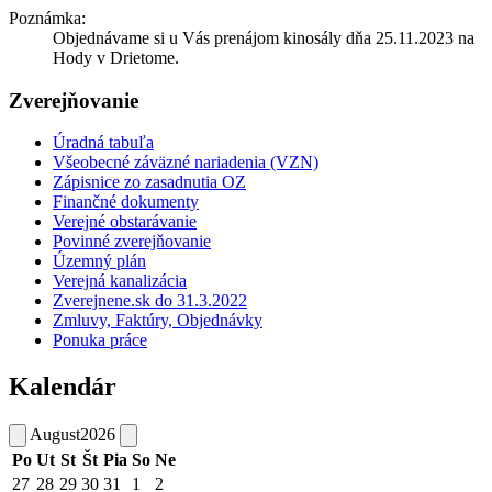
Poznámka:
Objednávame si u Vás prenájom kinosály dňa 25.11.2023 na
Hody v Drietome.
Zverejňovanie
Úradná tabuľa
Všeobecné záväzné nariadenia (VZN)
Zápisnice zo zasadnutia OZ
Finančné dokumenty
Verejné obstarávanie
Povinné zverejňovanie
Územný plán
Verejná kanalizácia
Zverejnene.sk do 31.3.2022
Zmluvy, Faktúry, Objednávky
Ponuka práce
Kalendár
August
2026
Po
Ut
St
Št
Pia
So
Ne
27
28
29
30
31
1
2