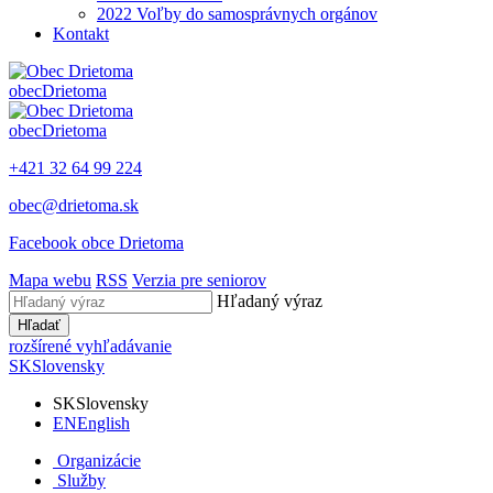
2022 Voľby do samosprávnych orgánov
Kontakt
obec
Drietoma
obec
Drietoma
+421 32 64 99 224
obec@drietoma.sk
Facebook obce Drietoma
Mapa webu
RSS
Verzia pre seniorov
Hľadaný výraz
Hľadať
rozšírené vyhľadávanie
SK
Slovensky
SK
Slovensky
EN
English
Organizácie
Služby