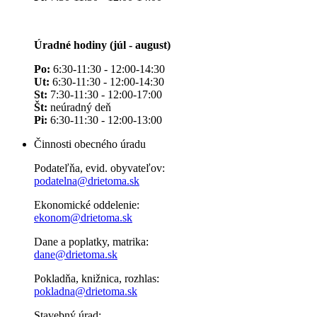
Úradné hodiny (júl - august)
Po:
6:30-11:30 - 12:00-14:30
Ut:
6:30-11:30 - 12:00-14:30
St:
7:30-11:30 - 12:00-17:00
Št:
neúradný deň
Pi:
6:30-11:30 - 12:00-13:00
Činnosti obecného úradu
Podateľňa, evid. obyvateľov:
podatelna@drietoma.sk
Ekonomické oddelenie:
ekonom@drietoma.sk
Dane a poplatky, matrika:
dane@drietoma.sk
Pokladňa, knižnica, rozhlas:
pokladna@drietoma.sk
Stavebný úrad: