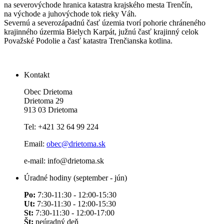
na severovýchode hranica katastra krajského mesta Trenčín,
na východe a juhovýchode tok rieky Váh.
Severnú a severozápadnú časť územia tvorí pohorie chráneného
krajinného úzermia Bielych Karpát, južnú časť krajinný celok
Považské Podolie a časť katastra Trenčianska kotlina.
Kontakt
Obec Drietoma
Drietoma 29
913 03 Drietoma
Tel: +421 32 64 99 224
Email:
obec@drietoma.sk
e-mail: info@drietoma.sk
Úradné hodiny (september - jún)
Po:
7:30-11:30 - 12:00-15:30
Ut:
7:30-11:30 - 12:00-15:30
St:
7:30-11:30 - 12:00-17:00
Št:
neúradný deň