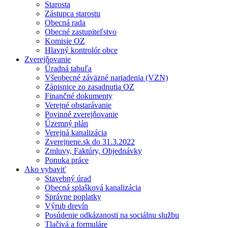
Starosta
Zástupca starostu
Obecná rada
Obecné zastupiteľstvo
Komisie OZ
Hlavný kontrolór obce
Zverejňovanie
Úradná tabuľa
Všeobecné záväzné nariadenia (VZN)
Zápisnice zo zasadnutia OZ
Finančné dokumenty
Verejné obstarávanie
Povinné zverejňovanie
Územný plán
Verejná kanalizácia
Zverejnene.sk do 31.3.2022
Zmluvy, Faktúry, Objednávky
Ponuka práce
Ako vybaviť
Stavebný úrad
Obecná splašková kanalizácia
Správne poplatky
Výrub drevín
Posúdenie odkázanosti na sociálnu službu
Tlačivá a formuláre