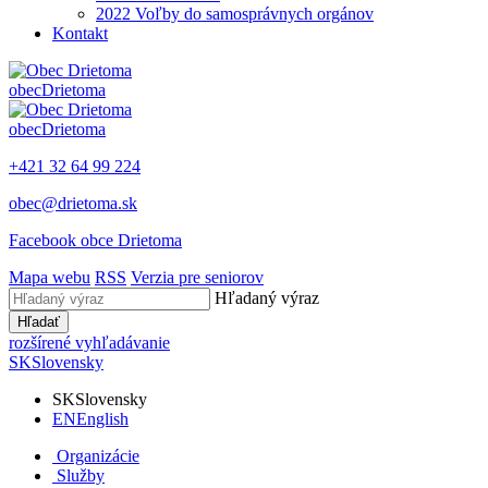
2022 Voľby do samosprávnych orgánov
Kontakt
obec
Drietoma
obec
Drietoma
+421 32 64 99 224
obec@drietoma.sk
Facebook obce Drietoma
Mapa webu
RSS
Verzia pre seniorov
Hľadaný výraz
Hľadať
rozšírené vyhľadávanie
SK
Slovensky
SK
Slovensky
EN
English
Organizácie
Služby