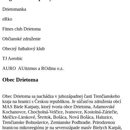
Drietomanka
eRko
Fitnes club Drietoma
Občianské združenie
Obecný futbalový klub
TJ Aerobic
AURO AUtizmus a ROdina o.z.
Obec Drietoma
Obec Drietoma sa nachádza v juhozápadnej časti Trenčianskeho
kraja na hranici s Českou republikou. Je súčasťou združenia obcí
MAS Biele Karpaty, ktorý tvoria obce Drietoma, Adamovské
Kochanovce, Chocholná-Velčice, Ivanovce, Kostolná-Záriečie,
Melčice-Lieskové, Štvrtok, Bošáca, Nová Bošáca, Haluzice,
Trenčianske Bohuslavice, Zemianske Podhradie. Prirodzenou
hranicou mikroregiónu je na severozápade masív Bielych Karpát,