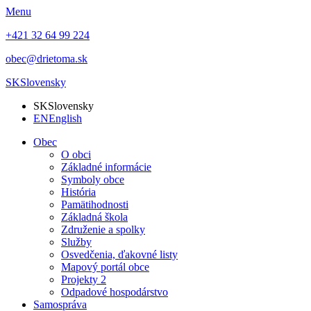
Menu
+421 32 64 99 224
obec@drietoma.sk
SK
Slovensky
SK
Slovensky
EN
English
Obec
O obci
Základné informácie
Symboly obce
História
Pamätihodnosti
Základná škola
Združenie a spolky
Služby
Osvedčenia, ďakovné listy
Mapový portál obce
Projekty 2
Odpadové hospodárstvo
Samospráva