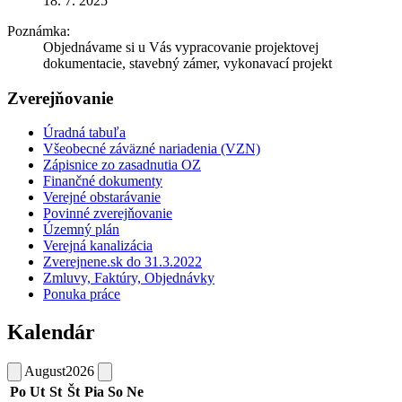
18. 7. 2025
Poznámka:
Objednávame si u Vás vypracovanie projektovej
dokumentacie, stavebný zámer, vykonavací projekt
Zverejňovanie
Úradná tabuľa
Všeobecné záväzné nariadenia (VZN)
Zápisnice zo zasadnutia OZ
Finančné dokumenty
Verejné obstarávanie
Povinné zverejňovanie
Územný plán
Verejná kanalizácia
Zverejnene.sk do 31.3.2022
Zmluvy, Faktúry, Objednávky
Ponuka práce
Kalendár
August
2026
Po
Ut
St
Št
Pia
So
Ne