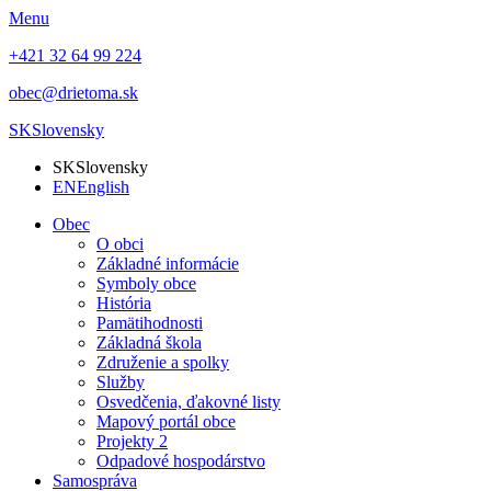
Menu
+421 32 64 99 224
obec@drietoma.sk
SK
Slovensky
SK
Slovensky
EN
English
Obec
O obci
Základné informácie
Symboly obce
História
Pamätihodnosti
Základná škola
Združenie a spolky
Služby
Osvedčenia, ďakovné listy
Mapový portál obce
Projekty 2
Odpadové hospodárstvo
Samospráva