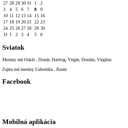
27
28
29
30
31
1
2
3
4
5
6
7
8
9
10
11
12
13
14
15
16
17
18
19
20
21
22
23
24
25
26
27
28
29
30
31
1
2
3
4
5
6
Sviatok
Meniny má
Oskár
, Donát, Hartvig, Virgín, Donáta, Virgínia
Zajtra má meniny
Ľubomíra
, Rastic
Facebook
Mobilná aplikácia