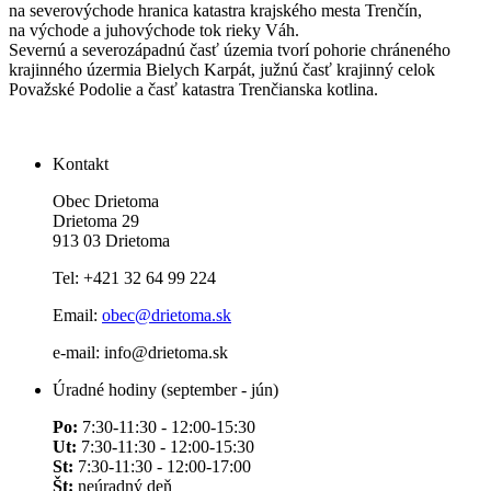
na severovýchode hranica katastra krajského mesta Trenčín,
na východe a juhovýchode tok rieky Váh.
Severnú a severozápadnú časť územia tvorí pohorie chráneného
krajinného úzermia Bielych Karpát, južnú časť krajinný celok
Považské Podolie a časť katastra Trenčianska kotlina.
Kontakt
Obec Drietoma
Drietoma 29
913 03 Drietoma
Tel: +421 32 64 99 224
Email:
obec@drietoma.sk
e-mail: info@drietoma.sk
Úradné hodiny (september - jún)
Po:
7:30-11:30 - 12:00-15:30
Ut:
7:30-11:30 - 12:00-15:30
St:
7:30-11:30 - 12:00-17:00
Št:
neúradný deň