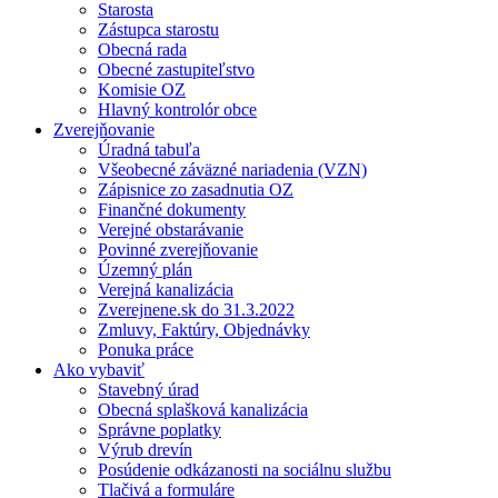
Starosta
Zástupca starostu
Obecná rada
Obecné zastupiteľstvo
Komisie OZ
Hlavný kontrolór obce
Zverejňovanie
Úradná tabuľa
Všeobecné záväzné nariadenia (VZN)
Zápisnice zo zasadnutia OZ
Finančné dokumenty
Verejné obstarávanie
Povinné zverejňovanie
Územný plán
Verejná kanalizácia
Zverejnene.sk do 31.3.2022
Zmluvy, Faktúry, Objednávky
Ponuka práce
Ako vybaviť
Stavebný úrad
Obecná splašková kanalizácia
Správne poplatky
Výrub drevín
Posúdenie odkázanosti na sociálnu službu
Tlačivá a formuláre