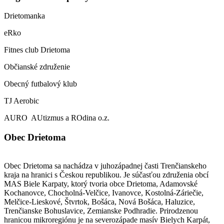
Drietomanka
eRko
Fitnes club Drietoma
Občianské združenie
Obecný futbalový klub
TJ Aerobic
AURO AUtizmus a ROdina o.z.
Obec Drietoma
Obec Drietoma sa nachádza v juhozápadnej časti Trenčianskeho
kraja na hranici s Českou republikou. Je súčasťou združenia obcí
MAS Biele Karpaty, ktorý tvoria obce Drietoma, Adamovské
Kochanovce, Chocholná-Velčice, Ivanovce, Kostolná-Záriečie,
Melčice-Lieskové, Štvrtok, Bošáca, Nová Bošáca, Haluzice,
Trenčianske Bohuslavice, Zemianske Podhradie. Prirodzenou
hranicou mikroregiónu je na severozápade masív Bielych Karpát,