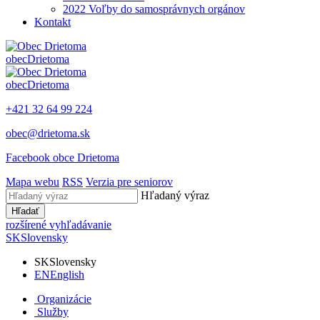
2022 Voľby do samosprávnych orgánov
Kontakt
obec
Drietoma
obec
Drietoma
+421 32 64 99 224
obec@drietoma.sk
Facebook obce Drietoma
Mapa webu
RSS
Verzia pre seniorov
Hľadaný výraz
Hľadať
rozšírené vyhľadávanie
SK
Slovensky
SK
Slovensky
EN
English
Organizácie
Služby