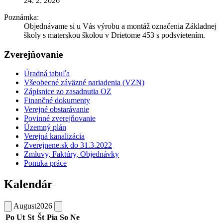
24. 2. 2026
Poznámka:
Objednávame si u Vás výrobu a montáž označenia Základnej
školy s materskou školou v Drietome 453 s podsvietením.
Zverejňovanie
Úradná tabuľa
Všeobecné záväzné nariadenia (VZN)
Zápisnice zo zasadnutia OZ
Finančné dokumenty
Verejné obstarávanie
Povinné zverejňovanie
Územný plán
Verejná kanalizácia
Zverejnene.sk do 31.3.2022
Zmluvy, Faktúry, Objednávky
Ponuka práce
Kalendár
August
2026
Po
Ut
St
Št
Pia
So
Ne