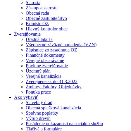
Starosta
Zástupca starostu
Obecná rada
Obecné zastupiteľstvo
Komisie OZ
Hlavný kontrolór obce
Zverejňovanie
Úradná tabuľa
Všeobecné záväzné nariadenia (VZN)
Zápisnice zo zasadnutia OZ
Finančné dokumenty
Verejné obstarávanie
Povinné zverejňovanie
Územný plán
Verejná kanalizácia
Zverejnene.sk do 31.3.2022
Zmluvy, Faktúry, Objednávky
Ponuka práce
Ako vybaviť
Stavebný úrad
Obecná splašková kanalizácia
Správne poplatky
Výrub drevín
Posúdenie odkázanosti na sociálnu službu
Tlačivá a formuláre