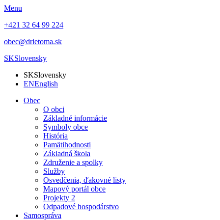
Menu
+421 32 64 99 224
obec@drietoma.sk
SK
Slovensky
SK
Slovensky
EN
English
Obec
O obci
Základné informácie
Symboly obce
História
Pamätihodnosti
Základná škola
Združenie a spolky
Služby
Osvedčenia, ďakovné listy
Mapový portál obce
Projekty 2
Odpadové hospodárstvo
Samospráva