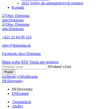
2022 Voľby do samosprávnych orgánov
Kontakt
obec
Drietoma
obec
Drietoma
+421 32 64 99 224
obec@drietoma.sk
Facebook obce Drietoma
Mapa webu
RSS
Verzia pre seniorov
Hľadaný výraz
Hľadať
rozšírené vyhľadávanie
SK
Slovensky
SK
Slovensky
EN
English
Organizácie
Služby