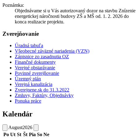
Poznámka:
Objednávame si u Vás autorizovaný dozor na stavbu Znízenie
energetickej náročnosti budovy ZŠ a MŠ od. 1. 2. 2026 do
konca realizacie projektu.
Zverejňovanie
Úradná tabuľa
Všeobecné záväzné nariadenia (VZN)
Zápisnice zo zasadnutia OZ
Finančné dokumenty
Verejné obstarávanie
Povinné zverejňovanie
Územný plán
Verejná kanalizácia
Zverejnene.sk do 31.3.2022
Zmluvy, Faktúry, Objednávky
Ponuka práce
Kalendár
August
2026
Po
Ut
St
Št
Pia
So
Ne