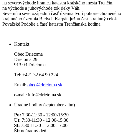
na severovýchode hranica katastra krajského mesta Trenčín,
na východe a juhovýchode tok rieky Váh.
Severnú a severozápadnú časť územia tvorí pohorie chráneného
krajinného úzermia Bielych Karpát, južnú časť krajinný celok
Považské Podolie a časť katastra Trenčianska kotlina.
Kontakt
Obec Drietoma
Drietoma 29
913 03 Drietoma
Tel: +421 32 64 99 224
Email:
obec@drietoma.sk
e-mail: info@drietoma.sk
Úradné hodiny (september - jún)
Po:
7:30-11:30 - 12:00-15:30
Ut:
7:30-11:30 - 12:00-15:30
St:
7:30-11:30 - 12:00-17:00
Št:
neúradný deň