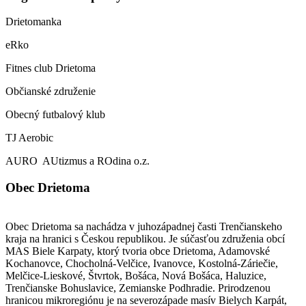
Drietomanka
eRko
Fitnes club Drietoma
Občianské združenie
Obecný futbalový klub
TJ Aerobic
AURO AUtizmus a ROdina o.z.
Obec Drietoma
Obec Drietoma sa nachádza v juhozápadnej časti Trenčianskeho
kraja na hranici s Českou republikou. Je súčasťou združenia obcí
MAS Biele Karpaty, ktorý tvoria obce Drietoma, Adamovské
Kochanovce, Chocholná-Velčice, Ivanovce, Kostolná-Záriečie,
Melčice-Lieskové, Štvrtok, Bošáca, Nová Bošáca, Haluzice,
Trenčianske Bohuslavice, Zemianske Podhradie. Prirodzenou
hranicou mikroregiónu je na severozápade masív Bielych Karpát,