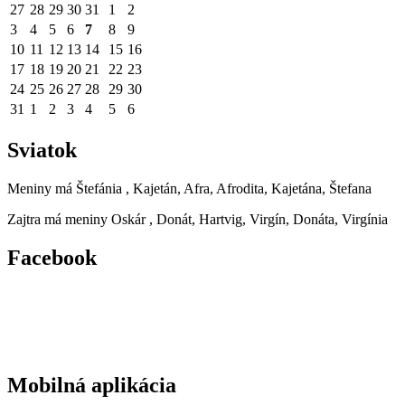
27
28
29
30
31
1
2
3
4
5
6
7
8
9
10
11
12
13
14
15
16
17
18
19
20
21
22
23
24
25
26
27
28
29
30
31
1
2
3
4
5
6
Sviatok
Meniny má
Štefánia
, Kajetán, Afra, Afrodita, Kajetána, Štefana
Zajtra má meniny
Oskár
, Donát, Hartvig, Virgín, Donáta, Virgínia
Facebook
Mobilná aplikácia