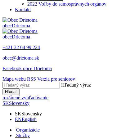
2022 Voľby do samosprávnych orgánov
Kontakt
obec
Drietoma
obec
Drietoma
+421 32 64 99 224
obec@drietoma.sk
Facebook obce Drietoma
Mapa webu
RSS
Verzia pre seniorov
Hľadaný výraz
Hľadať
rozšírené vyhľadávanie
SK
Slovensky
SK
Slovensky
EN
English
Organizácie
Služby