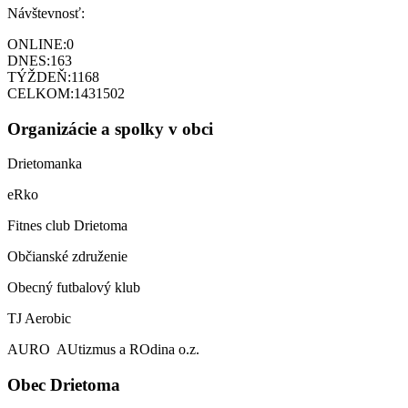
Návštevnosť:
ONLINE:
0
DNES:
163
TÝŽDEŇ:
1168
CELKOM:
1431502
Organizácie a spolky v obci
Drietomanka
eRko
Fitnes club Drietoma
Občianské združenie
Obecný futbalový klub
TJ Aerobic
AURO AUtizmus a ROdina o.z.
Obec Drietoma