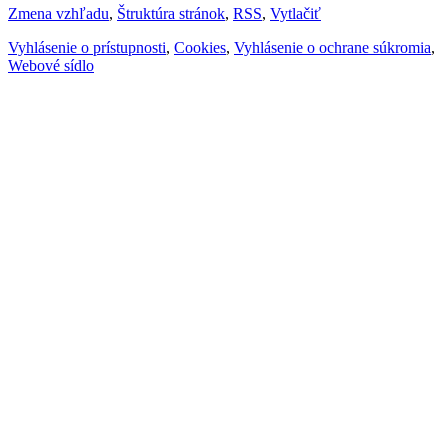
Zmena vzhľadu
,
Štruktúra stránok
,
RSS
,
Vytlačiť
Vyhlásenie o prístupnosti
,
Cookies
,
Vyhlásenie o ochrane súkromia
,
Webové sídlo