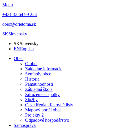
Menu
+421 32 64 99 224
obec@drietoma.sk
SK
Slovensky
SK
Slovensky
EN
English
Obec
O obci
Základné informácie
Symboly obce
História
Pamätihodnosti
Základná škola
Združenie a spolky
Služby
Osvedčenia, ďakovné listy
Mapový portál obce
Projekty 2
Odpadové hospodárstvo
Samospráva