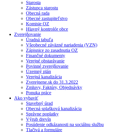
Starosta
Zástupca starostu
Obecná rada
Obecné zastupiteľstvo
Komisie OZ
Hlavný kontrolór obce
Zverejňovanie
Úradná tabuľa
Všeobecné záväzné nariadenia (VZN)
Zápisnice zo zasadnutia OZ
Finančné dokumenty
Verejné obstarávanie
Povinné zverejňovanie
Územný plán
Verejná kanalizácia
Zverejnene.sk do 31.3.2022
Zmluvy, Faktúry, Objednávky
Ponuka práce
Ako vybaviť
Stavebný úrad
Obecná splašková kanalizácia
Správne poplatky
Výrub drevín
Posúdenie odkázanosti na sociálnu službu
Tlačivá a formuláre