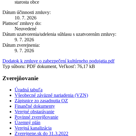
starosta obce
Dátum účinnosti zmluvy:
10. 7. 2026
Platnosť zmluvy do:
Neuvedené
Dátum uzatvorenia/udelenia súhlasu s uzatvorením zmluvy:
9. 7. 2026
Dátum zverejnenia:
9. 7. 2026
Dodatok k zmluve o zabezpečení kultúrneho podujatia.pdf
Typ súboru: PDF dokument, Veľkosť: 76,17 kB
Zverejňovanie
Úradná tabuľa
Všeobecné záväzné nariadenia (VZN)
Zápisnice zo zasadnutia OZ
Finančné dokumenty
Verejné obstarávanie
Povinné zverejňovanie
Územný plán
Verejná kanalizácia
Zverejnene.sk do 31.3.2022