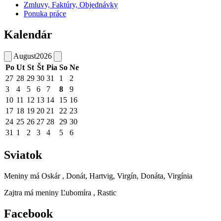
Zmluvy, Faktúry, Objednávky
Ponuka práce
Kalendár
August
2026
Po
Ut
St
Št
Pia
So
Ne
27
28
29
30
31
1
2
3
4
5
6
7
8
9
10
11
12
13
14
15
16
17
18
19
20
21
22
23
24
25
26
27
28
29
30
31
1
2
3
4
5
6
Sviatok
Meniny má
Oskár
, Donát, Hartvig, Virgín, Donáta, Virgínia
Zajtra má meniny
Ľubomíra
, Rastic
Facebook