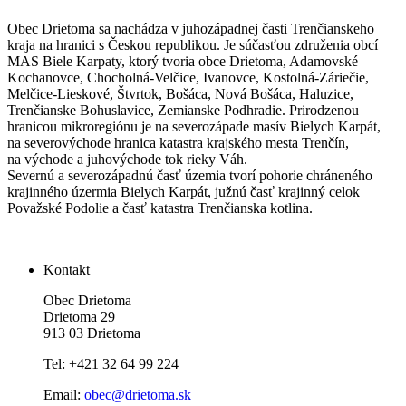
Obec Drietoma sa nachádza v juhozápadnej časti Trenčianskeho
kraja na hranici s Českou republikou. Je súčasťou združenia obcí
MAS Biele Karpaty, ktorý tvoria obce Drietoma, Adamovské
Kochanovce, Chocholná-Velčice, Ivanovce, Kostolná-Záriečie,
Melčice-Lieskové, Štvrtok, Bošáca, Nová Bošáca, Haluzice,
Trenčianske Bohuslavice, Zemianske Podhradie. Prirodzenou
hranicou mikroregiónu je na severozápade masív Bielych Karpát,
na severovýchode hranica katastra krajského mesta Trenčín,
na východe a juhovýchode tok rieky Váh.
Severnú a severozápadnú časť územia tvorí pohorie chráneného
krajinného úzermia Bielych Karpát, južnú časť krajinný celok
Považské Podolie a časť katastra Trenčianska kotlina.
Kontakt
Obec Drietoma
Drietoma 29
913 03 Drietoma
Tel: +421 32 64 99 224
Email:
obec@drietoma.sk