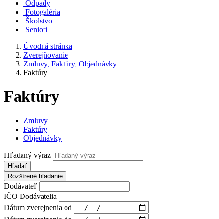
Odpady
Fotogaléria
Školstvo
Seniori
Úvodná stránka
Zverejňovanie
Zmluvy, Faktúry, Objednávky
Faktúry
Faktúry
Zmluvy
Faktúry
Objednávky
Hľadaný výraz
Hľadať
Rozšírené hľadanie
Dodávateľ
IČO Dodávatelia
Dátum zverejnenia od
Dátum zverejnenia do