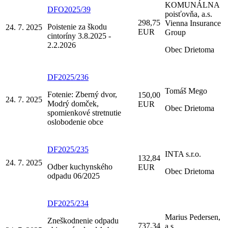
KOMUNÁLNA
DFO2025/39
poisťovňa, a.s.
298,75
Vienna Insurance
Poistenie za škodu
24. 7. 2025
EUR
Group
cintoríny 3.8.2025 -
2.2.2026
Obec Drietoma
DF2025/236
Tomáš Mego
Fotenie: Zberný dvor,
150,00
24. 7. 2025
Modrý domček,
EUR
Obec Drietoma
spomienkové stretnutie
oslobodenie obce
DF2025/235
INTA s.r.o.
132,84
24. 7. 2025
Odber kuchynského
EUR
Obec Drietoma
odpadu 06/2025
DF2025/234
Marius Pedersen,
Zneškodnenie odpadu
737,34
a.s.