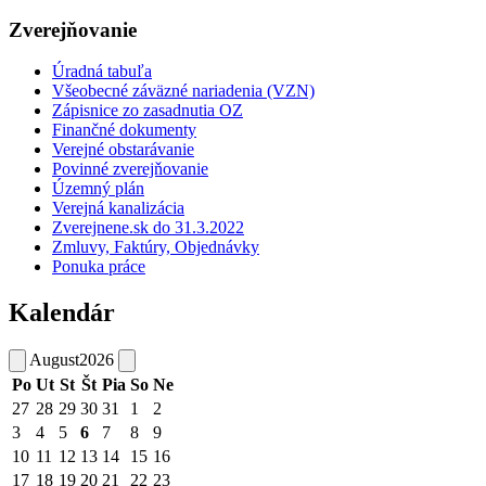
Zverejňovanie
Úradná tabuľa
Všeobecné záväzné nariadenia (VZN)
Zápisnice zo zasadnutia OZ
Finančné dokumenty
Verejné obstarávanie
Povinné zverejňovanie
Územný plán
Verejná kanalizácia
Zverejnene.sk do 31.3.2022
Zmluvy, Faktúry, Objednávky
Ponuka práce
Kalendár
August
2026
Po
Ut
St
Št
Pia
So
Ne
27
28
29
30
31
1
2
3
4
5
6
7
8
9
10
11
12
13
14
15
16
17
18
19
20
21
22
23