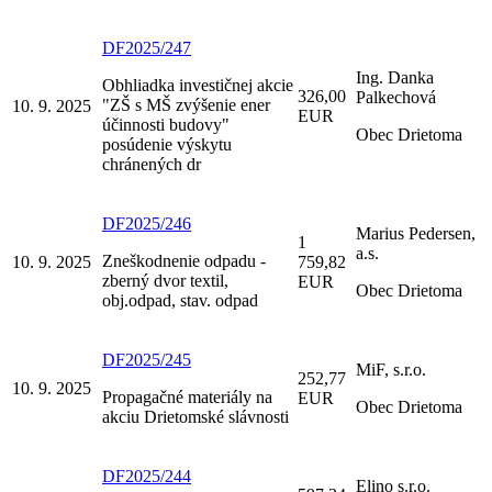
DF2025/247
Ing. Danka
Obhliadka investičnej akcie
326,00
Palkechová
"ZŠ s MŠ zvýšenie ener
10. 9. 2025
EUR
účinnosti budovy"
Obec Drietoma
posúdenie výskytu
chránených dr
DF2025/246
Marius Pedersen,
1
a.s.
Zneškodnenie odpadu -
10. 9. 2025
759,82
zberný dvor textil,
EUR
Obec Drietoma
obj.odpad, stav. odpad
DF2025/245
MiF, s.r.o.
252,77
10. 9. 2025
Propagačné materiály na
EUR
Obec Drietoma
akciu Drietomské slávnosti
DF2025/244
Elino s.r.o.