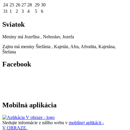
24
25
26
27
28
29
30
31
1
2
3
4
5
6
Sviatok
Meniny má
Jozefína
, Nehoslav, Jozefa
Zajtra má meniny
Štefánia
, Kajetán, Afra, Afrodita, Kajetána,
Štefana
Facebook
Mobilná aplikácia
Sledujte informácie z nášho webu v
mobilnej aplikácii -
V OBRAZE.