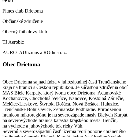
eRko
Fitnes club Drietoma
Občianské združenie
Obecný futbalový klub
TJ Aerobic
AURO AUtizmus a ROdina o.z.
Obec Drietoma
Obec Drietoma sa nachádza v juhozápadnej časti Trenčianskeho
kraja na hranici s Českou republikou. Je súčasťou združenia obcí
MAS Biele Karpaty, ktorý tvoria obce Drietoma, Adamovské
Kochanovce, Chocholná-Velčice, Ivanovce, Kostolná-Záriečie,
Melčice-Lieskové, Štvrtok, Bošáca, Nová Bošáca, Haluzice,
Trenčianske Bohuslavice, Zemianske Podhradie. Prirodzenou
hranicou mikroregiónu je na severozápade masív Bielych Karpát,
na severovýchode hranica katastra krajského mesta Trenčín,
na východe a juhovýchode tok rieky Váh.
Severnú a severozápadnú časť územia tvorí pohorie chráneného
krajinného úzermia Bielych Karpát, južnú časť krajinný celok