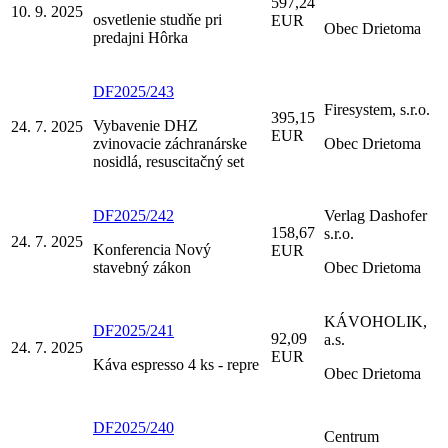
597,24
10. 9. 2025
osvetlenie studňe pri
EUR
Obec Drietoma
predajni Hôrka
DF2025/243
Firesystem, s.r.o.
395,15
Vybavenie DHZ
24. 7. 2025
EUR
zvinovacie záchranárske
Obec Drietoma
nosidlá, resuscitačný set
DF2025/242
Verlag Dashofer
158,67
s.r.o.
24. 7. 2025
Konferencia Nový
EUR
stavebný zákon
Obec Drietoma
KÁVOHOLIK,
DF2025/241
92,09
a.s.
24. 7. 2025
EUR
Káva espresso 4 ks - repre
Obec Drietoma
DF2025/240
Centrum