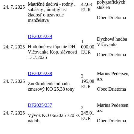
polygrafických
Matričné tlačivá - rodný ,
42,68
24. 7. 2025
služieb
sobášny , úmrtný list
EUR
žiadosť o uzavretie
Obec Drietoma
manželstva
DF2025/239
Dychová hudba
1
Vlčovanka
Hudobné vystúpenie DH
24. 7. 2025
000,00
Vlčovanka Kop. slávnosti
EUR
Obec Drietoma
13.7.2025
DF2025/238
Marius Pedersen,
2
a.s.
24. 7. 2025
195,08
Zneškodnenie odpadu
EUR
zmesový KO 25,38 tony
Obec Drietoma
DF2025/237
Marius Pedersen,
2
a.s.
24. 7. 2025
245,01
Vývoz KO 06/2025 720 ks
EUR
nádob
Obec Drietoma