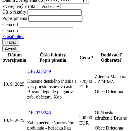
Zverejnený v roku
Číslo faktúry
Popis plnenia
Cena od
Cena do
Zrušiť filter
Zavrieť
Dátum
Číslo faktúry
Dodávateľ
Cena *
zverejnenia
Popis plnenia
Odberateľ
DF2025/249
Zdenko Machara
Kosenie detského ihriska a
720,00
- ZDEMA
10. 9. 2025
ver. priestranstiev v časti
EUR
Brúsne, lepenie plagátov,
Obec Drietoma
zab. občerstv. Kop
DF2025/248
Občianske
200,00
združenie Brúsne
10. 9. 2025
Zabezpečenie športového
EUR
podujatia - bežecká liga
Obec Drietoma