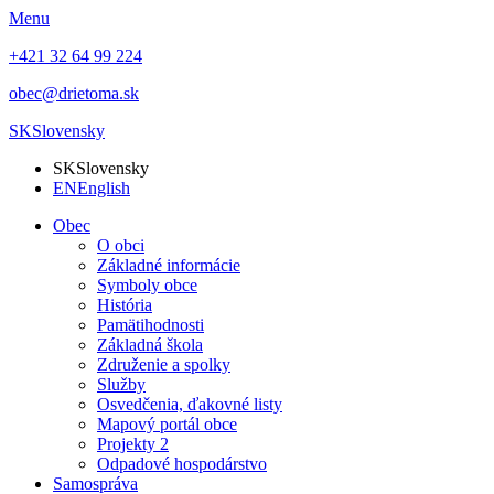
Menu
+421 32 64 99 224
obec@drietoma.sk
SK
Slovensky
SK
Slovensky
EN
English
Obec
O obci
Základné informácie
Symboly obce
História
Pamätihodnosti
Základná škola
Združenie a spolky
Služby
Osvedčenia, ďakovné listy
Mapový portál obce
Projekty 2
Odpadové hospodárstvo
Samospráva