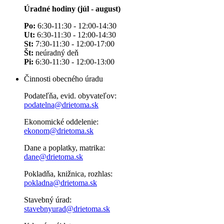
Úradné hodiny (júl - august)
Po:
6:30-11:30 - 12:00-14:30
Ut:
6:30-11:30 - 12:00-14:30
St:
7:30-11:30 - 12:00-17:00
Št:
neúradný deň
Pi:
6:30-11:30 - 12:00-13:00
Činnosti obecného úradu
Podateľňa, evid. obyvateľov:
podatelna@drietoma.sk
Ekonomické oddelenie:
ekonom@drietoma.sk
Dane a poplatky, matrika:
dane@drietoma.sk
Pokladňa, knižnica, rozhlas:
pokladna@drietoma.sk
Stavebný úrad:
stavebnyurad@drietoma.sk