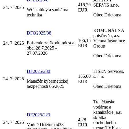
418,20
SERVIS s.r.o.
24. 7. 2025
WC kabiny a sanitárna
EUR
technika
Obec Drietoma
KOMUNÁLNA
DFO2025/38
poisťovňa, a.s.
106,15
Vienna Insurance
Poistenie za škodu miest a
24. 7. 2025
EUR
Group
obcí 28.7.2025 -
27.07.2026
Obec Drietoma
DF2025/230
ITSEN Services,
155,00
s. r. o.
24. 7. 2025
Manažér kybernetickej
EUR
bezpečnosti 06/2025
Obec Drietoma
Trenčianske
vodárne a
kanalizácie, a.s.
DF2025/229
skratka
4,28
24. 7. 2025
obchodného
Vodné Drietoma438
EUR
mena: TVK a.s.