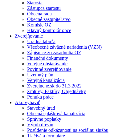
Starosta
Zástupca starostu
Obecná rada
Obecné zastupiteľstvo
Komisie OZ
Hlavný kontrolór obce
Zverejňovanie
Úradná tabuľa
Všeobecné záväzné nariadenia (VZN)
Zápisnice zo zasadnutia OZ
Finančné dokumenty
Verejné obstarávanie
Povinné zverejňovanie
Územný plán
Verejná kanalizácia
Zverejnene.sk do 31.3.2022
Zmluvy, Faktúry, Objednávky
Ponuka práce
Ako vybaviť
Stavebný úrad
Obecná splašková kanalizácia
Správne poplatky
Výrub drevín
Posúdenie odkázanosti na sociálnu službu
Tlačivá a formuláre