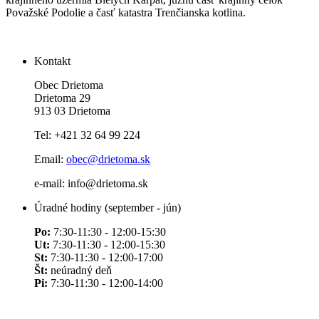
Považské Podolie a časť katastra Trenčianska kotlina.
Kontakt
Obec Drietoma
Drietoma 29
913 03 Drietoma
Tel: +421 32 64 99 224
Email:
obec@drietoma.sk
e-mail: info@drietoma.sk
Úradné hodiny (september - jún)
Po:
7:30-11:30 - 12:00-15:30
Ut:
7:30-11:30 - 12:00-15:30
St:
7:30-11:30 - 12:00-17:00
Št:
neúradný deň
Pi:
7:30-11:30 - 12:00-14:00