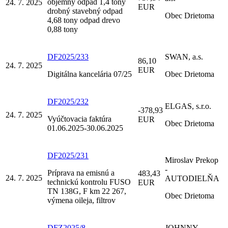
objemný odpad 1,4 tony
24. 7. 2025
EUR
drobný stavebný odpad
Obec Drietoma
4,68 tony odpad drevo
0,88 tony
DF2025/233
SWAN, a.s.
86,10
24. 7. 2025
EUR
Digitálna kancelária 07/25
Obec Drietoma
DF2025/232
ELGAS, s.r.o.
-378,93
24. 7. 2025
Vyúčtovacia faktúra
EUR
Obec Drietoma
01.06.2025-30.06.2025
DF2025/231
Miroslav Prekop
-
Príprava na emisnú a
483,43
24. 7. 2025
AUTODIELŇA
technickú kontrolu FUSO
EUR
TN 138G, F km 22 267,
Obec Drietoma
výmena oileja, filtrov
DFZ2025/8
JOHNNY