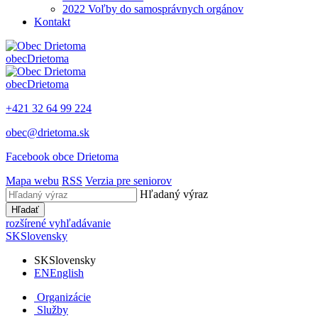
2022 Voľby do samosprávnych orgánov
Kontakt
obec
Drietoma
obec
Drietoma
+421 32 64 99 224
obec@drietoma.sk
Facebook obce Drietoma
Mapa webu
RSS
Verzia pre seniorov
Hľadaný výraz
Hľadať
rozšírené vyhľadávanie
SK
Slovensky
SK
Slovensky
EN
English
Organizácie
Služby