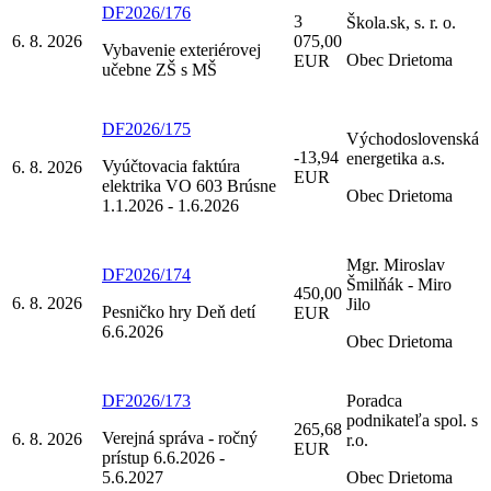
DF2026/176
3
Škola.sk, s. r. o.
6. 8. 2026
075,00
Vybavenie exteriérovej
Obec Drietoma
EUR
učebne ZŠ s MŠ
DF2026/175
Východoslovenská
-13,94
energetika a.s.
Vyúčtovacia faktúra
6. 8. 2026
EUR
elektrika VO 603 Brúsne
Obec Drietoma
1.1.2026 - 1.6.2026
Mgr. Miroslav
DF2026/174
Šmilňák - Miro
450,00
6. 8. 2026
Jilo
Pesničko hry Deň detí
EUR
6.6.2026
Obec Drietoma
DF2026/173
Poradca
podnikateľa spol. s
265,68
Verejná správa - ročný
6. 8. 2026
r.o.
EUR
prístup 6.6.2026 -
5.6.2027
Obec Drietoma