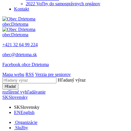
2022 Voľby do samosprávnych orgánov
Kontakt
obec
Drietoma
obec
Drietoma
+421 32 64 99 224
obec@drietoma.sk
Facebook obce Drietoma
Mapa webu
RSS
Verzia pre seniorov
Hľadaný výraz
Hľadať
rozšírené vyhľadávanie
SK
Slovensky
SK
Slovensky
EN
English
Organizácie
Služby