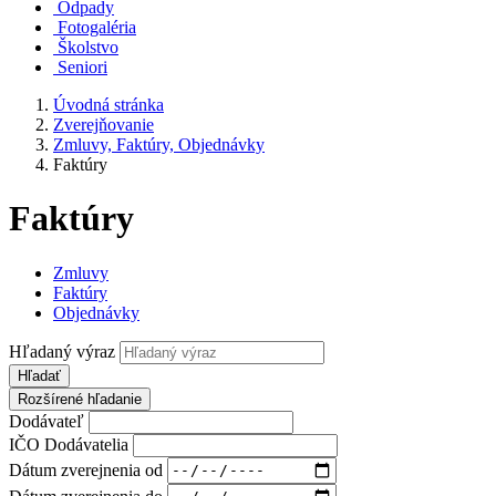
Odpady
Fotogaléria
Školstvo
Seniori
Úvodná stránka
Zverejňovanie
Zmluvy, Faktúry, Objednávky
Faktúry
Faktúry
Zmluvy
Faktúry
Objednávky
Hľadaný výraz
Hľadať
Rozšírené hľadanie
Dodávateľ
IČO Dodávatelia
Dátum zverejnenia od
Dátum zverejnenia do