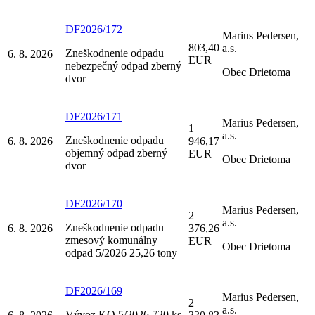
DF2026/172
Marius Pedersen,
803,40
a.s.
Zneškodnenie odpadu
6. 8. 2026
EUR
nebezpečný odpad zberný
Obec Drietoma
dvor
DF2026/171
Marius Pedersen,
1
a.s.
Zneškodnenie odpadu
6. 8. 2026
946,17
objemný odpad zberný
EUR
Obec Drietoma
dvor
DF2026/170
Marius Pedersen,
2
a.s.
Zneškodnenie odpadu
6. 8. 2026
376,26
zmesový komunálny
EUR
Obec Drietoma
odpad 5/2026 25,26 tony
DF2026/169
Marius Pedersen,
2
a.s.
Vývoz KO 5/2026 720 ks