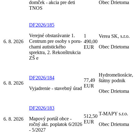
domček - akcia pre deti
Obec Drietoma
TNOS
DF2026/185
Verejné obstarávanie 1.
1
Verea SK, s.r.o.
Centrum pre osoby s poru-
6. 8. 2026
490,00
chami autistického
Obec Drietoma
EUR
sprektra, 2. Rekonštrukcia
ZŠ e
Hydromeliorácie,
DF2026/184
77,49
štátny podnik
6. 8. 2026
EUR
Vyjadrenie - stavebný úrad
Obec Drietoma
DF2026/183
T-MAPY s.r.o.
512,50
Mapový portál obce -
6. 8. 2026
EUR
ročný akt. poplatok 6/2026
Obec Drietoma
- 5/2027