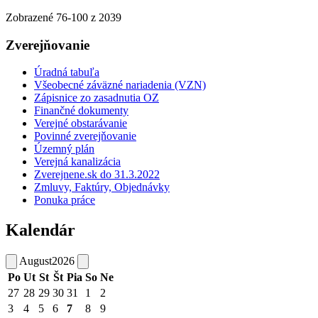
Zobrazené
76
-
100
z 2039
Zverejňovanie
Úradná tabuľa
Všeobecné záväzné nariadenia (VZN)
Zápisnice zo zasadnutia OZ
Finančné dokumenty
Verejné obstarávanie
Povinné zverejňovanie
Územný plán
Verejná kanalizácia
Zverejnene.sk do 31.3.2022
Zmluvy, Faktúry, Objednávky
Ponuka práce
Kalendár
August
2026
Po
Ut
St
Št
Pia
So
Ne
27
28
29
30
31
1
2
3
4
5
6
7
8
9