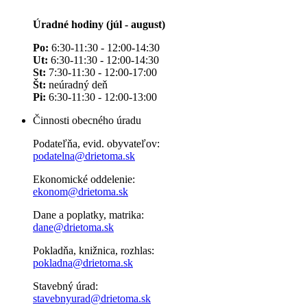
Úradné hodiny (júl - august)
Po:
6:30-11:30 - 12:00-14:30
Ut:
6:30-11:30 - 12:00-14:30
St:
7:30-11:30 - 12:00-17:00
Št:
neúradný deň
Pi:
6:30-11:30 - 12:00-13:00
Činnosti obecného úradu
Podateľňa, evid. obyvateľov:
podatelna@drietoma.sk
Ekonomické oddelenie:
ekonom@drietoma.sk
Dane a poplatky, matrika:
dane@drietoma.sk
Pokladňa, knižnica, rozhlas:
pokladna@drietoma.sk
Stavebný úrad:
stavebnyurad@drietoma.sk