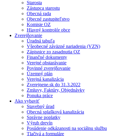
Starosta
Zástupca starostu
Obecná rada
Obecné zastupiteľstvo
Komisie OZ
Hlavný kontrolór obce
Zverejňovanie
Úradná tabuľa
Všeobecné záväzné nariadenia (VZN)
Zápisnice zo zasadnutia OZ
Finančné dokumenty
Verejné obstarávanie
Povinné zverejňovanie
Územný plán
Verejná kanalizácia
Zverejnene.sk do 31.3.2022
Zmluvy, Faktúry, Objednávky
Ponuka práce
Ako vybaviť
Stavebný úrad
Obecná splašková kanalizácia
Správne poplatky
Výrub drevín
Posúdenie odkázanosti na sociálnu službu
Tlačivá a formuláre