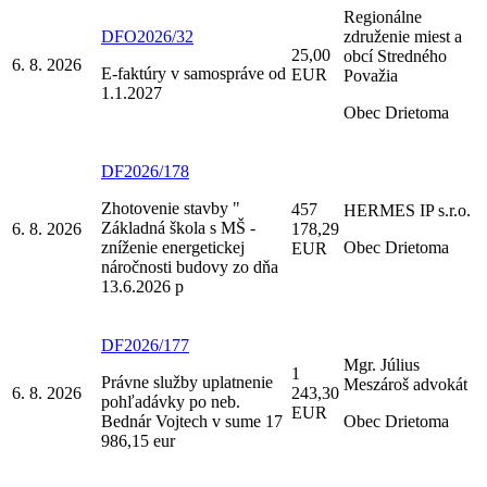
Regionálne
DFO2026/32
združenie miest a
25,00
obcí Stredného
6. 8. 2026
E-faktúry v samospráve od
EUR
Považia
1.1.2027
Obec Drietoma
DF2026/178
Zhotovenie stavby "
457
HERMES IP s.r.o.
Základná škola s MŠ -
6. 8. 2026
178,29
zníženie energetickej
Obec Drietoma
EUR
náročnosti budovy zo dňa
13.6.2026 p
DF2026/177
Mgr. Július
1
Právne služby uplatnenie
Meszároš advokát
6. 8. 2026
243,30
pohľadávky po neb.
EUR
Bednár Vojtech v sume 17
Obec Drietoma
986,15 eur