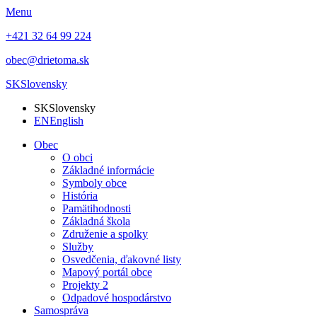
Menu
+421 32 64 99 224
obec@drietoma.sk
SK
Slovensky
SK
Slovensky
EN
English
Obec
O obci
Základné informácie
Symboly obce
História
Pamätihodnosti
Základná škola
Združenie a spolky
Služby
Osvedčenia, ďakovné listy
Mapový portál obce
Projekty 2
Odpadové hospodárstvo
Samospráva