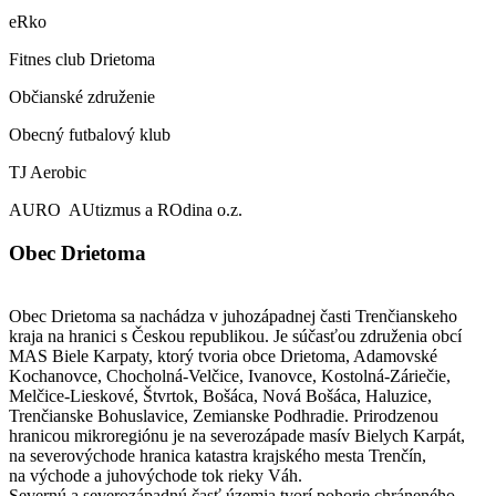
eRko
Fitnes club Drietoma
Občianské združenie
Obecný futbalový klub
TJ Aerobic
AURO AUtizmus a ROdina o.z.
Obec Drietoma
Obec Drietoma sa nachádza v juhozápadnej časti Trenčianskeho
kraja na hranici s Českou republikou. Je súčasťou združenia obcí
MAS Biele Karpaty, ktorý tvoria obce Drietoma, Adamovské
Kochanovce, Chocholná-Velčice, Ivanovce, Kostolná-Záriečie,
Melčice-Lieskové, Štvrtok, Bošáca, Nová Bošáca, Haluzice,
Trenčianske Bohuslavice, Zemianske Podhradie. Prirodzenou
hranicou mikroregiónu je na severozápade masív Bielych Karpát,
na severovýchode hranica katastra krajského mesta Trenčín,
na východe a juhovýchode tok rieky Váh.
Severnú a severozápadnú časť územia tvorí pohorie chráneného