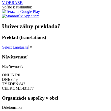
V OBRAZE.
Voľne k stiahnutiu:
Univerzálny prekladač
Preklad (translations)
Select Language
▼
Návštevnosť
Návštevnosť:
ONLINE:
0
DNES:
49
TÝŽDEŇ:
843
CELKOM:
1431177
Organizácie a spolky v obci
Drietomanka