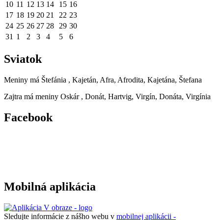
10
11
12
13
14
15
16
17
18
19
20
21
22
23
24
25
26
27
28
29
30
31
1
2
3
4
5
6
Sviatok
Meniny má
Štefánia
, Kajetán, Afra, Afrodita, Kajetána, Štefana
Zajtra má meniny
Oskár
, Donát, Hartvig, Virgín, Donáta, Virgínia
Facebook
Mobilná aplikácia
Sledujte informácie z nášho webu v
mobilnej aplikácii -