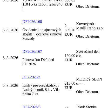
6. 8. 2026
330,83
110 l 5 ks 1100 l, 2 ks 240
EUR
Obec Drietoma
l
DF2026/168
Kovovýroba
2
Matúš Fraňo s.r.o.
Osadenie kontajnerových
6. 8. 2026
509,20
stojísk + oceľové zinkové
EUR
Obec Drietoma
konzoly
DF2026/167
Svet očami detí
150,00
o.z.
6. 8. 2026
Penová šou Deň detí
EUR
6.6.2026
Obec Drietoma
DFZ2026/4
MODRÝ SLON
213,60
s.r.o.
Knihy pre predškolákov
6. 8. 2026
EUR
Lodný denník 8 ks, Víla
Obec Drietoma
fialka 7 ks
DFZ2026/3
Jakub Stopka