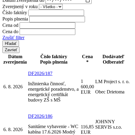
Zverejnený v roku
Číslo faktúry
Popis plnenia
Cena od
Cena do
Zrušiť filter
Zavrieť
Dátum
Číslo faktúry
Cena
Dodávateľ
zverejnenia
Popis plnenia
*
Odberateľ
DF2026/187
1
LM Project s. r. o.
Inžinierska činnosť,
6. 8. 2026
600,00
energetické poradenstvo, a
Obec Drietoma
EUR
energetický certifikát
budovy ZŠ s MŠ
DF2026/186
JOHNNY
Sanitárne vybavenie - WC
116,85
SERVIS s.r.o.
6. 8. 2026
kabína 17.6.2026 Modrý
EUR