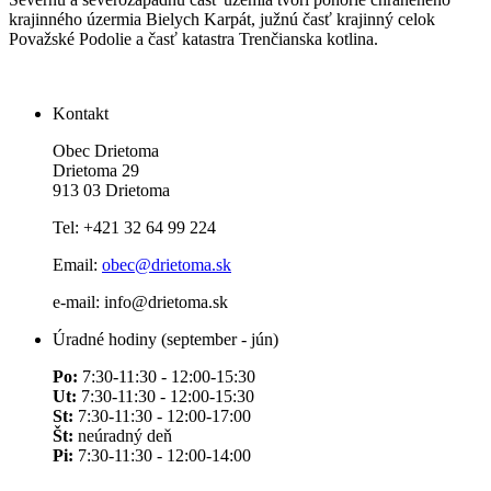
krajinného úzermia Bielych Karpát, južnú časť krajinný celok
Považské Podolie a časť katastra Trenčianska kotlina.
Kontakt
Obec Drietoma
Drietoma 29
913 03 Drietoma
Tel: +421 32 64 99 224
Email:
obec@drietoma.sk
e-mail: info@drietoma.sk
Úradné hodiny (september - jún)
Po:
7:30-11:30 - 12:00-15:30
Ut:
7:30-11:30 - 12:00-15:30
St:
7:30-11:30 - 12:00-17:00
Št:
neúradný deň
Pi:
7:30-11:30 - 12:00-14:00