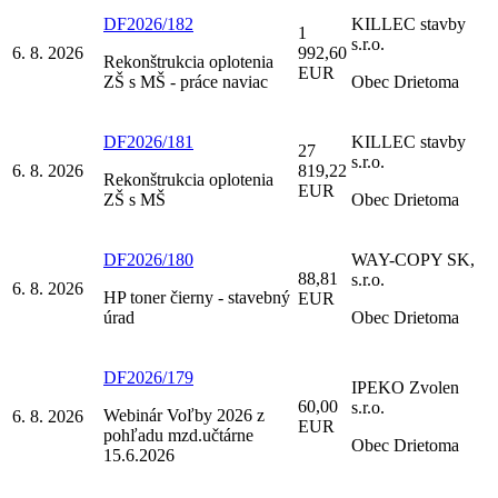
DF2026/182
KILLEC stavby
1
s.r.o.
6. 8. 2026
992,60
Rekonštrukcia oplotenia
EUR
ZŠ s MŠ - práce naviac
Obec Drietoma
DF2026/181
KILLEC stavby
27
s.r.o.
6. 8. 2026
819,22
Rekonštrukcia oplotenia
EUR
ZŠ s MŠ
Obec Drietoma
DF2026/180
WAY-COPY SK,
88,81
s.r.o.
6. 8. 2026
HP toner čierny - stavebný
EUR
úrad
Obec Drietoma
DF2026/179
IPEKO Zvolen
60,00
s.r.o.
Webinár Voľby 2026 z
6. 8. 2026
EUR
pohľadu mzd.učtárne
Obec Drietoma
15.6.2026