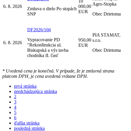
10
Agro-Stopka
6. 8. 2026
000,00
Zmluva o dielo Po stopách
EUR
SNP
Obec Drietoma
DF2026/166
PIA STAMAT,
Vypracovanie PD
950,00
s.r.o.
6. 8. 2026
"Rekonštrukcia ul.
EUR
Biskupská a výs tavba
Obec Drietoma
chodníka II. časť
* Uvedená cena je konečná. V prípade, že je zmluvná strana
platcom DPH, je cena uvedená vrátane DPH.
prvá stránka
predchádzajúca stránka
2
3
4
5
6
ďalšia stránka
posledná stránka