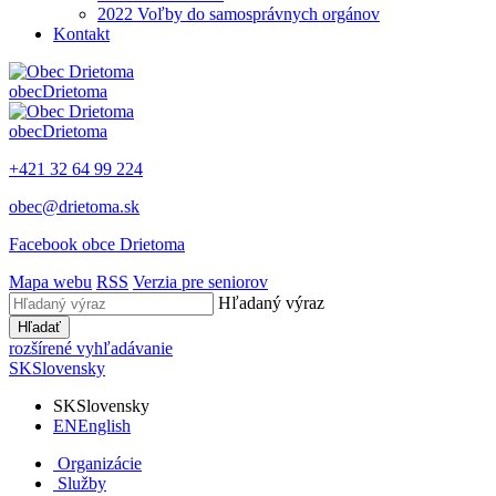
2022 Voľby do samosprávnych orgánov
Kontakt
obec
Drietoma
obec
Drietoma
+421 32 64 99 224
obec@drietoma.sk
Facebook obce Drietoma
Mapa webu
RSS
Verzia pre seniorov
Hľadaný výraz
Hľadať
rozšírené vyhľadávanie
SK
Slovensky
SK
Slovensky
EN
English
Organizácie
Služby