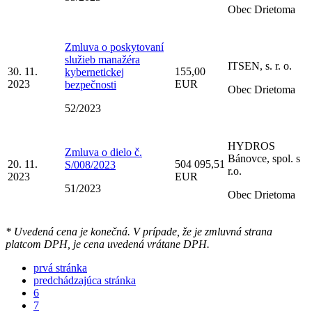
Obec Drietoma
Zmluva o poskytovaní
služieb manažéra
ITSEN, s. r. o.
30. 11.
155,00
kybernetickej
2023
EUR
bezpečnosti
Obec Drietoma
52/2023
HYDROS
Zmluva o dielo č.
Bánovce, spol. s
20. 11.
504 095,51
S/008/2023
r.o.
2023
EUR
51/2023
Obec Drietoma
* Uvedená cena je konečná. V prípade, že je zmluvná strana
platcom DPH, je cena uvedená vrátane DPH.
prvá stránka
predchádzajúca stránka
6
7