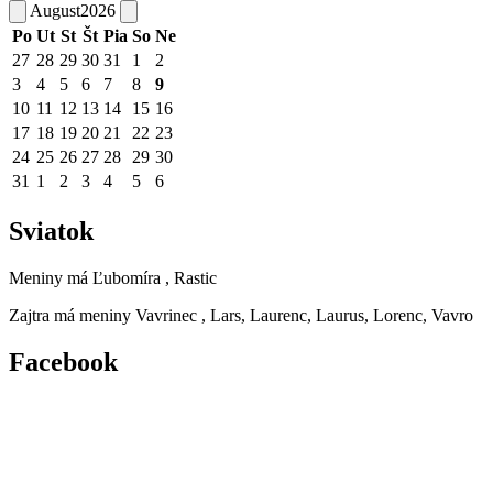
August
2026
Po
Ut
St
Št
Pia
So
Ne
27
28
29
30
31
1
2
3
4
5
6
7
8
9
10
11
12
13
14
15
16
17
18
19
20
21
22
23
24
25
26
27
28
29
30
31
1
2
3
4
5
6
Sviatok
Meniny má
Ľubomíra
, Rastic
Zajtra má meniny
Vavrinec
, Lars, Laurenc, Laurus, Lorenc, Vavro
Facebook