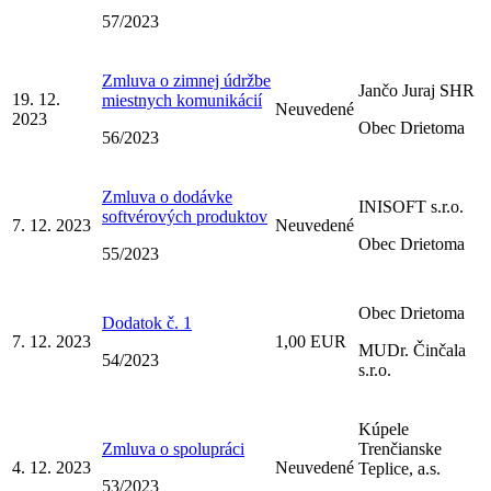
57/2023
Zmluva o zimnej údržbe
Jančo Juraj SHR
19. 12.
miestnych komunikácií
Neuvedené
2023
Obec Drietoma
56/2023
Zmluva o dodávke
INISOFT s.r.o.
softvérových produktov
7. 12. 2023
Neuvedené
Obec Drietoma
55/2023
Obec Drietoma
Dodatok č. 1
7. 12. 2023
1,00 EUR
MUDr. Činčala
54/2023
s.r.o.
Kúpele
Zmluva o spolupráci
Trenčianske
4. 12. 2023
Neuvedené
Teplice, a.s.
53/2023