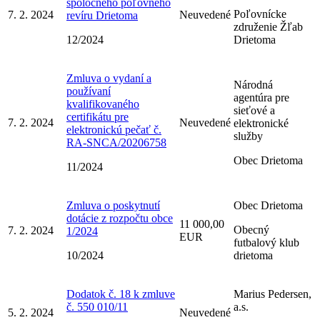
spoločného poľovného
Poľovnícke
7. 2. 2024
Neuvedené
revíru Drietoma
združenie Žľab
12/2024
Drietoma
Zmluva o vydaní a
Národná
používaní
agentúra pre
kvalifikovaného
sieťové a
certifikátu pre
7. 2. 2024
Neuvedené
elektronické
elektronickú pečať č.
služby
RA-SNCA/20206758
Obec Drietoma
11/2024
Zmluva o poskytnutí
Obec Drietoma
dotácie z rozpočtu obce
11 000,00
Obecný
7. 2. 2024
1/2024
EUR
futbalový klub
10/2024
drietoma
Dodatok č. 18 k zmluve
Marius Pedersen,
č. 550 010/11
a.s.
5. 2. 2024
Neuvedené