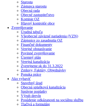
Starosta
Zástupca starostu
Obecná rada
Obecné zastupiteľstvo
Komisie OZ
Hlavný kontrolór obce
Zverejňovanie
Úradná tabuľa
Všeobecné záväzné nariadenia (VZN)
Zápisnice zo zasadnutia OZ
Finančné dokumenty
Verejné obstarávanie
Povinné zverejňovanie
Územný plán
Verejná kanalizácia
Zverejnene.sk do 31.3.2022
Zmluvy, Faktúry, Objednávky
Ponuka práce
Ako vybaviť
Stavebný úrad
Obecná splašková kanalizácia
Správne poplatky
Výrub drevín
Posúdenie odkázanosti na sociálnu službu
Tlačivá a formuláre