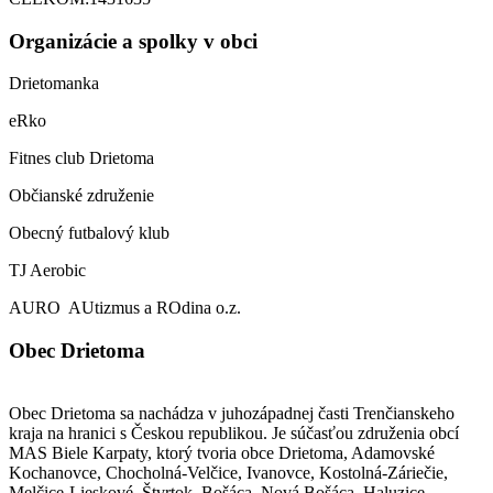
Organizácie a spolky v obci
Drietomanka
eRko
Fitnes club Drietoma
Občianské združenie
Obecný futbalový klub
TJ Aerobic
AURO AUtizmus a ROdina o.z.
Obec Drietoma
Obec Drietoma sa nachádza v juhozápadnej časti Trenčianskeho
kraja na hranici s Českou republikou. Je súčasťou združenia obcí
MAS Biele Karpaty, ktorý tvoria obce Drietoma, Adamovské
Kochanovce, Chocholná-Velčice, Ivanovce, Kostolná-Záriečie,
Melčice-Lieskové, Štvrtok, Bošáca, Nová Bošáca, Haluzice,