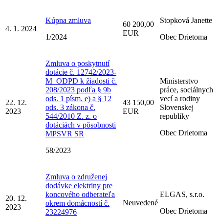
Kúpna zmluva
Stopková Janette
60 200,00
4. 1. 2024
EUR
1/2024
Obec Drietoma
Zmluva o poskytnutí
dotácie č. 12742/2023-
M_ODPD k žiadosti č.
Ministerstvo
208/2023 podľa § 9b
práce, sociálnych
ods. 1 písm. e) a § 12
vecí a rodiny
22. 12.
43 150,00
ods. 3 zákona č.
Slovenskej
2023
EUR
544/2010 Z. z. o
republiky
dotáciách v pôsobnosti
Obec Drietoma
MPSVR SR
58/2023
Zmluva o združenej
dodávke elektriny pre
koncového odberateľa
ELGAS, s.r.o.
20. 12.
Neuvedené
okrem domácností č.
2023
Obec Drietoma
23224976