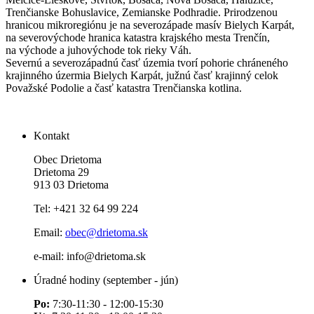
Trenčianske Bohuslavice, Zemianske Podhradie. Prirodzenou
hranicou mikroregiónu je na severozápade masív Bielych Karpát,
na severovýchode hranica katastra krajského mesta Trenčín,
na východe a juhovýchode tok rieky Váh.
Severnú a severozápadnú časť územia tvorí pohorie chráneného
krajinného úzermia Bielych Karpát, južnú časť krajinný celok
Považské Podolie a časť katastra Trenčianska kotlina.
Kontakt
Obec Drietoma
Drietoma 29
913 03 Drietoma
Tel: +421 32 64 99 224
Email:
obec@drietoma.sk
e-mail: info@drietoma.sk
Úradné hodiny (september - jún)
Po:
7:30-11:30 - 12:00-15:30