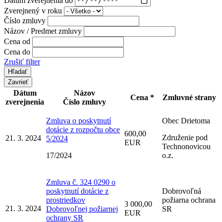
Zverejnený v roku
Číslo zmluvy
Názov / Predmet zmluvy
Cena od
Cena do
Zrušiť filter
Zavrieť
Dátum
Názov
Cena *
Zmluvné strany
zverejnenia
Číslo zmluvy
Zmluva o poskytnutí
Obec Drietoma
dotácie z rozpočtu obce
600,00
Združenie pod
21. 3. 2024
5/2024
EUR
Technonovicou
17/2024
o.z.
Zmluva č. 324 0290 o
poskytnutí dotácie z
Dobrovoľná
prostriedkov
požiarna ochrana
3 000,00
21. 3. 2024
Dobrovoľnej požiarnej
SR
EUR
ochrany SR