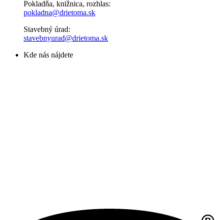
Pokladňa, knižnica, rozhlas:
pokladna@drietoma.sk
Stavebný úrad:
stavebnyurad@drietoma.sk
Kde nás nájdete