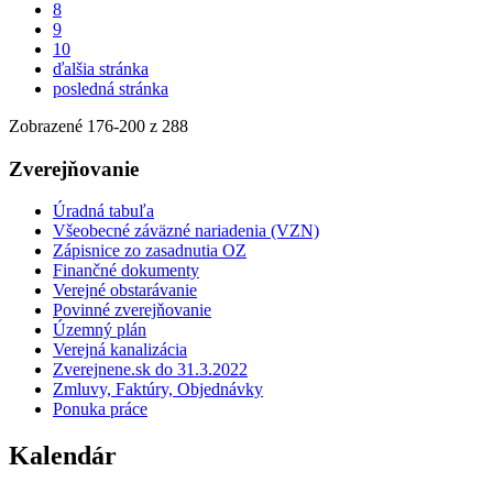
8
9
10
ďalšia stránka
posledná stránka
Zobrazené
176
-
200
z 288
Zverejňovanie
Úradná tabuľa
Všeobecné záväzné nariadenia (VZN)
Zápisnice zo zasadnutia OZ
Finančné dokumenty
Verejné obstarávanie
Povinné zverejňovanie
Územný plán
Verejná kanalizácia
Zverejnene.sk do 31.3.2022
Zmluvy, Faktúry, Objednávky
Ponuka práce
Kalendár