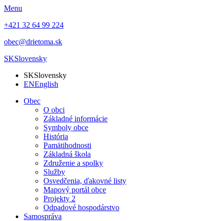
Menu
+421 32 64 99 224
obec@drietoma.sk
SK
Slovensky
SK
Slovensky
EN
English
Obec
O obci
Základné informácie
Symboly obce
História
Pamätihodnosti
Základná škola
Združenie a spolky
Služby
Osvedčenia, ďakovné listy
Mapový portál obce
Projekty 2
Odpadové hospodárstvo
Samospráva