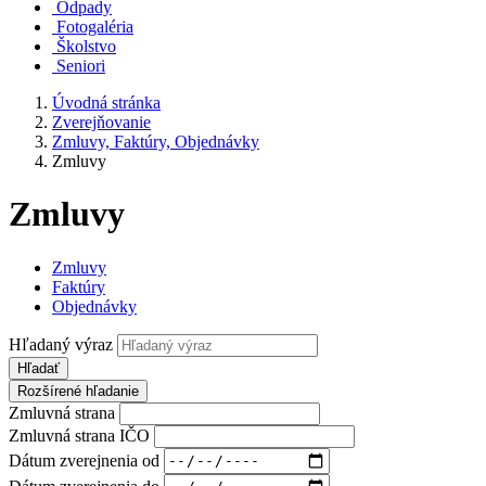
Odpady
Fotogaléria
Školstvo
Seniori
Úvodná stránka
Zverejňovanie
Zmluvy, Faktúry, Objednávky
Zmluvy
Zmluvy
Zmluvy
Faktúry
Objednávky
Hľadaný výraz
Hľadať
Rozšírené hľadanie
Zmluvná strana
Zmluvná strana IČO
Dátum zverejnenia od
Dátum zverejnenia do