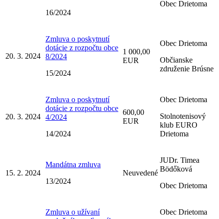
Obec Drietoma
16/2024
Zmluva o poskytnutí
Obec Drietoma
dotácie z rozpočtu obce
1 000,00
20. 3. 2024
8/2024
Občianske
EUR
združenie Brúsne
15/2024
Zmluva o poskytnutí
Obec Drietoma
dotácie z rozpočtu obce
600,00
Stolnotenisový
20. 3. 2024
4/2024
EUR
klub EURO
14/2024
Drietoma
JUDr. Timea
Mandátna zmluva
Bödőková
15. 2. 2024
Neuvedené
13/2024
Obec Drietoma
Zmluva o užívaní
Obec Drietoma