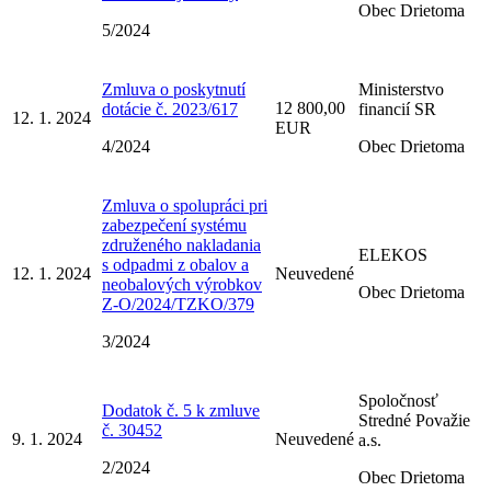
Obec Drietoma
5/2024
Zmluva o poskytnutí
Ministerstvo
12 800,00
dotácie č. 2023/617
financií SR
12. 1. 2024
EUR
4/2024
Obec Drietoma
Zmluva o spolupráci pri
zabezpečení systému
združeného nakladania
ELEKOS
s odpadmi z obalov a
12. 1. 2024
Neuvedené
neobalových výrobkov
Obec Drietoma
Z-O/2024/TZKO/379
3/2024
Spoločnosť
Dodatok č. 5 k zmluve
Stredné Považie
č. 30452
9. 1. 2024
Neuvedené
a.s.
2/2024
Obec Drietoma