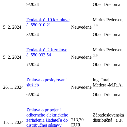
9/2024
Obec Drietoma
Dodatok č. 10 k zmluve
Marius Pedersen,
č. 550 010 21
a.s.
5. 2. 2024
Neuvedené
8/2024
Obec Drietoma
Dodatok č. 2 k zmluve
Marius Pedersen,
č. 550 093 54
a.s.
5. 2. 2024
Neuvedené
7/2024
Obec Drietoma
Zmluva o poskytovaní
Ing. Juraj
služieb
Medera -M.R.A.
26. 1. 2024
Neuvedené
6/2024
Obec Drietoma
Zmluva o pripojení
odberného elektrického
Západoslovenská
213,30
zariadenia žiadateľa do
distribučná , a .s.
15. 1. 2024
EUR
distribučnej sústavy